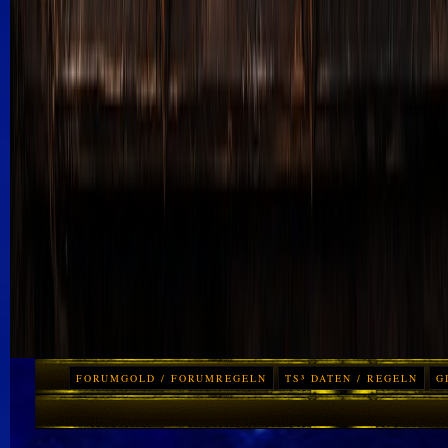
FORUMGOLD / FORUMREGELN
TS³ DATEN / REGELN
G