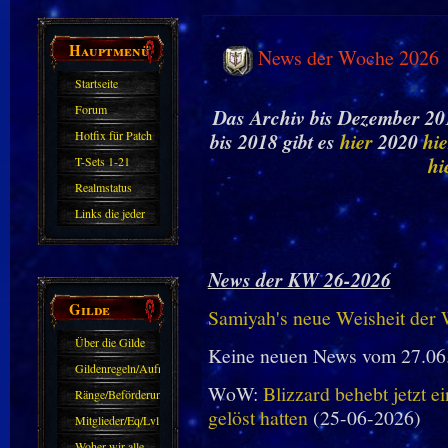
Hauptmenü
News der Woche 2026
Startseite
Forum
Das Archiv bis Dezember 201
Hotfix für Patch
bis 2018 gibt es
hier
2020
hie
11.X
hi
T-Sets 1-21
Realmstatus
Links die jeder
kennen sollte?!
Oder nicht?
News der KW 26-2026
Gilde
Samiyah's neue Weisheit der
Über die Gilde
Keine neuen News vom 27.06
(DAW)
Gildenregeln/Aufnahme
WoW:
Blizzard behebt jetzt e
Ränge/Beförderungen
gelöst hatten
(25-06-2026)
Mitglieder/Eq/Lvl
Woher wir alle