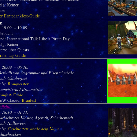
olg: Keiner
iner
er Erntedankfest-Guide
ag
 19.09. – 19.09.
utebucht
nd: International Talk Like a Pirate Day
olg: Keiner
verse über Quests
iratentag-Guide
 20.09. – 06.10.
ßerhalb von Orgrimmar und Eisenschmiede
nd: Oktoberfest
olg:
Braumeister
aumeisterin / Braumeister
raufest-Guide
oW Classic:
Braufest
rnächte
 18.10. – 01.11.
arlachrotes Kloster, Azeroth, Scherbenwelt
und: Halloween
olg:
Geschlottert werde dein Name
chtschrecken