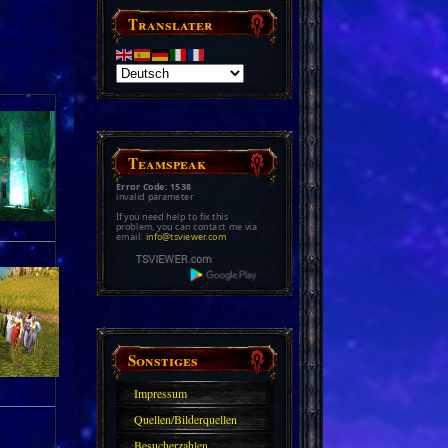
Translater
Teamspeak
Error Code: 1538
invalid parameter
If you need help to fix this
problem, you can contact me via
email:
info@tsviewer.com
Sonstiges
Impressum
Quellen/Bilderquellen
Besucherzahlen