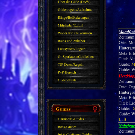
Über die Gilde (DAW)
Gildenregeln/Aufnahme
Ränge/Beförderungen
Mitglieder/Eq/Lvl
Mondfes
Woher wir alle kommen.
Zeitraum:
Raids und Zubehör
Orte: Mo
Hintergru
Lootsystem/Regeln
Meta-Erf
G.-Sparkasse/Goldleihen
Titel: Ält
Guide:
M
TS³ Daten/Regeln
Guide: W
PvP-Bereich
Herzklopf
Gildenevents
Zeitraum:
Orte: Or
Hintergru
Meta-Erf
Titel: Li
Guides
Guide:
D
Guide: W
Garnisons-Guides
Luft
Nobelgar
Boss-Guides
Zeitraum:
Ini & Challenge-Guides