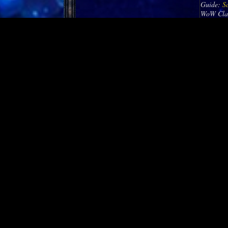
Guide:
S
WoW Cla
Tag der 
Zeitraum:
Orte: Auf
Hintergr
Meta-Erf
Titel: Ke
Guide:
T
Pilgerfre
Zeitraum:
Orte: Auß
Hintergru
Meta-Erf
Titel: die
Guide:
P
Winterha
Zeitraum:
Orte: Or
Hintergr
Meta-Erf
Titel: Wi
Guide:
W
Guide:
W