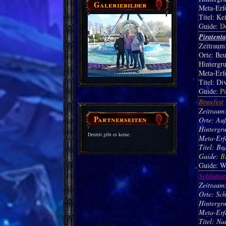
Galeriebilder
Meta-Erf
Titel: Ke
Guide:
D
Piratent
Zeitraum:
Orte: Be
Hintergru
Meta-Erf
Titel: Di
Guide:
P
Braufest
Zeitraum:
Partnerseiten
Orte: Au
Hintergru
Derzeit gibt es keine.
Meta-Erf
Titel: Br
Guide:
B
Guide: W
Schlotte
Zeitraum:
Orte: Sch
Hintergr
Meta-Erf
Titel: Na