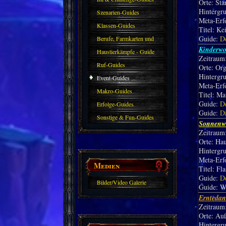
Orte: Sta
Hintergr
Szenarien-Guides
Meta-Erf
Klassen-Guides
Titel: Ke
Guide:
D
Berufe, Farmkarten und
Kinderw
Haustiere
Haustierkämpfe - Guide
Zeitraum:
Ruf-Guides
Orte: Or
Hintergr
Event-Guides
Meta-Erf
Makro-Guides
Titel: Ma
Guide:
D
Erfolge-Guides
Guide:
D
Sonstige & Fun-Guides
Sonnenw
Zeitraum:
Orte: Hau
Hintergr
Meta-Erf
Medien
Titel: F
Guide:
D
Bilder/Video Galerie
Guide: W
Erntedan
Zeitraum:
Orte: Au
Hintergru