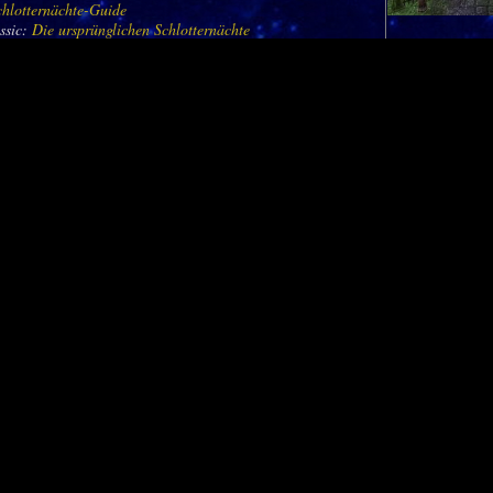
chlotternächte-Guide
ssic:
Die ursprünglichen Schlotternächte
Toten
 01.11. – 02.11.
 dem Friedhof der Hauptstadt der eigenen Rasse
und: Mexikanischer Tag der Toten
olg: Keiner
iner
ag der Toten-Guide
udenfest
 23.11. – 30.11.
erhalb aller Hauptstädte
nd: Thanksgiving / Erntedankfest
olg:
Pilger
 Pilgerin / der Pilger
ilgerfreudenfest-Guide
uchfest
 16.12. – 02.01.
grimmar und Eisenschmiede
und: Weihnachten
olg:
Winterhauchengel
nterhauchengel
interhauchfest-Guide
oW Classic: Das ursprüngliche Winterhauchfest