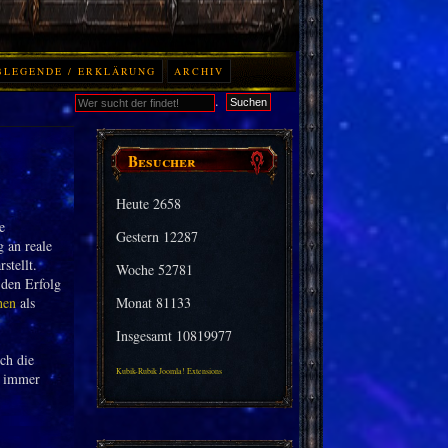
BLEGENDE / ERKLÄRUNG
ARCHIV
.
Suchen
Besucher
Heute
2658
e
Gestern
12287
 an reale
stellt.
Woche
52781
 den Erfolg
hen
als
Monat
81133
Insgesamt
10819977
ch die
Kubik-Rubik Joomla! Extensions
h immer