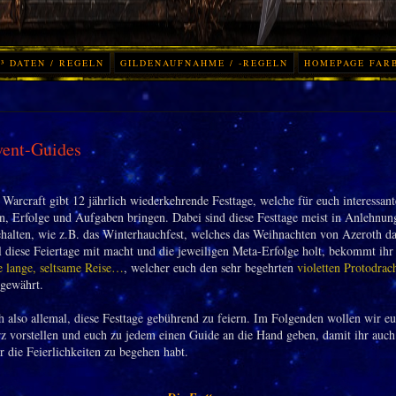
³ DATEN / REGELN
GILDENAUFNAHME / -REGELN
HOMEPAGE FAR
vent-Guides
 Warcraft gibt 12 jährlich wiederkehrende Festtage, welche für euch interessant
, Erfolge und Aufgaben bringen. Dabei sind diese Festtage meist in Anlehnung
ehalten, wie z.B. das Winterhauchfest, welches das Weihnachten von Azeroth dar
l diese Feiertage mit macht und die jeweiligen Meta-Erfolge holt, bekommt ihr
e lange, seltsame Reise…
, welcher euch den sehr begehrten
violetten Protodrac
 gewährt.
ch also allemal, diese Festtage gebührend zu feiern. Im Folgenden wollen wir eu
rz vorstellen und euch zu jedem einen Guide an die Hand geben, damit ihr auc
r die Feierlichkeiten zu begehen habt.