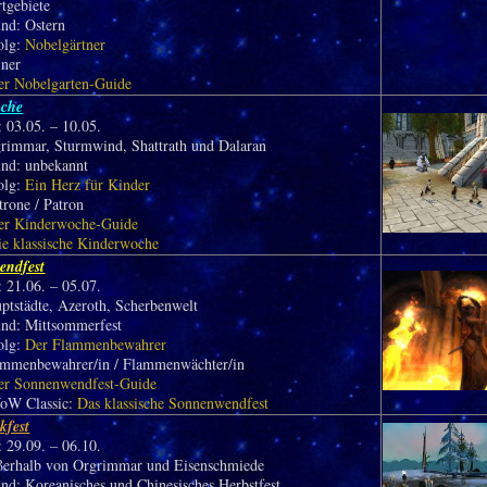
rtgebiete
und: Ostern
olg:
Nobelgärtner
iner
er Nobelgarten-Guide
oche
 03.05. – 10.05.
grimmar, Sturmwind, Shattrath und Dalaran
und: unbekannt
olg:
Ein Herz für Kinder
trone / Patron
er Kinderwoche-Guide
ie klassische Kinderwoche
endfest
 21.06. – 05.07.
ptstädte, Azeroth, Scherbenwelt
und: Mittsommerfest
olg:
Der Flammenbewahrer
lammenbewahrer/in / Flammenwächter/in
er Sonnenwendfest-Guide
oW Classic:
Das klassische Sonnenwendfest
kfest
 29.09. – 06.10.
ßerhalb von Orgrimmar und Eisenschmiede
nd: Koreanisches und Chinesisches Herbstfest