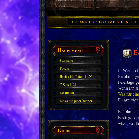
FORUMGOLD / FORUMREGELN
TS
Hauptmenü
E
Startseite
Forum
In World of
Belohnungen
Hotfix für Patch 11.X
Feiertage g
T-Sets 1-21
Wenn ihr al
Realmstatus
Was für ein
Flugreittier
Links die jeder kennen
sollte?! Oder nicht?
Es lohnt si
Festtage ku
wisst, wo ih
Gilde