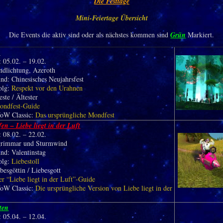
Die Festtage
Mini-Feiertage Übersicht
Die Events die aktiv sind oder als nächstes kommen sind
Grün
Markiert.
t
 05.02. – 19.02.
ndlichtung, Azeroth
nd: Chinesisches Neujahrsfest
olg:
Respekt vor den Urahnen
este / Ältester
ondfest-Guide
oW Classic:
Das ursprüngliche Mondfest
en – Liebe liegt in der Luft
 08.02. – 22.02.
grimmar und Sturmwind
nd: Valentinstag
olg:
Liebestoll
ebesgöttin / Liebesgott
er “Liebe liegt in der Luft”-Guide
oW Classic:
Die ursprüngliche Version von Liebe liegt in der
ten
 05.04. – 12.04.