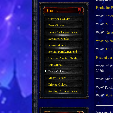
Hotfix für 
Guides
WoW:
Spiel
Garnisons-Guides
WoW:
Midni
Boss-Guides
Ini & Challenge-Guides
WoW:
Neuer
Szenarien-Guides
WoW-Spieler
Klassen-Guides
WoW:
Jetzt
Berufe, Farmkarten und
Passend zur
Haustiere
Haustierkämpfe - Guide
Ruf-Guides
World of W
2026)
Event-Guides
Makro-Guides
WoW Midni
Erfolge-Guides
WoW Patch 
Sonstige & Fun-Guides
WoW:
Vorbe
_________
News der K