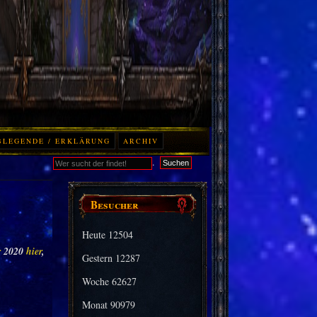
BLEGENDE / ERKLÄRUNG
ARCHIV
.
Suchen
Besucher
Heute
12504
r
2020
hier
,
Gestern
12287
Woche
62627
Monat
90979