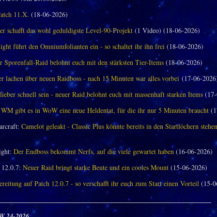
Patch 11.X.
(18-06-2026)
er schafft das wohl geduldigste Level-90-Projekt
(1 Video) (18-06-2026)
ght führt den Omniumfolianten ein - so schaltet ihr ihn frei
(18-06-2026)
 Sporenfall-Raid belohnt euch mit den stärksten Tier-Items
(18-06-2026)
 lachen über neuen Raidboss - nach 15 Minuten war alles vorbei
(17-06-2026
 lieber schnell sein - neuer Raid belohnt euch mit massenhaft starken Items
(17-
 WM gibt es in WoW eine neue Heldentat, für die ihr nur 5 Minuten braucht
(1
arcraft:
Camelot geleakt - Classic Plus könnte bereits in den Startlöchern stehe
ght:
Der Endboss bekommt Nerfs, auf die viele gewartet haben
(16-06-2026)
12.0.7:
Neuer Raid bringt starke Beute und ein cooles Mount
(15-06-2026)
reitung auf Patch 12.0.7 - so verschafft ihr euch zum Start einen Vorteil
(15-0
_______________________________________________________________
W 24-2026