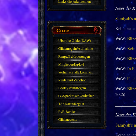
Links die jeder kennen
News der K
sollte?! Oder nicht?
Samiyah's n
Keine neue
Gilde
WoW:
Blizz
Über die Gilde (DAW)
WoW:
Kein 
Gildenregeln/Aufnahme
Ränge/Beförderungen
WoW:
Blizz
Mitglieder/Eq/Lvl
WoW:
In Pa
Woher wir alle kommen.
WoW:
Patch
Raids und Zubehör
Lootsystem/Regeln
WoW:
Blizz
2026)
G.-Sparkasse/Goldleihen
TS³ Daten/Regeln
_________
PvP-Bereich
News der K
Gildenevents
Samiyah's n
Keine neue