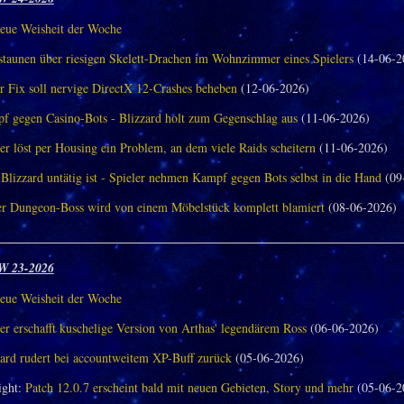
eue Weisheit der Woche
aunen über riesigen Skelett-Drachen im Wohnzimmer eines Spielers
(14-06-2
r Fix soll nervige DirectX 12-Crashes beheben
(12-06-2026)
f gegen Casino-Bots - Blizzard holt zum Gegenschlag aus
(11-06-2026)
er löst per Housing ein Problem, an dem viele Raids scheitern
(11-06-2026)
Blizzard untätig ist - Spieler nehmen Kampf gegen Bots selbst in die Hand
(09
er Dungeon-Boss wird von einem Möbelstück komplett blamiert
(08-06-2026)
________________________________________________________________
W 23-2026
eue Weisheit der Woche
er erschafft kuschelige Version von Arthas' legendärem Ross
(06-06-2026)
zard rudert bei accountweitem XP-Buff zurück
(05-06-2026)
ght:
Patch 12.0.7 erscheint bald mit neuen Gebieten, Story und mehr
(05-06-2