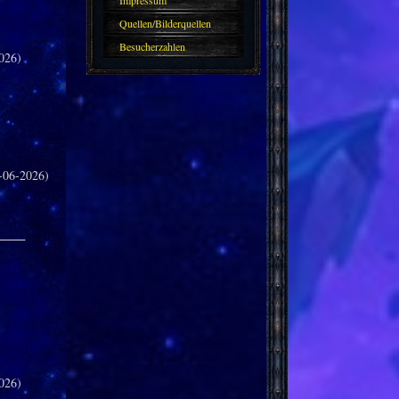
Impressum
Quellen/Bilderquellen
Besucherzahlen
026)
-06-2026)
_____
026)