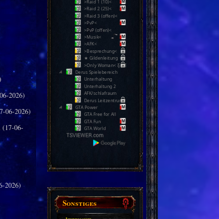
>Raid 1 (10)<
>Raid 2 (25)<
>Raid 3 (offen)<
>PvP<
>PvP (offen)<
>Musik<
>AFK<
>Besprechung<
★ Gildenleitung ★
>Only Woman< Ƹ̵̡Ӝ̵̨̄Ʒ
Derus Spielebereich
)
Unterhaltung
Unterhaltung 2
AFK/schlafraum
06-2026)
Derus Leitzentrum
GTA Power
7-06-2026)
GTA Free for All
GTA Fun
n
(17-06-
GTA World
6-2026)
Sonstiges