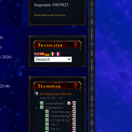
Insgesamt
10829823
Kubik-Rubik Joomla! Extensions
6)
Translater
6)
-2026)
Teamspeak
23-06-
Die Abyssischen Wächter
User: 0 / 10
⟳
◌
Eingangshalle
Gildenbereich
>Unterhaltung 1<
>Unterhaltung 2<
> !!! FSK 18 !!! <
>Ini 1<
>Ini 2<