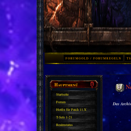
FORUMGOLD / FORUMREGELN
TS
Hauptmenü
N
Startseite
Forum
Das Archiv
Hotfix für Patch 11.X
T-Sets 1-21
Realmstatus