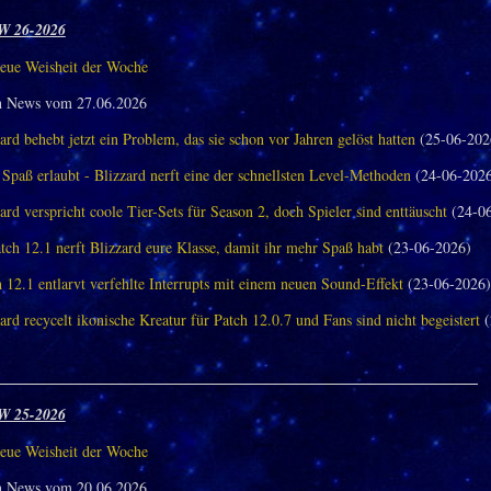
W 26-2026
eue Weisheit der Woche
n News vom 27.06.2026
ard behebt jetzt ein Problem, das sie schon vor Jahren gelöst hatten
(25-06-202
Spaß erlaubt - Blizzard nerft eine der schnellsten Level-Methoden
(24-06-202
ard verspricht coole Tier-Sets für Season 2, doch Spieler sind enttäuscht
(24-06
tch 12.1 nerft Blizzard eure Klasse, damit ihr mehr Spaß habt
(23-06-2026)
 12.1 entlarvt verfehlte Interrupts mit einem neuen Sound-Effekt
(23-06-2026)
ard recycelt ikonische Kreatur für Patch 12.0.7 und Fans sind nicht begeistert
(
_______________________________________________________________
W 25-2026
eue Weisheit der Woche
n News vom 20.06.2026.