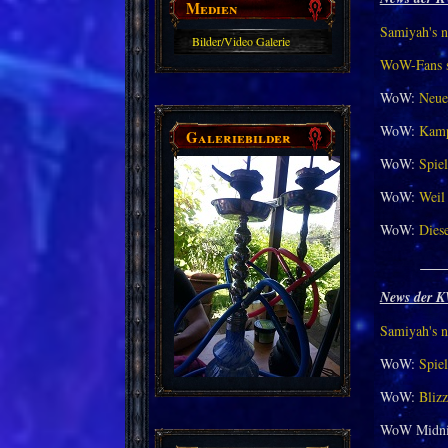
Medien
Samiyah's n
Bilder/Video Galerie
WoW-Fans st
WoW:
Neue
WoW:
Kamp
Galeriebilder
WoW:
Spiel
WoW:
Weil 
WoW:
Dies
___
News der K
Samiyah's n
WoW:
Spiel
WoW:
Bliz
WoW Midni