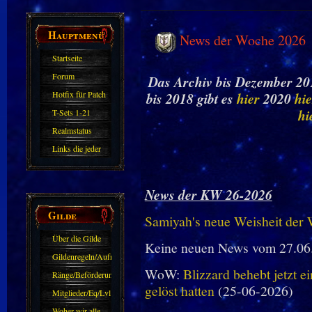
Hauptmenü
News der Woche 2026
Startseite
Forum
Das Archiv bis Dezember 201
Hotfix für Patch
bis 2018 gibt es
hier
2020
hie
11.X
hi
T-Sets 1-21
Realmstatus
Links die jeder
kennen sollte?!
Oder nicht?
News der KW 26-2026
Gilde
Samiyah's neue Weisheit der
Über die Gilde
Keine neuen News vom 27.06
(DAW)
Gildenregeln/Aufnahme
WoW:
Blizzard behebt jetzt e
Ränge/Beförderungen
gelöst hatten
(25-06-2026)
Mitglieder/Eq/Lvl
Woher wir alle