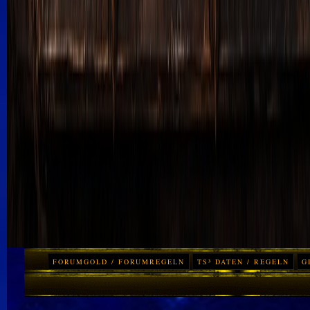
FORUMGOLD / FORUMREGELN
TS³ DATEN / REGELN
G