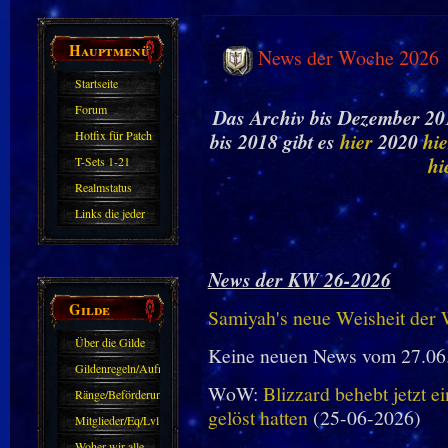
Hauptmenü
News der Woche 2026
Startseite
Forum
Das Archiv bis Dezember 201
Hotfix für Patch
bis 2018 gibt es
hier
2020
hie
11.X
hi
T-Sets 1-21
Realmstatus
Links die jeder
kennen sollte?!
Oder nicht?
News der KW 26-2026
Gilde
Samiyah's neue Weisheit der
Über die Gilde
Keine neuen News vom 27.06
(DAW)
Gildenregeln/Aufnahme
WoW:
Blizzard behebt jetzt e
Ränge/Beförderungen
gelöst hatten
(25-06-2026)
Mitglieder/Eq/Lvl
Woher wir alle