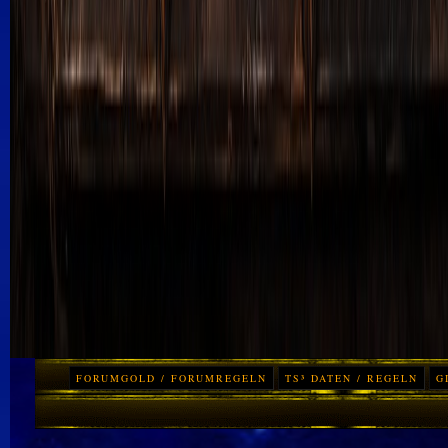
FORUMGOLD / FORUMREGELN
TS³ DATEN / REGELN
G