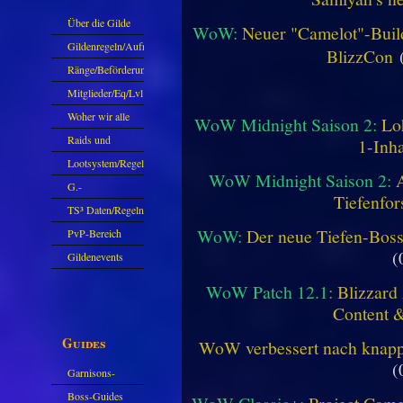
Über die Gilde
WoW:
Neuer "Camelot"-Build
(DAW)
Gildenregeln/Aufnahme
BlizzCon
(
Ränge/Beförderungen
Mitglieder/Eq/Lvl
Woher wir alle
WoW Midnight Saison 2:
Lo
kommen.
Raids und
1-Inha
Zubehör
Lootsystem/Regeln
WoW Midnight Saison 2:
G.-
Tiefenfor
Sparkasse/Goldleihen
TS³ Daten/Regeln
WoW:
Der neue Tiefen-Bos
PvP-Bereich
(
Gildenevents
WoW Patch 12.1:
Blizzard 
Content 
Guides
WoW verbessert nach knapp 
(
Garnisons-
Guides
Boss-Guides