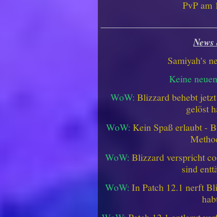
PvP am 1
________________________
News 
Samiyah's n
Keine neue
WoW:
Blizzard behebt jetz
gelöst h
WoW:
Kein Spaß erlaubt - Bl
Metho
WoW:
Blizzard verspricht co
sind entt
WoW:
In Patch 12.1 nerft B
hab