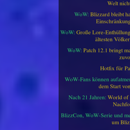
Welt nich
WoW:
Blizzard bleibt h
Einschränkung
WoW:
Große Lore-Enthüllung 
ältesten Völke
WoW:
Patch 12.1 bringt ma
zuvo
Hotfix für P
WoW-Fans können aufatme
dem Start vo
Nach 21 Jahren:
World of 
Nachfo
BlizzCon, WoW-Serie und me
um Bliz