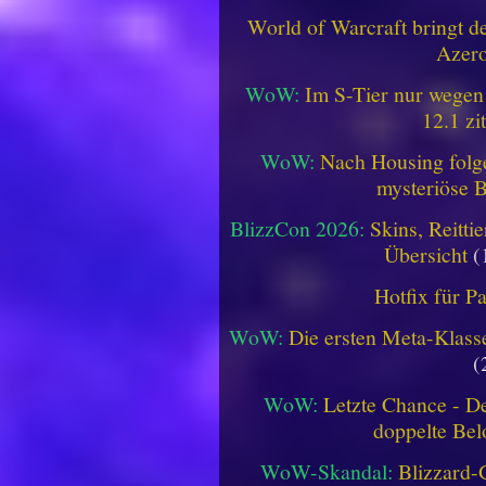
World of Warcraft bringt de
Azero
WoW:
Im S-Tier nur wegen
12.1 zi
WoW:
Nach Housing folge
mysteriöse B
BlizzCon 2026:
Skins, Reitt
Übersicht
(
Hotfix für P
WoW:
Die ersten Meta-Klasse
(
WoW:
Letzte Chance - D
doppelte Be
WoW-Skandal:
Blizzard-