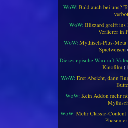
WoW:
Bald auch bei uns? 
verbo
WoW:
Blizzard greift in
Verlierer in 
WoW:
Mythisch-Plus-Meta in
Spielweisen
Dieses epische Warcraft-Vide
Kinofilm
(1
WoW:
Erst Absicht, dann Bug
Butt
WoW:
Kein Addon mehr nöt
Mythisch
WoW:
Mehr Classic-Content 
Phasen er