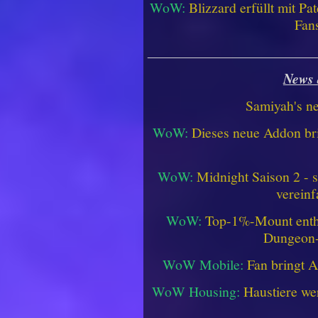
WoW:
Blizzard erfüllt mit P
Fan
________________________
News 
Samiyah's n
WoW:
Dieses neue Addon bri
WoW:
Midnight Saison 2 -
vereinf
WoW:
Top-1%-Mount enthüll
Dungeon
WoW Mobile:
Fan bringt 
WoW Housing:
Haustiere we