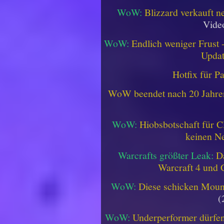
WoW:
Blizzard verkauft 
Vide
WoW:
Endlich weniger Frust -
Updat
Hotfix für P
WoW beendet nach 20 Jahren 
WoW:
Hiobsbotschaft für C
keinen Ne
Warcrafts größter Leak:
D
Warcraft 4 und 
WoW:
Diese schicken Mount
(
WoW:
Underperformer dürfen