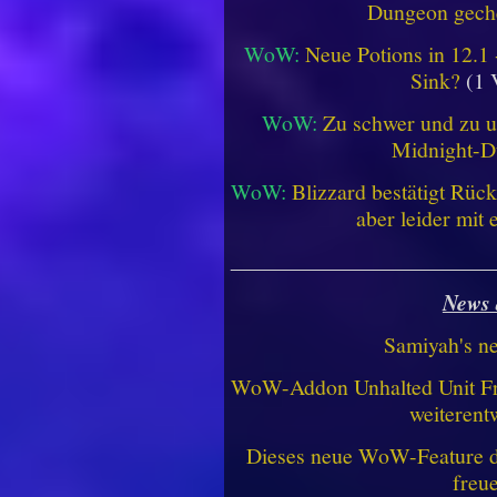
Dungeon geche
WoW:
Neue Potions in 12.1
Sink?
(1 
WoW:
Zu schwer und zu un
Midnight-
WoW:
Blizzard bestätigt Rü
aber leider mit
________________________
News 
Samiyah's n
WoW-Addon Unhalted Unit Fr
weiterent
Dieses neue WoW-Feature dü
freu