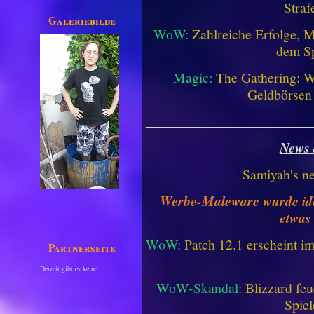
Straf
Galeriebilder
WoW:
Zahlreiche Erfolge, 
dem Sp
Magic:
The Gathering: W
Geldbörsen
________________________
News 
Samiyah's n
Werbe-Maleware wurde ident
etwas
WoW:
Patch 12.1 erscheint im
Partnerseiten
Derzeit gibt es keine.
WoW-Skandal:
Blizzard feu
Spiel