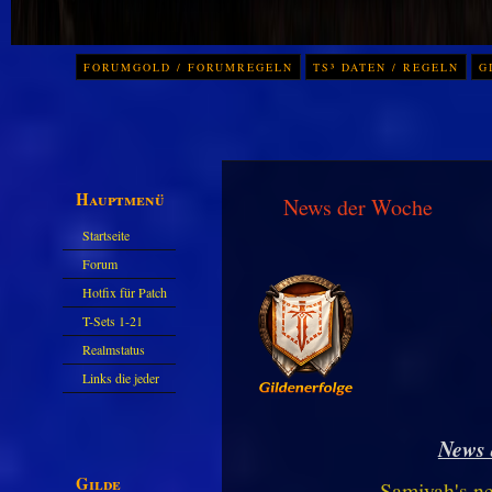
FORUMGOLD / FORUMREGELN
TS³ DATEN / REGELN
G
Hauptmenü
News der Woche
Startseite
Forum
Hotfix für Patch
11.X
T-Sets 1-21
Realmstatus
Links die jeder
kennen sollte?!
Oder nicht?
News 
Gilde
Samiyah's n