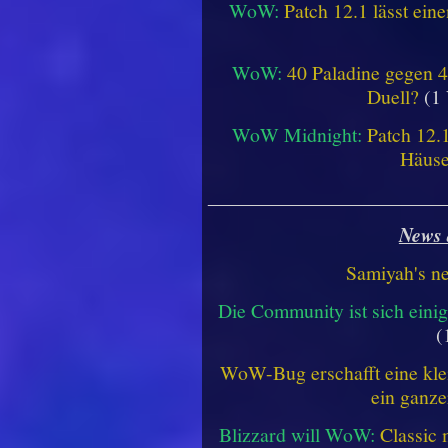
WoW:
Patch 12.1 lässt ein
WoW:
40 Paladine gegen 4
Duell?
(1 
WoW Midnight:
Patch 12.
Häus
________________________
News 
Samiyah's n
Die Community ist sich einig
(
WoW-Bug erschafft eine klei
ein ganze
Blizzard will WoW:
Classic 