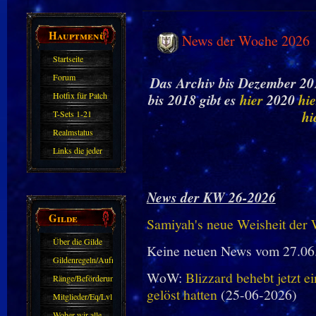
Hauptmenü
News der Woche 2026
Startseite
Forum
Das Archiv bis Dezember 201
Hotfix für Patch
bis 2018 gibt es
hier
2020
hie
11.X
hi
T-Sets 1-21
Realmstatus
Links die jeder
kennen sollte?!
Oder nicht?
News der KW 26-2026
Gilde
Samiyah's neue Weisheit der
Über die Gilde
Keine neuen News vom 27.06
(DAW)
Gildenregeln/Aufnahme
WoW:
Blizzard behebt jetzt e
Ränge/Beförderungen
gelöst hatten
(25-06-2026)
Mitglieder/Eq/Lvl
Woher wir alle