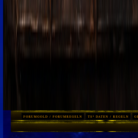
FORUMGOLD / FORUMREGELN
TS³ DATEN / REGELN
G