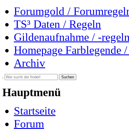
Forumgold / Forumregel
TS³ Daten / Regeln
Gildenaufnahme / -regel
Homepage Farblegende /
Archiv
.
Suchen
Hauptmenü
Startseite
Forum