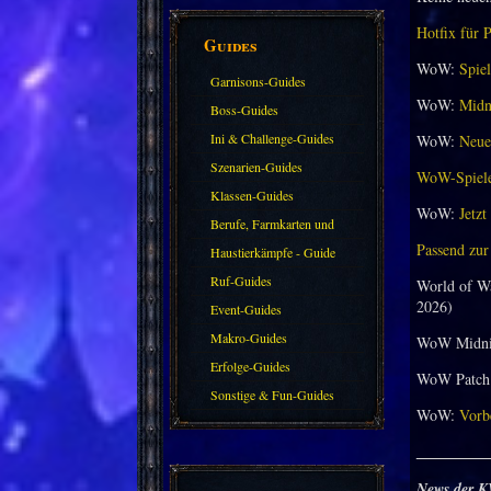
Hotfix für 
Guides
WoW:
Spiel
Garnisons-Guides
WoW:
Midni
Boss-Guides
Ini & Challenge-Guides
WoW:
Neuer
Szenarien-Guides
WoW-Spieler
Klassen-Guides
WoW:
Jetzt
Berufe, Farmkarten und
Passend zur
Haustiere
Haustierkämpfe - Guide
Ruf-Guides
World of W
2026)
Event-Guides
Makro-Guides
WoW Midni
Erfolge-Guides
WoW Patch 
Sonstige & Fun-Guides
WoW:
Vorbe
_________
News der K