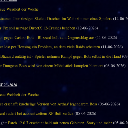
eue Weisheit der Woche
aunen über riesigen Skelett-Drachen im Wohnzimmer eines Spielers
(14-06-2
r Fix soll nervige DirectX 12-Crashes beheben
(12-06-2026)
f gegen Casino-Bots - Blizzard holt zum Gegenschlag aus
(11-06-2026)
er löst per Housing ein Problem, an dem viele Raids scheitern
(11-06-2026)
Blizzard untätig ist - Spieler nehmen Kampf gegen Bots selbst in die Hand
(09
er Dungeon-Boss wird von einem Möbelstück komplett blamiert
(08-06-2026)
________________________________________________________________
W 23-2026
eue Weisheit der Woche
er erschafft kuschelige Version von Arthas' legendärem Ross
(06-06-2026)
zard rudert bei accountweitem XP-Buff zurück
(05-06-2026)
ght:
Patch 12.0.7 erscheint bald mit neuen Gebieten, Story und mehr
(05-06-2