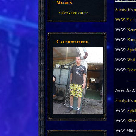
Medien
Samiyah's n
Bilder/Video Galerie
WoW-Fans st
WoW:
Neue
WoW:
Kamp
Galeriebilder
WoW:
Spiel
WoW:
Weil 
WoW:
Dies
___
News der K
Samiyah's n
WoW:
Spiel
WoW:
Bliz
WoW Midni