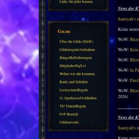
Links die jeder kennen
News der K
sollte?! Oder nicht?
Samiyah's n
Keine neue
Gilde
WoW:
Blizz
Über die Gilde (DAW)
WoW:
Kein 
Gildenregeln/Aufnahme
Ränge/Beförderungen
WoW:
Blizz
Mitglieder/Eq/Lvl
WoW:
In Pa
Woher wir alle kommen.
WoW:
Patch
Raids und Zubehör
Lootsystem/Regeln
WoW:
Blizz
2026)
G.-Sparkasse/Goldleihen
TS³ Daten/Regeln
_________
PvP-Bereich
News der K
Gildenevents
Samiyah's n
Keine neue