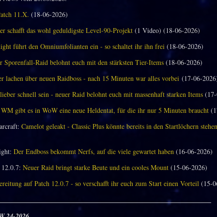
Patch 11.X.
(18-06-2026)
er schafft das wohl geduldigste Level-90-Projekt
(1 Video) (18-06-2026)
ght führt den Omniumfolianten ein - so schaltet ihr ihn frei
(18-06-2026)
 Sporenfall-Raid belohnt euch mit den stärksten Tier-Items
(18-06-2026)
 lachen über neuen Raidboss - nach 15 Minuten war alles vorbei
(17-06-2026
 lieber schnell sein - neuer Raid belohnt euch mit massenhaft starken Items
(17-
 WM gibt es in WoW eine neue Heldentat, für die ihr nur 5 Minuten braucht
(1
arcraft:
Camelot geleakt - Classic Plus könnte bereits in den Startlöchern stehe
ght:
Der Endboss bekommt Nerfs, auf die viele gewartet haben
(16-06-2026)
12.0.7:
Neuer Raid bringt starke Beute und ein cooles Mount
(15-06-2026)
reitung auf Patch 12.0.7 - so verschafft ihr euch zum Start einen Vorteil
(15-0
_______________________________________________________________
W 24-2026