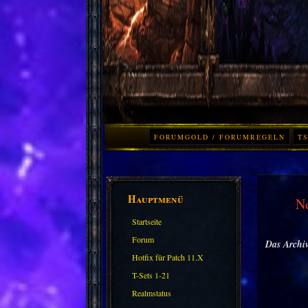
FORUMGOLD / FORUMREGELN
TS
Hauptmenü
N
Startseite
Forum
Das Archiv
Hotfix für Patch 11.X
T-Sets 1-21
Realmstatus