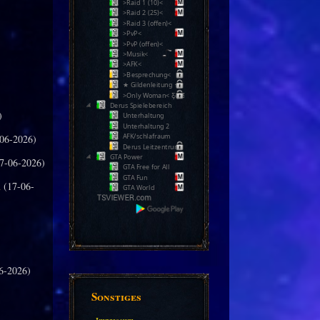
>Raid 1 (10)<
>Raid 2 (25)<
>Raid 3 (offen)<
>PvP<
>PvP (offen)<
>Musik<
>AFK<
>Besprechung<
★ Gildenleitung ★
>Only Woman< Ƹ̵̡Ӝ̵̨̄Ʒ
Derus Spielebereich
)
Unterhaltung
Unterhaltung 2
AFK/schlafraum
06-2026)
Derus Leitzentrum
GTA Power
7-06-2026)
GTA Free for All
GTA Fun
n
(17-06-
GTA World
6-2026)
Sonstiges