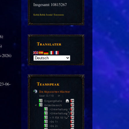
Insgesamt
10815267
Kubik-Rubik Joomla! Extensions
6)
Translater
6)
-2026)
Teamspeak
23-06-
Die Abyssischen Wächter
User: 0 / 10
⟳
◌
Eingangshalle
Gildenbereich
>Unterhaltung 1<
>Unterhaltung 2<
> !!! FSK 18 !!! <
>Ini 1<
>Ini 2<