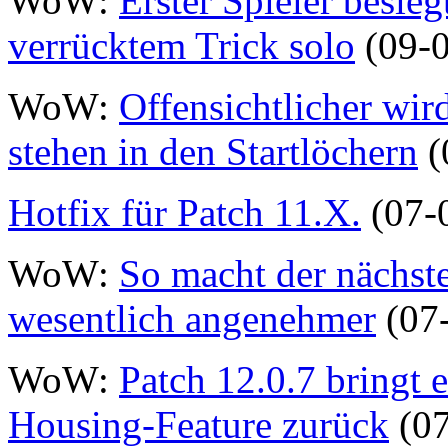
WoW:
Erster Spieler besieg
verrücktem Trick solo
(09-0
WoW:
Offensichtlicher wird
stehen in den Startlöchern
(
Hotfix für Patch 11.X.
(07-
WoW:
So macht der nächst
wesentlich angenehmer
(07
WoW:
Patch 12.0.7 bringt 
Housing-Feature zurück
(07