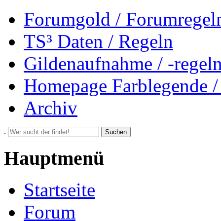
Forumgold / Forumregel
TS³ Daten / Regeln
Gildenaufnahme / -regel
Homepage Farblegende /
Archiv
.
Suchen
Hauptmenü
Startseite
Forum