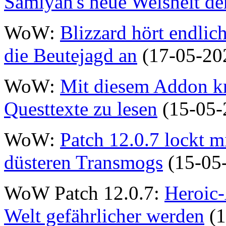
Samiyah's neue Weisheit d
WoW:
Blizzard hört endlic
die Beutejagd an
(17-05-20
WoW:
Mit diesem Addon kr
Questtexte zu lesen
(15-05-
WoW:
Patch 12.0.7 lockt m
düsteren Transmogs
(15-05
WoW Patch 12.0.7:
Heroic-
Welt gefährlicher werden
(1