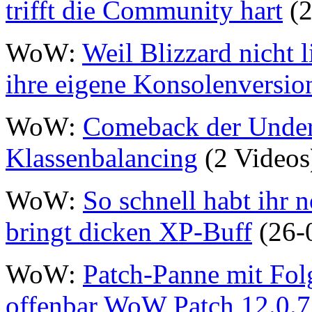
trifft die Community hart
(2
WoW:
Weil Blizzard nicht l
ihre eigene Konsolenversio
WoW:
Comeback der Under
Klassenbalancing
(2 Videos
WoW:
So schnell habt ihr n
bringt dicken XP-Buff
(26-
WoW:
Patch-Panne mit Folg
offenbar WoW Patch 12.0.7