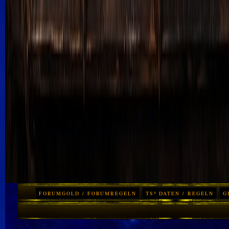
FORUMGOLD / FORUMREGELN
TS³ DATEN / REGELN
G