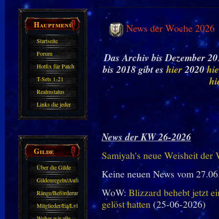
Hauptmenü
News der Woche 2026
Startseite
Forum
Das Archiv bis Dezember 201
Hotfix für Patch
bis 2018 gibt es
hier
2020
hie
11.X
hi
T-Sets 1-21
Realmstatus
Links die jeder
kennen sollte?!
Oder nicht?
News der KW 26-2026
Gilde
Samiyah's neue Weisheit der
Über die Gilde
Keine neuen News vom 27.06
(DAW)
Gildenregeln/Aufnahme
WoW:
Blizzard behebt jetzt e
Ränge/Beförderungen
gelöst hatten
(25-06-2026)
Mitglieder/Eq/Lvl
Woher wir alle