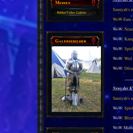
Medien
Samiyah's n
Bilder/Video Galerie
WoW-Fans st
WoW:
Neue
WoW:
Kamp
Galeriebilder
WoW:
Spiel
WoW:
Weil 
WoW:
Dies
___
News der K
Samiyah's n
WoW:
Spiel
WoW:
Bliz
WoW Midni