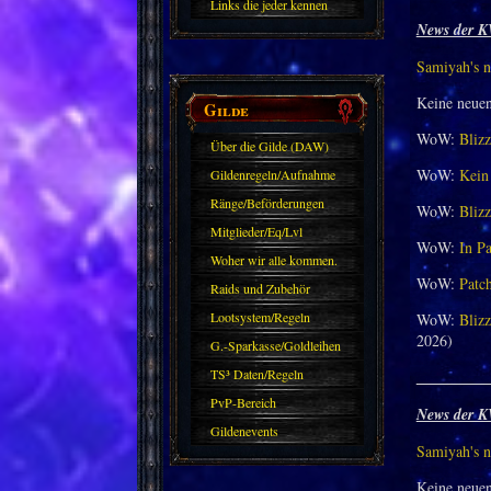
Links die jeder kennen
News der K
sollte?! Oder nicht?
Samiyah's n
Keine neue
Gilde
WoW:
Blizz
Über die Gilde (DAW)
WoW:
Kein 
Gildenregeln/Aufnahme
Ränge/Beförderungen
WoW:
Blizz
Mitglieder/Eq/Lvl
WoW:
In Pa
Woher wir alle kommen.
WoW:
Patch
Raids und Zubehör
Lootsystem/Regeln
WoW:
Blizz
2026)
G.-Sparkasse/Goldleihen
TS³ Daten/Regeln
_________
PvP-Bereich
News der K
Gildenevents
Samiyah's n
Keine neue