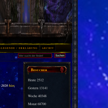
BLEGENDE / ERKLÄRUNG
ARCHIV
.
Suchen
Besucher
Heute
2512
r
2020
hier
,
Gestern
13141
Woche
40348
Monat
68700