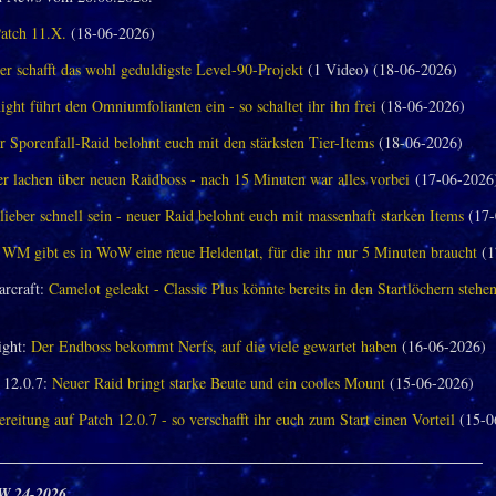
Patch 11.X.
(18-06-2026)
er schafft das wohl geduldigste Level-90-Projekt
(1 Video) (18-06-2026)
ght führt den Omniumfolianten ein - so schaltet ihr ihn frei
(18-06-2026)
 Sporenfall-Raid belohnt euch mit den stärksten Tier-Items
(18-06-2026)
 lachen über neuen Raidboss - nach 15 Minuten war alles vorbei
(17-06-2026
 lieber schnell sein - neuer Raid belohnt euch mit massenhaft starken Items
(17-
 WM gibt es in WoW eine neue Heldentat, für die ihr nur 5 Minuten braucht
(1
arcraft:
Camelot geleakt - Classic Plus könnte bereits in den Startlöchern stehe
ght:
Der Endboss bekommt Nerfs, auf die viele gewartet haben
(16-06-2026)
12.0.7:
Neuer Raid bringt starke Beute und ein cooles Mount
(15-06-2026)
reitung auf Patch 12.0.7 - so verschafft ihr euch zum Start einen Vorteil
(15-0
_______________________________________________________________
W 24-2026