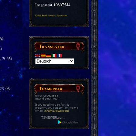
Insgesamt
10807544
Kubik-Rubik Joomla! Extensions
6)
Translater
6)
-2026)
Teamspeak
23-06-
Error Code: 1538
invalid parameter
If you need help to fix this
problem, you can contact me via
email:
info@tsviewer.com