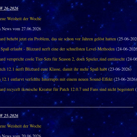
W 26-2026
eue Weisheit der Woche
n News vom 27.06.2026
ard behebt jetzt ein Problem, das sie schon vor Jahren gelöst hatten
(25-06-202
Spaß erlaubt - Blizzard nerft eine der schnellsten Level-Methoden
(24-06-202
ard verspricht coole Tier-Sets für Season 2, doch Spieler sind enttäuscht
(24-06
tch 12.1 nerft Blizzard eure Klasse, damit ihr mehr Spaß habt
(23-06-2026)
 12.1 entlarvt verfehlte Interrupts mit einem neuen Sound-Effekt
(23-06-2026)
ard recycelt ikonische Kreatur für Patch 12.0.7 und Fans sind nicht begeistert
(
_______________________________________________________________
W 25-2026
eue Weisheit der Woche
n News vom 20.06.2026.