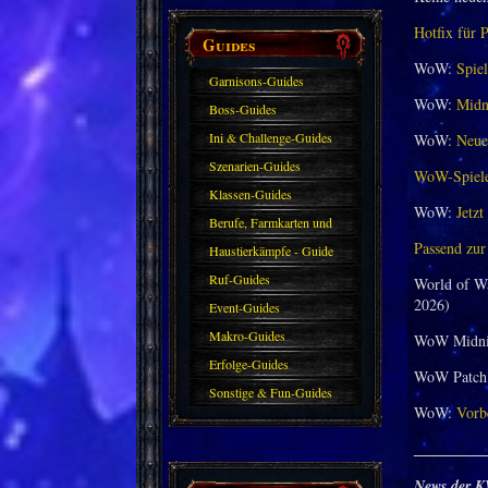
Hotfix für 
Guides
WoW:
Spiel
Garnisons-Guides
WoW:
Midni
Boss-Guides
Ini & Challenge-Guides
WoW:
Neuer
Szenarien-Guides
WoW-Spieler
Klassen-Guides
WoW:
Jetzt
Berufe, Farmkarten und
Passend zur
Haustiere
Haustierkämpfe - Guide
Ruf-Guides
World of W
2026)
Event-Guides
Makro-Guides
WoW Midni
Erfolge-Guides
WoW Patch 
Sonstige & Fun-Guides
WoW:
Vorbe
_________
News der K