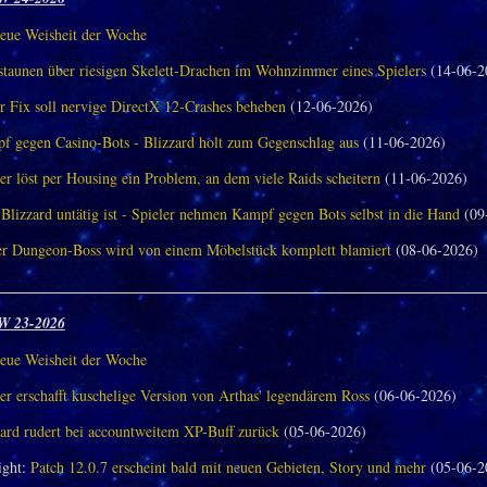
eue Weisheit der Woche
aunen über riesigen Skelett-Drachen im Wohnzimmer eines Spielers
(14-06-2
r Fix soll nervige DirectX 12-Crashes beheben
(12-06-2026)
f gegen Casino-Bots - Blizzard holt zum Gegenschlag aus
(11-06-2026)
er löst per Housing ein Problem, an dem viele Raids scheitern
(11-06-2026)
Blizzard untätig ist - Spieler nehmen Kampf gegen Bots selbst in die Hand
(09
er Dungeon-Boss wird von einem Möbelstück komplett blamiert
(08-06-2026)
________________________________________________________________
W 23-2026
eue Weisheit der Woche
er erschafft kuschelige Version von Arthas' legendärem Ross
(06-06-2026)
zard rudert bei accountweitem XP-Buff zurück
(05-06-2026)
ght:
Patch 12.0.7 erscheint bald mit neuen Gebieten, Story und mehr
(05-06-2