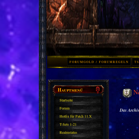
FORUMGOLD / FORUMREGELN
TS
Hauptmenü
N
Startseite
Forum
Das Archiv
Hotfix für Patch 11.X
T-Sets 1-21
Realmstatus