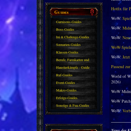
Hotfix für 
Guides
WoW:
Spiel
Garnisons-Guides
WoW:
Midni
Boss-Guides
Ini & Challenge-Guides
WoW:
Neuer
Szenarien-Guides
WoW-Spieler
Klassen-Guides
WoW:
Jetzt
Berufe, Farmkarten und
Passend zur
Haustiere
Haustierkämpfe - Guide
Ruf-Guides
World of W
2026)
Event-Guides
Makro-Guides
WoW Midni
Erfolge-Guides
WoW Patch 
Sonstige & Fun-Guides
WoW:
Vorbe
_________
News der K