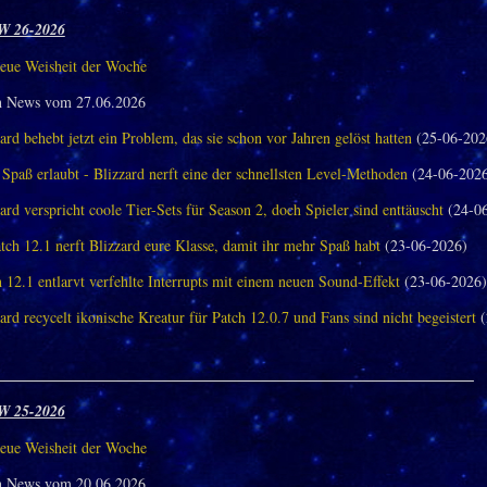
W 26-2026
eue Weisheit der Woche
n News vom 27.06.2026
ard behebt jetzt ein Problem, das sie schon vor Jahren gelöst hatten
(25-06-202
Spaß erlaubt - Blizzard nerft eine der schnellsten Level-Methoden
(24-06-202
ard verspricht coole Tier-Sets für Season 2, doch Spieler sind enttäuscht
(24-06
tch 12.1 nerft Blizzard eure Klasse, damit ihr mehr Spaß habt
(23-06-2026)
 12.1 entlarvt verfehlte Interrupts mit einem neuen Sound-Effekt
(23-06-2026)
ard recycelt ikonische Kreatur für Patch 12.0.7 und Fans sind nicht begeistert
(
_______________________________________________________________
W 25-2026
eue Weisheit der Woche
n News vom 20.06.2026.