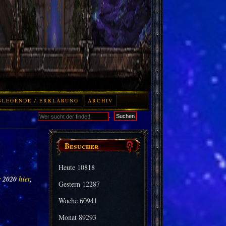
BLEGENDE / ERKLÄRUNG
ARCHIV
.
Suchen
Besucher
Heute
10818
r
2020
hier
,
Gestern
12287
Woche
60941
Monat
89293