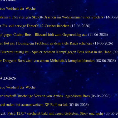
eue Weisheit der Woche
aunen über riesigen Skelett-Drachen im Wohnzimmer eines Spielers
(14-06-2
r Fix soll nervige DirectX 12-Crashes beheben
(12-06-2026)
f gegen Casino-Bots - Blizzard holt zum Gegenschlag aus
(11-06-2026)
er löst per Housing ein Problem, an dem viele Raids scheitern
(11-06-2026)
Blizzard untätig ist - Spieler nehmen Kampf gegen Bots selbst in die Hand
(09
er Dungeon-Boss wird von einem Möbelstück komplett blamiert
(08-06-2026)
________________________________________________________________
W 23-2026
eue Weisheit der Woche
er erschafft kuschelige Version von Arthas' legendärem Ross
(06-06-2026)
zard rudert bei accountweitem XP-Buff zurück
(05-06-2026)
ght:
Patch 12.0.7 erscheint bald mit neuen Gebieten, Story und mehr
(05-06-2