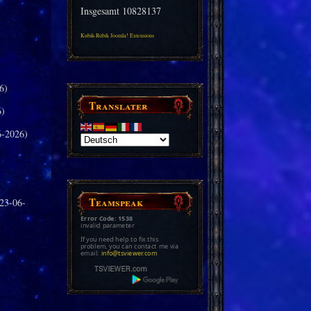
Insgesamt
10828137
Kubik-Rubik Joomla! Extensions
6)
Translater
6)
-2026)
Teamspeak
23-06-
Error Code: 1538
invalid parameter
If you need help to fix this
problem, you can contact me via
email:
info@tsviewer.com