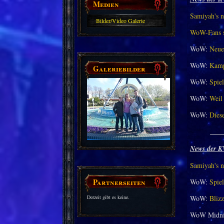
Medien
Samiyah's n
Bilder/Video Galerie
WoW-Fans st
WoW:
Neue
WoW:
Kamp
Galeriebilder
WoW:
Spiel
WoW:
Weil 
WoW:
Dies
___
News der K
Samiyah's n
Partnerseiten
WoW:
Spiel
Derzeit gibt es keine.
WoW:
Bliz
WoW Midni