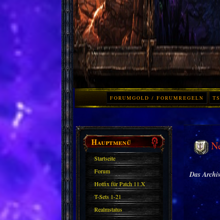
FORUMGOLD / FORUMREGELN
TS
Hauptmenü
N
Startseite
Forum
Das Archiv
Hotfix für Patch 11.X
T-Sets 1-21
Realmstatus