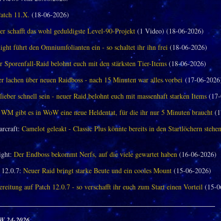
Patch 11.X.
(18-06-2026)
er schafft das wohl geduldigste Level-90-Projekt
(1 Video) (18-06-2026)
ght führt den Omniumfolianten ein - so schaltet ihr ihn frei
(18-06-2026)
 Sporenfall-Raid belohnt euch mit den stärksten Tier-Items
(18-06-2026)
 lachen über neuen Raidboss - nach 15 Minuten war alles vorbei
(17-06-2026
 lieber schnell sein - neuer Raid belohnt euch mit massenhaft starken Items
(17-
 WM gibt es in WoW eine neue Heldentat, für die ihr nur 5 Minuten braucht
(1
arcraft:
Camelot geleakt - Classic Plus könnte bereits in den Startlöchern stehe
ght:
Der Endboss bekommt Nerfs, auf die viele gewartet haben
(16-06-2026)
12.0.7:
Neuer Raid bringt starke Beute und ein cooles Mount
(15-06-2026)
reitung auf Patch 12.0.7 - so verschafft ihr euch zum Start einen Vorteil
(15-0
_______________________________________________________________
W 24-2026