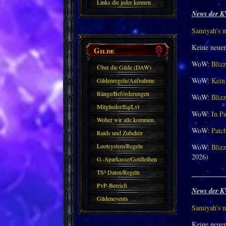
Links die jeder kennen
News der K
sollte?! Oder nicht?
Samiyah's n
Keine neue
Gilde
WoW:
Blizz
Über die Gilde (DAW)
WoW:
Kein 
Gildenregeln/Aufnahme
Ränge/Beförderungen
WoW:
Blizz
Mitglieder/Eq/Lvl
WoW:
In Pa
Woher wir alle kommen.
WoW:
Patch
Raids und Zubehör
Lootsystem/Regeln
WoW:
Blizz
2026)
G.-Sparkasse/Goldleihen
TS³ Daten/Regeln
_________
PvP-Bereich
News der K
Gildenevents
Samiyah's n
Keine neue