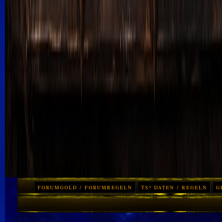
FORUMGOLD / FORUMREGELN
TS³ DATEN / REGELN
G