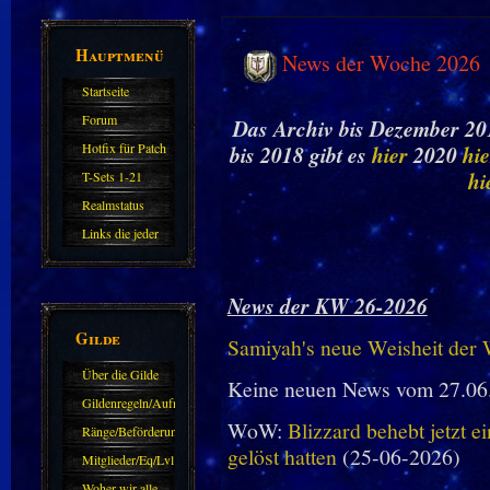
Hauptmenü
News der Woche 2026
Startseite
Forum
Das Archiv bis Dezember 201
Hotfix für Patch
bis 2018 gibt es
hier
2020
hie
11.X
hi
T-Sets 1-21
Realmstatus
Links die jeder
kennen sollte?!
Oder nicht?
News der KW 26-2026
Gilde
Samiyah's neue Weisheit der
Über die Gilde
Keine neuen News vom 27.06
(DAW)
Gildenregeln/Aufnahme
WoW:
Blizzard behebt jetzt e
Ränge/Beförderungen
gelöst hatten
(25-06-2026)
Mitglieder/Eq/Lvl
Woher wir alle