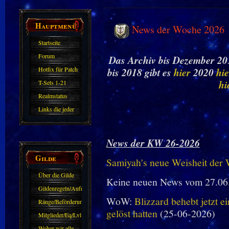
Hauptmenü
News der Woche 2026
Startseite
Forum
Das Archiv bis Dezember 201
Hotfix für Patch
bis 2018 gibt es
hier
2020
hie
11.X
hi
T-Sets 1-21
Realmstatus
Links die jeder
kennen sollte?!
Oder nicht?
News der KW 26-2026
Gilde
Samiyah's neue Weisheit der
Über die Gilde
Keine neuen News vom 27.06
(DAW)
Gildenregeln/Aufnahme
WoW:
Blizzard behebt jetzt e
Ränge/Beförderungen
gelöst hatten
(25-06-2026)
Mitglieder/Eq/Lvl
Woher wir alle