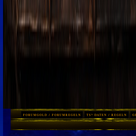
FORUMGOLD / FORUMREGELN
TS³ DATEN / REGELN
G