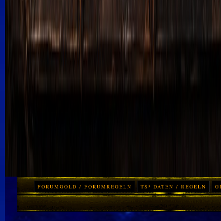
FORUMGOLD / FORUMREGELN
TS³ DATEN / REGELN
G