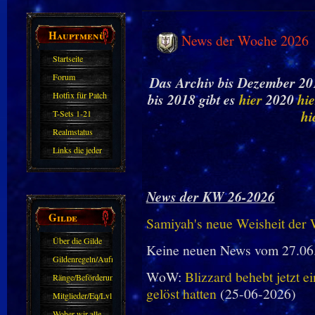
Hauptmenü
News der Woche 2026
Startseite
Forum
Das Archiv bis Dezember 201
Hotfix für Patch
bis 2018 gibt es
hier
2020
hie
11.X
hi
T-Sets 1-21
Realmstatus
Links die jeder
kennen sollte?!
Oder nicht?
News der KW 26-2026
Gilde
Samiyah's neue Weisheit der
Über die Gilde
Keine neuen News vom 27.06
(DAW)
Gildenregeln/Aufnahme
WoW:
Blizzard behebt jetzt e
Ränge/Beförderungen
gelöst hatten
(25-06-2026)
Mitglieder/Eq/Lvl
Woher wir alle