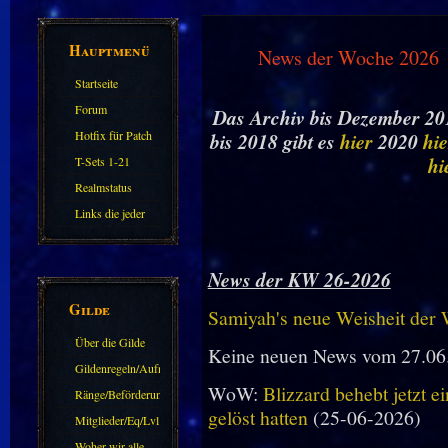
Hauptmenü
News der Woche 2026
Startseite
Forum
Das Archiv bis Dezember 201
Hotfix für Patch
bis 2018 gibt es
hier
2020
hie
11.X
hi
T-Sets 1-21
Realmstatus
Links die jeder
kennen sollte?!
Oder nicht?
News der KW 26-2026
Gilde
Samiyah's neue Weisheit der
Über die Gilde
Keine neuen News vom 27.06
(DAW)
Gildenregeln/Aufnahme
WoW:
Blizzard behebt jetzt e
Ränge/Beförderungen
gelöst hatten
(25-06-2026)
Mitglieder/Eq/Lvl
Woher wir alle