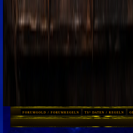
FORUMGOLD / FORUMREGELN
TS³ DATEN / REGELN
G