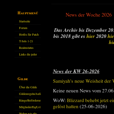
Hauptmenü
News der Woche 2026
Startseite
Forum
Das Archiv bis Dezember 201
Hotfix für Patch
bis 2018 gibt es
hier
2020
hie
11.X
hi
T-Sets 1-21
Realmstatus
Links die jeder
kennen sollte?!
Oder nicht?
News der KW 26-2026
Gilde
Samiyah's neue Weisheit der
Über die Gilde
Keine neuen News vom 27.06
(DAW)
Gildenregeln/Aufnahme
WoW:
Blizzard behebt jetzt e
Ränge/Beförderungen
gelöst hatten
(25-06-2026)
Mitglieder/Eq/Lvl
Woher wir alle