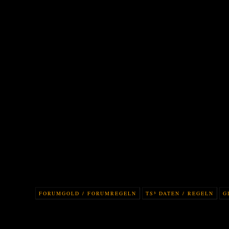
FORUMGOLD / FORUMREGELN
TS³ DATEN / REGELN
G