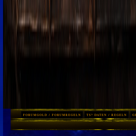
FORUMGOLD / FORUMREGELN
TS³ DATEN / REGELN
G