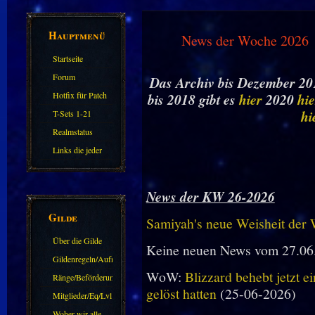
Hauptmenü
News der Woche 2026
Startseite
Forum
Das Archiv bis Dezember 201
Hotfix für Patch
bis 2018 gibt es
hier
2020
hie
11.X
hi
T-Sets 1-21
Realmstatus
Links die jeder
kennen sollte?!
Oder nicht?
News der KW 26-2026
Gilde
Samiyah's neue Weisheit der
Über die Gilde
Keine neuen News vom 27.06
(DAW)
Gildenregeln/Aufnahme
WoW:
Blizzard behebt jetzt e
Ränge/Beförderungen
gelöst hatten
(25-06-2026)
Mitglieder/Eq/Lvl
Woher wir alle