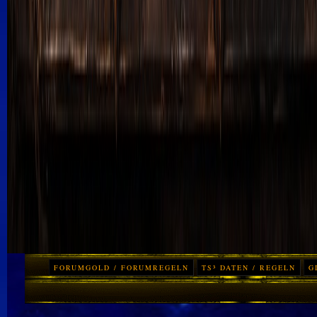
FORUMGOLD / FORUMREGELN
TS³ DATEN / REGELN
G