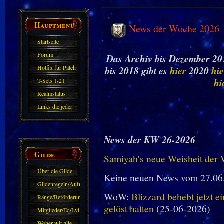
Hauptmenü
News der Woche 2026
Startseite
Forum
Das Archiv bis Dezember 201
Hotfix für Patch
bis 2018 gibt es
hier
2020
hie
11.X
hi
T-Sets 1-21
Realmstatus
Links die jeder
kennen sollte?!
Oder nicht?
News der KW 26-2026
Gilde
Samiyah's neue Weisheit der
Über die Gilde
Keine neuen News vom 27.06
(DAW)
Gildenregeln/Aufnahme
WoW:
Blizzard behebt jetzt e
Ränge/Beförderungen
gelöst hatten
(25-06-2026)
Mitglieder/Eq/Lvl
Woher wir alle