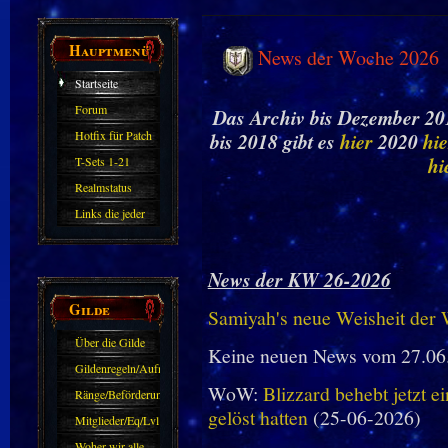
Hauptmenü
News der Woche 2026
Startseite
Forum
Das Archiv bis Dezember 201
Hotfix für Patch
bis 2018 gibt es
hier
2020
hie
11.X
hi
T-Sets 1-21
Realmstatus
Links die jeder
kennen sollte?!
Oder nicht?
News der KW 26-2026
Gilde
Samiyah's neue Weisheit der
Über die Gilde
Keine neuen News vom 27.06
(DAW)
Gildenregeln/Aufnahme
WoW:
Blizzard behebt jetzt e
Ränge/Beförderungen
gelöst hatten
(25-06-2026)
Mitglieder/Eq/Lvl
Woher wir alle