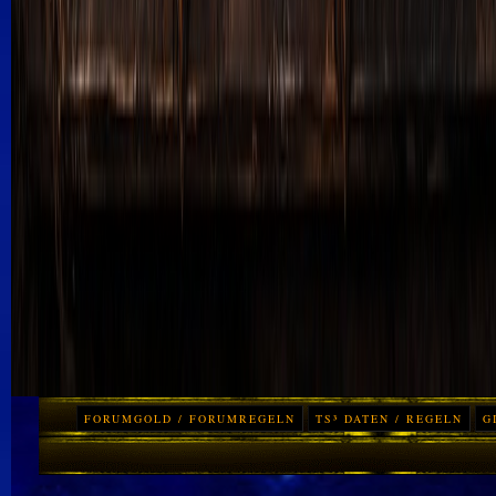
FORUMGOLD / FORUMREGELN
TS³ DATEN / REGELN
G