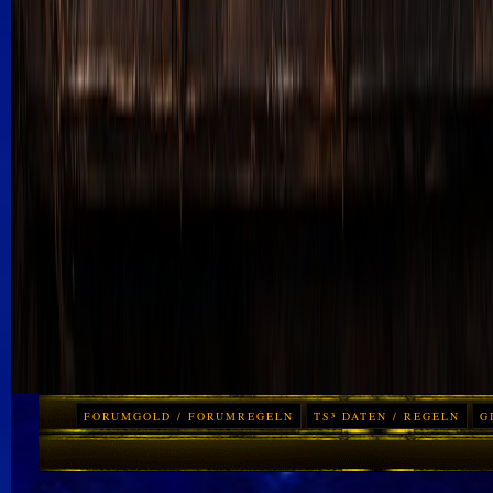
FORUMGOLD / FORUMREGELN
TS³ DATEN / REGELN
G