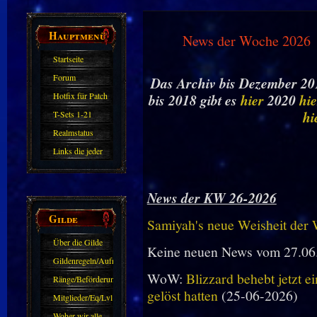
Hauptmenü
News der Woche 2026
Startseite
Forum
Das Archiv bis Dezember 201
Hotfix für Patch
bis 2018 gibt es
hier
2020
hie
11.X
hi
T-Sets 1-21
Realmstatus
Links die jeder
kennen sollte?!
Oder nicht?
News der KW 26-2026
Gilde
Samiyah's neue Weisheit der
Über die Gilde
Keine neuen News vom 27.06
(DAW)
Gildenregeln/Aufnahme
WoW:
Blizzard behebt jetzt e
Ränge/Beförderungen
gelöst hatten
(25-06-2026)
Mitglieder/Eq/Lvl
Woher wir alle