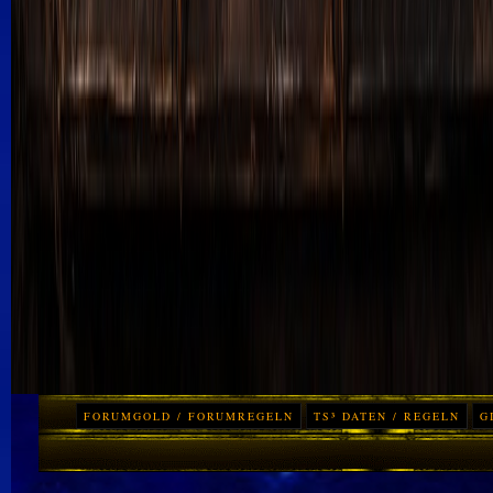
FORUMGOLD / FORUMREGELN
TS³ DATEN / REGELN
G