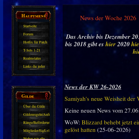
Hauptmenü
News der Woche 2026
Startseite
Forum
Das Archiv bis Dezember 201
Hotfix für Patch
bis 2018 gibt es
hier
2020
hie
11.X
hi
T-Sets 1-21
Realmstatus
Links die jeder
kennen sollte?!
Oder nicht?
News der KW 26-2026
Gilde
Samiyah's neue Weisheit der
Über die Gilde
Keine neuen News vom 27.06
(DAW)
Gildenregeln/Aufnahme
WoW:
Blizzard behebt jetzt e
Ränge/Beförderungen
gelöst hatten
(25-06-2026)
Mitglieder/Eq/Lvl
Woher wir alle