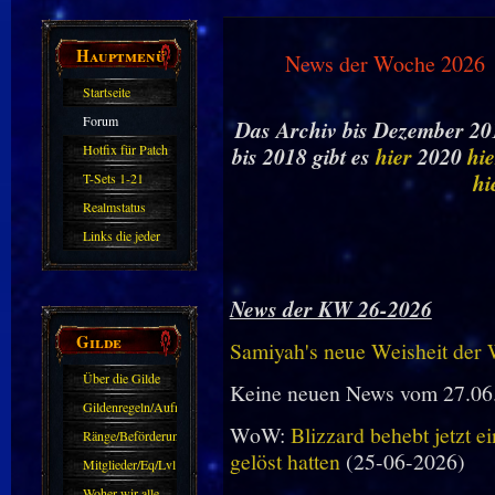
Hauptmenü
News der Woche 2026
Startseite
Forum
Das Archiv bis Dezember 201
Hotfix für Patch
bis 2018 gibt es
hier
2020
hie
11.X
hi
T-Sets 1-21
Realmstatus
Links die jeder
kennen sollte?!
Oder nicht?
News der KW 26-2026
Gilde
Samiyah's neue Weisheit der
Über die Gilde
Keine neuen News vom 27.06
(DAW)
Gildenregeln/Aufnahme
WoW:
Blizzard behebt jetzt e
Ränge/Beförderungen
gelöst hatten
(25-06-2026)
Mitglieder/Eq/Lvl
Woher wir alle