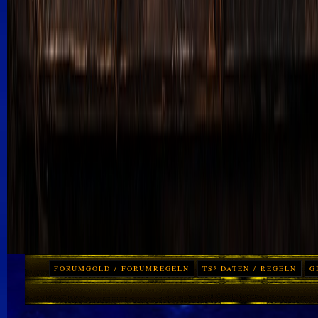
FORUMGOLD / FORUMREGELN
TS³ DATEN / REGELN
G