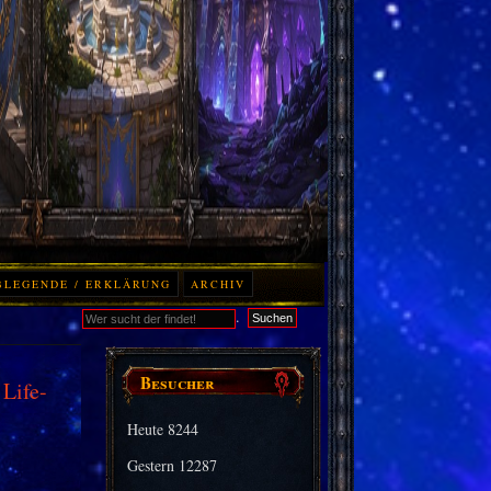
BLEGENDE / ERKLÄRUNG
ARCHIV
.
Suchen
Besucher
 Life-
Heute
8244
Gestern
12287