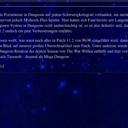
ie Portalsteine in Dungeons auf jedem Schwierigkeitsgrad vorhanden, am meis
 hiervon jedoch Mythisch-Plus-Spieler. Hier haben sich Fans bereits seit Lange
pawn-System in Dungeons recht undurchsichtig ist, es ist also definitiv nett, da
1.2 endlich ein paar Verbesserungen einführt.
ssen wollt, was sonst noch alles in Patch 11.2 von WoW eingeführt wird, dann
en Blick auf unseren großen Übersichtsartikel zum Patch. Unter anderem wurde
 Dungeon-Rotation der dritten Season von The War Within enthüllt und hier vers
nach Tazavesh - diesmal als Mega-Dungeon.
fed