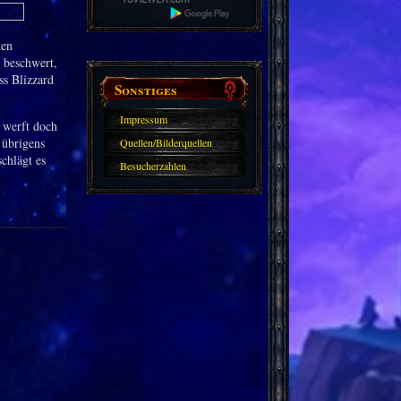
ten
m beschwert,
ss Blizzard
Sonstiges
Impressum
 werft doch
 übrigens
Quellen/Bilderquellen
chlägt es
Besucherzahlen