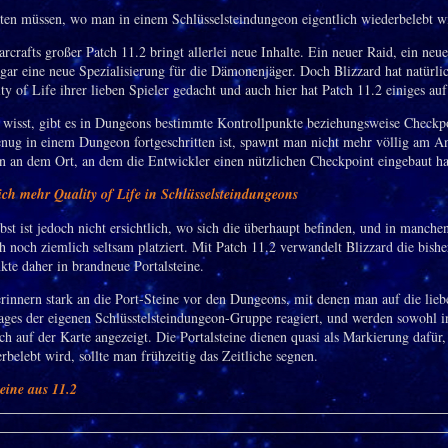
ten müssen, wo man in einem Schlüsselsteindungeon eigentlich wiederbelebt w
rcrafts großer Patch 11.2 bringt allerlei neue Inhalte. Ein neuer Raid, ein ne
ogar eine neue Spezialisierung für die Dämonenjäger. Doch Blizzard hat natürlic
ty of Life ihrer lieben Spieler gedacht und auch hier hat Patch 11.2 einiges auf
e wisst, gibt es in Dungeons bestimmte Kontrollpunkte beziehungsweise Checkp
nug in einem Dungeon fortgeschritten ist, spawnt man nicht mehr völlig am A
n an dem Ort, an dem die Entwickler einen nützlichen Checkpoint eingebaut h
h mehr Quality of Life in Schlüsselsteindungeons
lbst ist jedoch nicht ersichtlich, wo sich die überhaupt befinden, und in manch
h noch ziemlich seltsam platziert. Mit Patch 11.2 verwandelt Blizzard die bishe
kte daher in brandneue Portalsteine.
erinnern stark an die Port-Steine vor den Dungeons, mit denen man auf die lieb
ges der eigenen Schlüsstelsteindungeon-Gruppe reagiert, und werden sowohl i
uch auf der Karte angezeigt. Die Portalsteine dienen quasi als Markierung dafü
belebt wird, sollte man frühzeitig das Zeitliche segnen.
teine aus 11.2