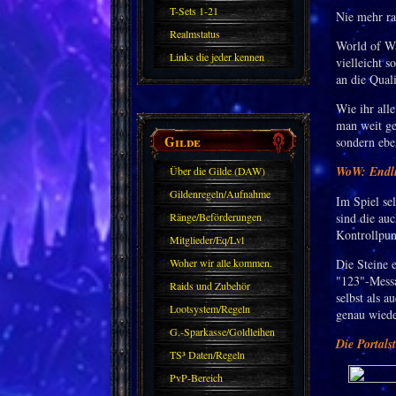
T-Sets 1-21
Nie mehr ra
Realmstatus
World of Wa
Links die jeder kennen
vielleicht s
an die Quali
sollte?! Oder nicht?
Wie ihr all
man weit ge
Gilde
sondern ebe
WoW: Endlic
Über die Gilde (DAW)
Gildenregeln/Aufnahme
Im Spiel se
Ränge/Beförderungen
sind die auc
Kontrollpun
Mitglieder/Eq/Lvl
Woher wir alle kommen.
Die Steine 
"123"-Messa
Raids und Zubehör
selbst als a
Lootsystem/Regeln
genau wieder
G.-Sparkasse/Goldleihen
Die Portals
TS³ Daten/Regeln
PvP-Bereich