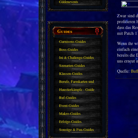
Gildenevents
Zwar sind d
profitieren
dass das Res
Guides
mit Patch 1
Garnisons-Guides
Wenn ihr wi
einfach ein
Boss-Guides
bereits die
Ini & Challenge-Guides
uns erneut 
Szenarien-Guides
Quelle:
Buf
Klassen-Guides
Berufe, Farmkarten und
Haustiere
Haustierkämpfe - Guide
Ruf-Guides
Event-Guides
Makro-Guides
Erfolge-Guides
Sonstige & Fun-Guides