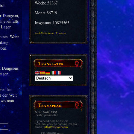
Woche
58367
ird.
Monat
86719
uer Dungeon,
h ebenfalls
Insgesamt
10825563
 Lager.
Kubik-Rubik Joomla! Extensions
oints. Wenn
nfang,
aben.
Translater
en Dungeons
rigen
evollen
n der Welt
r, wo man
Teamspeak
Error Code: 1538
invalid parameter
If you need help to fix this
problem, you can contact me via
email:
info@tsviewer.com