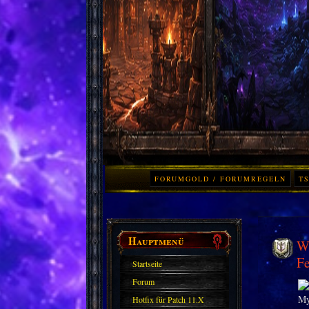
FORUMGOLD / FORUMREGELN
TS
Hauptmenü
Wo
Fe
Startseite
Forum
Hotfix für Patch 11.X