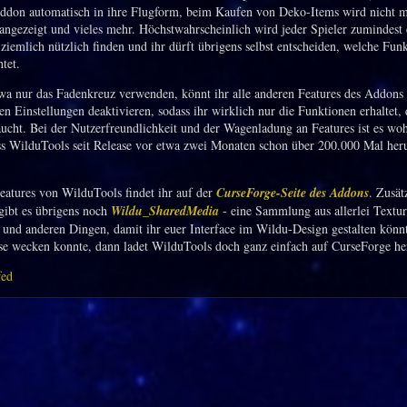
ddon automatisch in ihre Flugform, beim Kaufen von Deko-Items wird nicht m
angezeigt und vieles mehr. Höchstwahrscheinlich wird jeder Spieler zumindest 
ziemlich nützlich finden und ihr dürft übrigens selbst entscheiden, welche Funk
tet.
twa nur das Fadenkreuz verwenden, könnt ihr alle anderen Features des Addons
en Einstellungen deaktivieren, sodass ihr wirklich nur die Funktionen erhaltet, 
aucht. Bei der Nutzerfreundlichkeit und der Wagenladung an Features ist es woh
s WilduTools seit Release vor etwa zwei Monaten schon über 200.000 Mal her
eatures von WilduTools findet ihr auf der
CurseForge-Seite des Addons
. Zusät
gibt es übrigens noch
Wildu_SharedMedia
- eine Sammlung aus allerlei Textu
n und anderen Dingen, damit ihr euer Interface im Wildu-Design gestalten könn
sse wecken konnte, dann ladet WilduTools doch ganz einfach auf CurseForge he
fed