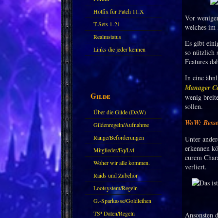
Hotfix für Patch 11.X
Vor wenigen
T-Sets 1-21
welches im 
Realmstatus
Es gibt ein
Links die jeder kennen
so nützlich
Features d
sollte?! Oder nicht?
In eine ähn
Manager Ce
Gilde
wenig breit
sollen.
Über die Gilde (DAW)
WoW: Besse
Gildenregeln/Aufnahme
Ränge/Beförderungen
Unter ander
erkennen kö
Mitglieder/Eq/Lvl
eurem Chara
Woher wir alle kommen.
verliert.
Raids und Zubehör
Lootsystem/Regeln
G.-Sparkasse/Goldleihen
TS³ Daten/Regeln
Ansonsten d