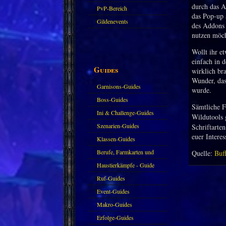
durch das A
PvP-Bereich
das Pop-up 
Gildenevents
des Addons 
nutzen möch
Wollt ihr e
einfach in d
Guides
wirklich br
Wunder, das
Garnisons-Guides
wurde.
Boss-Guides
Sämtliche F
Ini & Challenge-Guides
Wildutools 
Szenarien-Guides
Schriftarte
euer Intere
Klassen-Guides
Berufe, Farmkarten und
Quelle:
Buf
Haustiere
Haustierkämpfe - Guide
Ruf-Guides
Event-Guides
Makro-Guides
Erfolge-Guides