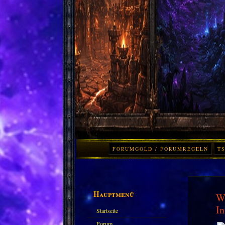
FORUMGOLD / FORUMREGELN
TS
Hauptmenü
Wo
In
Startseite
Forum