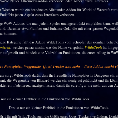
 Wochen wurde ein brandneues Allrounder-Addon für World of Warcraft veröff
Endeffekt jeden Aspekt eures Interfaces verbessert.
ige WoW-Addons, die man jedem Spieler uneingeschränkt empfehlen kann, weil 
 sind. Darunter etwa Plumber und Enhance QoL, die mit einer ganzen Wagenla
aherkommen.
liche Kategorie fällt das Addon WilduTools vom Schöpfer des ziemlich beliebt
ntered
, welches genau macht, was der Name verspricht.
WilduTools
ist hingeg
er aufgestellt und bündelt eine Vielzahl an Funktionen, die euren Alltag in WoW
re Nameplates, Wegpunkte, Quest-Tracker und mehr - dieses Addon macht ei
em sorgt WilduTools dafür, dass ihr freundliche Nameplates in Dungeons ein w
nnt, die Wegpunkte von Blizzard werden ein wenig aufgehübscht und ihr könnt
kter ein Fadenkreuz anzeigen lassen, damit ihr eure Figur nie mehr aus den A
Das ist nur ein kleiner Einblick in die Funktionen von WilduTools.
ürft ihr mit WilduTools auch die Größe eures Quest-Trackers verändern, Drui