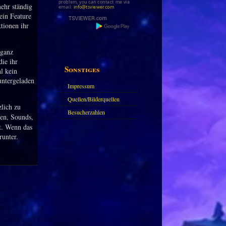
problem, you can contact me via
ehr ständig
email:
info@tsviewer.com
ein Feature
tionen ihr
 ganz
die ihr
Sonstiges
l kein
untergeladen
Impressum
Quellen/Bilderquellen
zlich zu
Besucherzahlen
ren, Sounds,
t. Wenn das
runter.