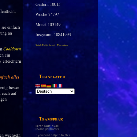
Gestern
10015
entlicht,
Woche
74797
Monat
103149
sie einfach
dung an
Insgesamt
10841993
Kubik-Rubik Joomla! Extensions
en
Cooldown
en ein
 erleichtern
Translater
nfach alles
enig besser
 euch auf
ugen
Teamspeak
Error Code: 1538
invalid parameter
den wechseln
If you need help to fix this