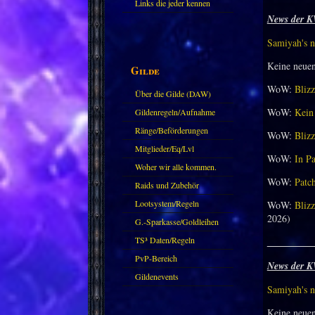
Links die jeder kennen
News der K
sollte?! Oder nicht?
Samiyah's n
Keine neue
Gilde
WoW:
Blizz
Über die Gilde (DAW)
WoW:
Kein 
Gildenregeln/Aufnahme
Ränge/Beförderungen
WoW:
Blizz
Mitglieder/Eq/Lvl
WoW:
In Pa
Woher wir alle kommen.
WoW:
Patch
Raids und Zubehör
Lootsystem/Regeln
WoW:
Blizz
2026)
G.-Sparkasse/Goldleihen
TS³ Daten/Regeln
_________
PvP-Bereich
News der K
Gildenevents
Samiyah's n
Keine neue