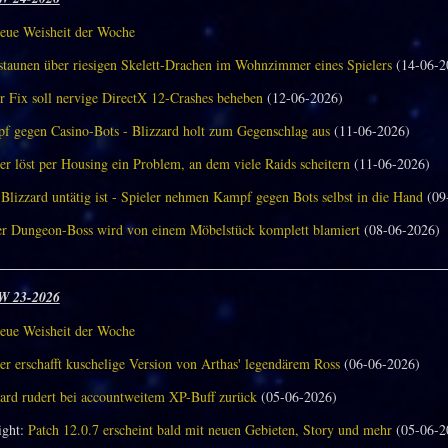
eue Weisheit der Woche
aunen über riesigen Skelett-Drachen im Wohnzimmer eines Spielers
(14-06-2
r Fix soll nervige DirectX 12-Crashes beheben
(12-06-2026)
f gegen Casino-Bots - Blizzard holt zum Gegenschlag aus
(11-06-2026)
er löst per Housing ein Problem, an dem viele Raids scheitern
(11-06-2026)
Blizzard untätig ist - Spieler nehmen Kampf gegen Bots selbst in die Hand
(09
er Dungeon-Boss wird von einem Möbelstück komplett blamiert
(08-06-2026)
________________________________________________________________
W 23-2026
eue Weisheit der Woche
er erschafft kuschelige Version von Arthas' legendärem Ross
(06-06-2026)
zard rudert bei accountweitem XP-Buff zurück
(05-06-2026)
ght:
Patch 12.0.7 erscheint bald mit neuen Gebieten, Story und mehr
(05-06-2