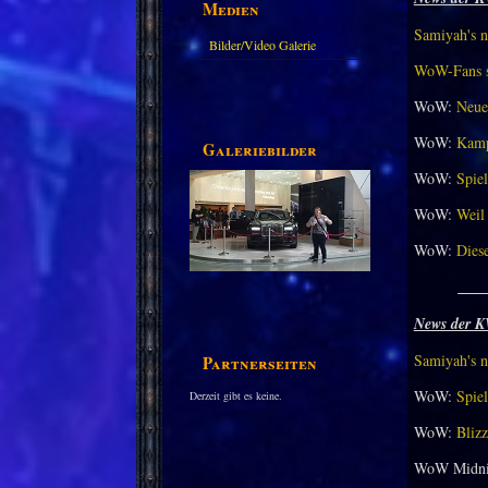
Medien
Samiyah's n
Bilder/Video Galerie
WoW-Fans st
WoW:
Neue
WoW:
Kamp
Galeriebilder
WoW:
Spiel
WoW:
Weil 
WoW:
Dies
___
News der K
Partnerseiten
Samiyah's n
WoW:
Spiel
Derzeit gibt es keine.
WoW:
Bliz
WoW Midni