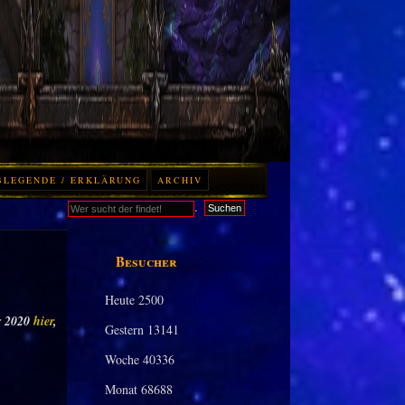
BLEGENDE / ERKLÄRUNG
ARCHIV
.
Suchen
Besucher
Heute
2500
r
2020
hier
,
Gestern
13141
Woche
40336
Monat
68688