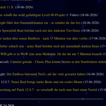
Patch 11.X.
(18-06-2026)
er schafft das wohl geduldigste Level-90-Projekt
(1 Video) (18-06-2026)
ght führt den Omniumfolianten ein - so schaltet ihr ihn frei
(18-06-2026)
 Sporenfall-Raid belohnt euch mit den stärksten Tier-Items
(18-06-2026)
 lachen über neuen Raidboss - nach 15 Minuten war alles vorbei
(17-06-2026
 lieber schnell sein - neuer Raid belohnt euch mit massenhaft starken Items
(17-
 WM gibt es in WoW eine neue Heldentat, für die ihr nur 5 Minuten braucht
(1
arcraft:
Camelot geleakt - Classic Plus könnte bereits in den Startlöchern stehe
ght:
Der Endboss bekommt Nerfs, auf die viele gewartet haben
(16-06-2026)
12.0.7:
Neuer Raid bringt starke Beute und ein cooles Mount
(15-06-2026)
reitung auf Patch 12.0.7 - so verschafft ihr euch zum Start einen Vorteil
(15-0
_______________________________________________________________
W 24-2026