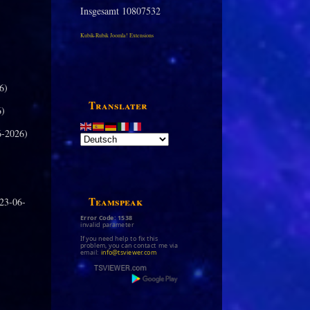
Insgesamt
10807532
Kubik-Rubik Joomla! Extensions
6)
Translater
6)
-2026)
Teamspeak
23-06-
Error Code: 1538
invalid parameter
If you need help to fix this
problem, you can contact me via
email:
info@tsviewer.com