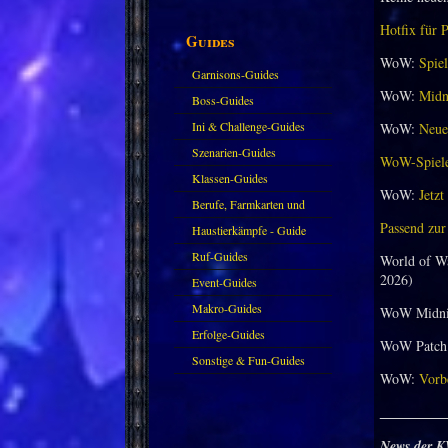
Hotfix für 
Guides
WoW:
Spiel
Garnisons-Guides
WoW:
Midni
Boss-Guides
Ini & Challenge-Guides
WoW:
Neuer
Szenarien-Guides
WoW-Spieler
Klassen-Guides
WoW:
Jetzt
Berufe, Farmkarten und
Passend zur
Haustiere
Haustierkämpfe - Guide
Ruf-Guides
World of W
2026)
Event-Guides
Makro-Guides
WoW Midni
Erfolge-Guides
WoW Patch 
Sonstige & Fun-Guides
WoW:
Vorbe
_________
News der K