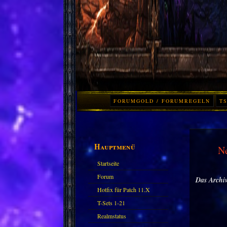
FORUMGOLD / FORUMREGELN
TS
Hauptmenü
N
Startseite
Forum
Das Archiv
Hotfix für Patch 11.X
T-Sets 1-21
Realmstatus