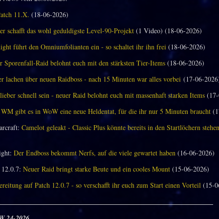
Patch 11.X.
(18-06-2026)
er schafft das wohl geduldigste Level-90-Projekt
(1 Video) (18-06-2026)
ght führt den Omniumfolianten ein - so schaltet ihr ihn frei
(18-06-2026)
 Sporenfall-Raid belohnt euch mit den stärksten Tier-Items
(18-06-2026)
 lachen über neuen Raidboss - nach 15 Minuten war alles vorbei
(17-06-2026
 lieber schnell sein - neuer Raid belohnt euch mit massenhaft starken Items
(17-
 WM gibt es in WoW eine neue Heldentat, für die ihr nur 5 Minuten braucht
(1
arcraft:
Camelot geleakt - Classic Plus könnte bereits in den Startlöchern stehe
ght:
Der Endboss bekommt Nerfs, auf die viele gewartet haben
(16-06-2026)
12.0.7:
Neuer Raid bringt starke Beute und ein cooles Mount
(15-06-2026)
reitung auf Patch 12.0.7 - so verschafft ihr euch zum Start einen Vorteil
(15-0
_______________________________________________________________
W 24-2026