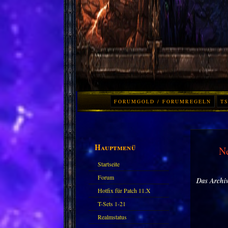
FORUMGOLD / FORUMREGELN
TS
Hauptmenü
N
Startseite
Forum
Das Archiv
Hotfix für Patch 11.X
T-Sets 1-21
Realmstatus