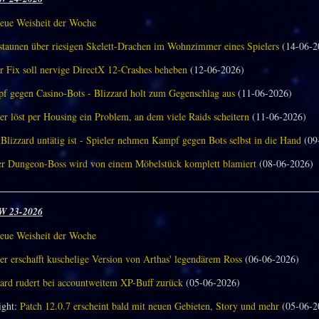
eue Weisheit der Woche
aunen über riesigen Skelett-Drachen im Wohnzimmer eines Spielers
(14-06-2
r Fix soll nervige DirectX 12-Crashes beheben
(12-06-2026)
f gegen Casino-Bots - Blizzard holt zum Gegenschlag aus
(11-06-2026)
er löst per Housing ein Problem, an dem viele Raids scheitern
(11-06-2026)
Blizzard untätig ist - Spieler nehmen Kampf gegen Bots selbst in die Hand
(09
er Dungeon-Boss wird von einem Möbelstück komplett blamiert
(08-06-2026)
________________________________________________________________
W 23-2026
eue Weisheit der Woche
er erschafft kuschelige Version von Arthas' legendärem Ross
(06-06-2026)
zard rudert bei accountweitem XP-Buff zurück
(05-06-2026)
ght:
Patch 12.0.7 erscheint bald mit neuen Gebieten, Story und mehr
(05-06-2