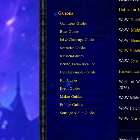
Hotfix für 
Guides
WoW:
Spiel
Garnisons-Guides
WoW:
Midni
Boss-Guides
Ini & Challenge-Guides
WoW:
Neuer
Szenarien-Guides
WoW-Spieler
Klassen-Guides
WoW:
Jetzt
Berufe, Farmkarten und
Passend zur
Haustiere
Haustierkämpfe - Guide
Ruf-Guides
World of W
2026)
Event-Guides
Makro-Guides
WoW Midni
Erfolge-Guides
WoW Patch 
Sonstige & Fun-Guides
WoW:
Vorbe
_________
News der K