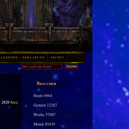
BLEGENDE / ERKLÄRUNG
ARCHIV
.
Suchen
Besucher
Heute
6964
r
2020
hier
,
Gestern
12287
Woche
57087
Monat
85439