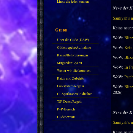
Links die jeder kennen
News der K
sollte?! Oder nicht?
Samiyah's n
Keine neue
Gilde
WoW:
Blizz
Über die Gilde (DAW)
WoW:
Kein 
Gildenregeln/Aufnahme
Ränge/Beförderungen
WoW:
Blizz
Mitglieder/Eq/Lvl
WoW:
In Pa
Woher wir alle kommen.
WoW:
Patch
Raids und Zubehör
Lootsystem/Regeln
WoW:
Blizz
2026)
G.-Sparkasse/Goldleihen
TS³ Daten/Regeln
_________
PvP-Bereich
News der K
Gildenevents
Samiyah's n
Keine neue