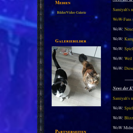
Medien
Samiyah's n
Bilder/Video Galerie
WoW-Fans st
WoW:
Neue
WoW:
Kamp
Galeriebilder
WoW:
Spiel
WoW:
Weil 
WoW:
Dies
___
News der K
Samiyah's n
WoW:
Spiel
WoW:
Bliz
WoW Midni
Partnerseiten