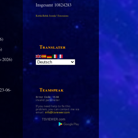
Insgesamt
10824283
Kubik-Rubik Joomla! Extensions
6)
Translater
6)
-2026)
Teamspeak
23-06-
Error Code: 1538
invalid parameter
If you need help to fix this
problem, you can contact me via
email:
info@tsviewer.com