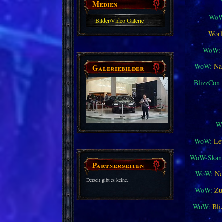
Medien
WoW
Bilder/Video Galerie
Worl
WoW:
WoW:
Na
Galeriebilder
BlizzCon
W
WoW:
Le
WoW-Skand
Partnerseiten
WoW:
Ne
Derzeit gibt es keine.
WoW:
Zu
WoW:
Bli