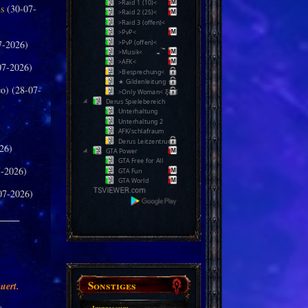
>Raid 1 (10)<
us
(30-07-
>Raid 2 (25)<
>Raid 3 (offen)<
>PvP<
7-2026)
>PvP (offen)<
>Musik<
>AFK<
07-2026)
>Besprechung<
★ Gildenleitung ★
o) (28-07-
>Only Woman< Ƹ̵̡Ӝ̵̨̄Ʒ
Derus Spielebereich
Unterhaltung
Unterhaltung 2
AFK/schlafraum
Derus Leitzentrum
26)
GTA Power
GTA Free for All
-2026)
GTA Fun
GTA World
07-2026)
_____
Sonstiges
uert.