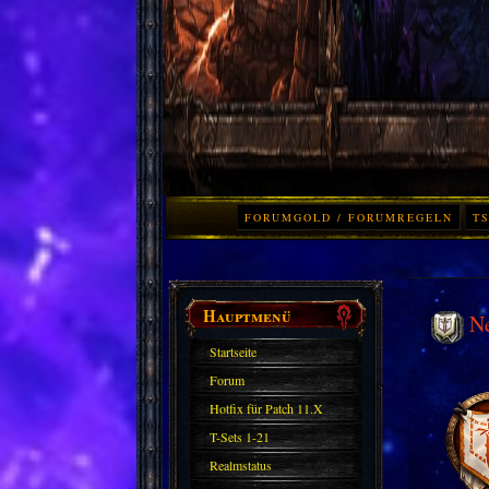
FORUMGOLD / FORUMREGELN
TS
Hauptmenü
N
Startseite
Forum
Hotfix für Patch 11.X
T-Sets 1-21
Realmstatus