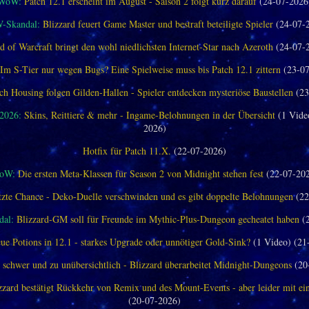
WoW:
Patch 12.1 erscheint im August - Saison 2 folgt kurz darauf
(24-07-2026
-Skandal:
Blizzard feuert Game Master und bestraft beteiligte Spieler
(24-07-
d of Warcraft bringt den wohl niedlichsten Internet-Star nach Azeroth
(24-07-
Im S-Tier nur wegen Bugs? Eine Spielweise muss bis Patch 12.1 zittern
(23-07
ch Housing folgen Gilden-Hallen - Spieler entdecken mysteriöse Baustellen
(23
 2026:
Skins, Reittiere & mehr - Ingame-Belohnungen in der Übersicht
(1 Vide
2026)
Hotfix für Patch 11.X.
(22-07-2026)
oW:
Die ersten Meta-Klassen für Season 2 von Midnight stehen fest
(22-07-20
tzte Chance - Deko-Duelle verschwinden und es gibt doppelte Belohnungen
(22
al:
Blizzard-GM soll für Freunde im Mythic-Plus-Dungeon gecheatet haben
(2
ue Potions in 12.1 - starkes Upgrade oder unnötiger Gold-Sink?
(1 Video) (21
 schwer und zu unübersichtlich - Blizzard überarbeitet Midnight-Dungeons
(20
zzard bestätigt Rückkehr von Remix und des Mount-Events - aber leider mit e
(20-07-2026)