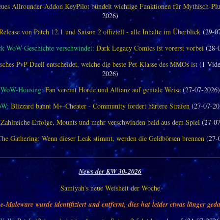
ues Allrounder-Addon KeyPilot bündelt wichtige Funktionen für Mythisch-Pl
2026)
Release von Patch 12.1 und Saison 2 offiziell - alle Inhalte im Überblick
(29-0
ck WoW-Geschichte verschwindet:
Dark Legacy Comics ist vorerst vorbei
(28-
sches PvP-Duell entscheidet, welche die beste Pet-Klasse des MMOs ist
(1 Vide
2026)
WoW-Housing:
Fan vereint Horde und Allianz auf geniale Weise
(27-07-2026)
oW:
Blizzard bannt M+-Cheater - Community fordert härtere Strafen
(27-07-20
Zahlreiche Erfolge, Mounts und mehr verschwinden bald aus dem Spiel
(27-07
The Gathering: Wenn dieser Leak stimmt, werden die Geldbörsen brennen
(27-
________________________________________________________________
News der KW 30-2026
Samiyah's neue Weisheit der Woche
e-Maleware wurde identifiziert und entfernt, dies hat leider etwas länger geda