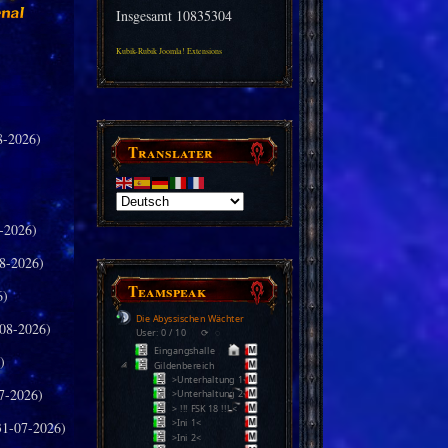
Insgesamt
10835304
Kubik-Rubik Joomla! Extensions
8-2026)
Translater
-2026)
8-2026)
Teamspeak
6)
Die Abyssischen Wächter
08-2026)
User: 0 / 10
⟳
◌
Eingangshalle
)
Gildenbereich
>Unterhaltung 1<
7-2026)
>Unterhaltung 2<
> !!! FSK 18 !!! <
>Ini 1<
31-07-2026)
>Ini 2<