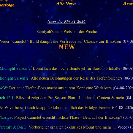
News der KW 31-2026
Samiyah's neue Weisheit der Woche
Neuer "Camelot"-Build dämpft die Vorfreude auf Classic+ zur BlizzCon
(07-0
idnight Saison 2:
Lohnt sich das noch? Itemlevel für Saison-1-Inhalte
(06-08
dnight Saison 2:
Alle neuen Belohnungen der Reise des Tiefenforschers
(06-0
WoW:
Der neue Tiefen-Boss macht aus eurem Kopf eine WeakAura
(04-08-202
ch 12.1:
Blizzard zeigt den Pre-Season-Plan - Itemlevel, Content & mehr
(04-
WoW verbessert nach knapp 20 Jahren endlich das Erfolge-Fenster
(04-08-2026
assic+:
Project Camelot erreicht nächste Phase - Beta auf der BlizzCon?
(31-0
Warcraft & D&D:
Vorbesteller erhalten exklusives Mount und mehr
(1 Video) (