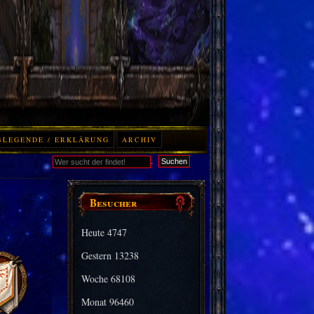
BLEGENDE / ERKLÄRUNG
ARCHIV
.
Suchen
Besucher
Heute
4747
Gestern
13238
Woche
68108
Monat
96460