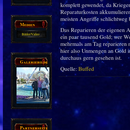
komplett gewendet, da Krieger 
Guides
Reparaturkosten akkumulieren
meisten Angriffe schlichtweg 
Medien
Das Reparieren der eigenen Au
Bilder/Video
ein paar tausend Gold; wer Wo
Galerie
mehrmals am Tag reparieren 
hier also Unmengen an Gold 
durchaus gern gesehen ist.
Galeriebilder
Quelle:
Buffed
Partnerseiten