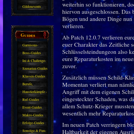
weiterhin so funktionieren, d
Gildenevents
hiervon ausgeschlossen. Das b
Bögen und andere Dinge nun n
verlieren.
Guides
Ab Patch 12.0.7 verlieren eur
euer Charakter das Zeitliche 
Garnisons-
Schlüsselsteindungeon also ke
Guides
Boss-Guides
eure Reparaturkosten im neuen
Ini & Challenge-
zuvor.
Guides
Szenarien-Guides
Zusätzlich müssen Schild-Kla
Klassen-Guides
Momentan verliert man nämlic
Berufe,
Angriff mit dem eigenen Schil
Farmkarten und
Haustierkämpfe -
eingesteckter Schaden, was die
Haustiere
Guide
Ruf-Guides
allem Schutz-Krieger mussten
Event-Guides
wesentlich mehr Reparaturkost
Makro-Guides
Erfolge-Guides
Im neuen Patch verringern blo
Haltbarkeit der eigenen Ausrüs
Sonstige & Fun-