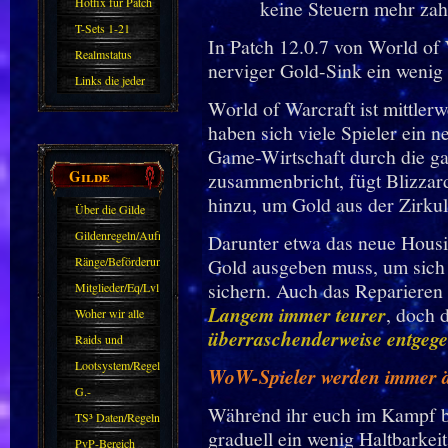
Hotfix für Patch
11.X
T-Sets 1-21
In Patch 12.0.7 von World of 
Realmstatus
nerviger Gold-Sink ein wenig 
Links die jeder
World of Warcraft ist mittlerwe
kennen sollte?!
haben sich viele Spieler ein n
Oder nicht?
Game-Wirtschaft durch die gan
Gilde
zusammenbricht, fügt Blizzar
hinzu, um Gold aus der Zirkul
Über die Gilde
(DAW)
Gildenregeln/Aufnahme
Darunter etwa das neue Housi
Ränge/Beförderungen
Gold ausgeben muss, um sich
sichern. Auch das Reparieren
Mitglieder/Eq/Lvl
Langem immer teurer
, doch 
Woher wir alle
überraschenderweise entgeg
kommen.
Raids und
Zubehör
Lootsystem/Regeln
WoW-Spieler werden immer ärm
G.-
Während ihr euch im Kampf be
Sparkasse/Goldleihen
TS³ Daten/Regeln
graduell ein wenig Haltbarkei
PvP-Bereich