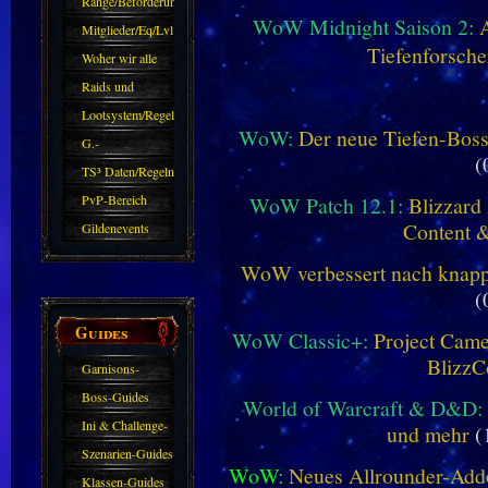
Ränge/Beförderungen
WoW Midnight Saison 2:
Mitglieder/Eq/Lvl
Tiefenforsche
Woher wir alle
kommen.
Raids und
Zubehör
Lootsystem/Regeln
WoW:
Der neue Tiefen-Bos
G.-
(
Sparkasse/Goldleihen
TS³ Daten/Regeln
WoW Patch 12.1:
Blizzard 
PvP-Bereich
Content 
Gildenevents
WoW verbessert nach knapp 
(
Guides
WoW Classic+:
Project Camel
BlizzC
Garnisons-
Guides
Boss-Guides
World of Warcraft & D&D:
Ini & Challenge-
und mehr
(
Guides
Szenarien-Guides
WoW:
Neues Allrounder-Addo
Klassen-Guides