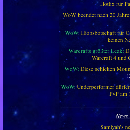
Hotfix für P
WoW beendet nach 20 Jahren 
WoW:
Hiobsbotschaft für C
keinen Ne
Warcrafts größter Leak:
D
Warcraft 4 und 
WoW:
Diese schicken Mount
(
WoW:
Underperformer dürfen
PvP am 1
________________________
News 
Samiyah's n