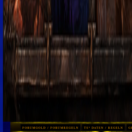
FORUMGOLD / FORUMREGELN
TS³ DATEN / REGELN
G