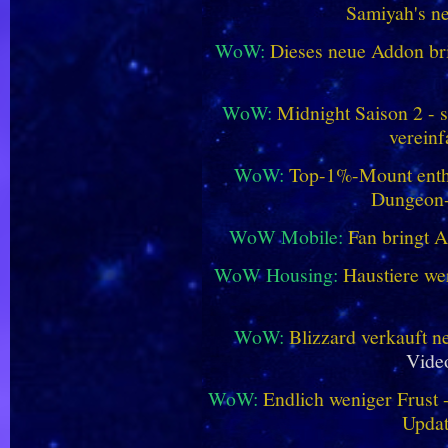
Samiyah's n
WoW:
Dieses neue Addon bri
WoW:
Midnight Saison 2 -
vereinf
WoW:
Top-1%-Mount enthüll
Dungeon
WoW Mobile:
Fan bringt 
WoW Housing:
Haustiere we
WoW:
Blizzard verkauft 
Vide
WoW:
Endlich weniger Frust -
Updat