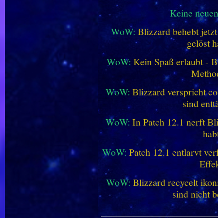
Keine neue
WoW:
Blizzard behebt jetz
gelöst h
WoW:
Kein Spaß erlaubt - Bl
Metho
WoW:
Blizzard verspricht co
sind entt
WoW:
In Patch 12.1 nerft B
hab
WoW:
Patch 12.1 entlarvt ve
Effe
WoW:
Blizzard recycelt iko
sind nicht b
________________________