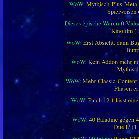
WoW:
Mythisch-Plus-Meta in
Spielweisen
Dieses epische Warcraft-Vide
Kinofilm
(1
WoW:
Erst Absicht, dann Bug
Butt
WoW:
Kein Addon mehr nöt
Mythisch
WoW:
Mehr Classic-Content 
Phasen er
WoW:
Patch 12.1 lässt ein
WoW:
40 Paladine gegen 4
Duell?
(1 
WoW Midnight:
Patch 12.