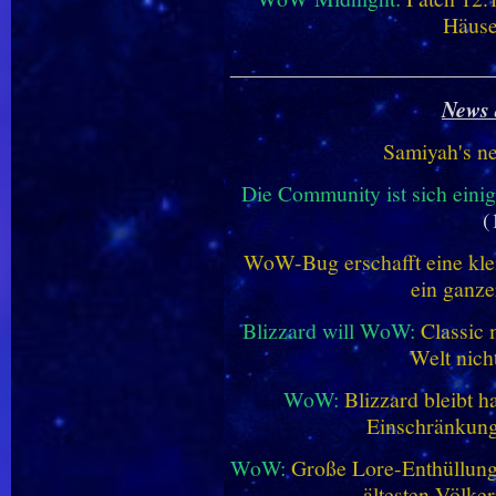
Häus
________________________
News 
Samiyah's n
Die Community ist sich einig
(
WoW-Bug erschafft eine klei
ein ganze
Blizzard will WoW:
Classic 
Welt nich
WoW:
Blizzard bleibt h
Einschränkung
WoW:
Große Lore-Enthüllung 
ältesten Völke