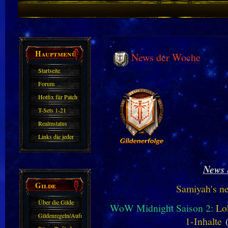
Hauptmenü
News der Woche
Startseite
Forum
Hotfix für Patch
11.X
T-Sets 1-21
Realmstatus
Links die jeder
kennen sollte?!
Oder nicht?
News 
Gilde
Samiyah's n
Über die Gilde
WoW Midnight Saison 2:
Lo
(DAW)
Gildenregeln/Aufnahme
1-Inhalte
(