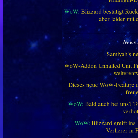
WoW:
Blizzard bestätigt Rü
aber leider mit
________________________
News 
Samiyah's n
WoW-Addon Unhalted Unit Fr
weiterent
Dieses neue WoW-Feature dü
freu
WoW:
Bald auch bei uns? 
verbo
WoW:
Blizzard greift in
Verlierer in 