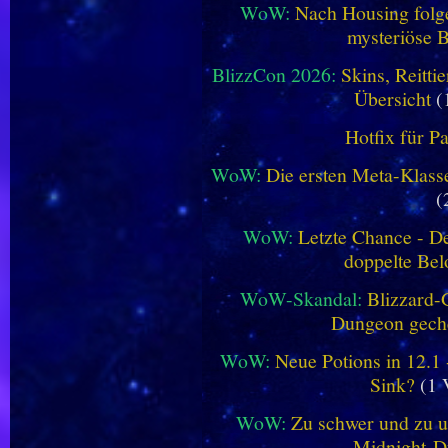
WoW:
Nach Housing folge
mysteriöse B
BlizzCon 2026:
Skins, Reitt
Übersicht
(
Hotfix für P
WoW:
Die ersten Meta-Klasse
(
WoW:
Letzte Chance - D
doppelte Be
WoW-Skandal:
Blizzard-
Dungeon geche
WoW:
Neue Potions in 12.1
Sink?
(1 
WoW:
Zu schwer und zu un
Midnight-