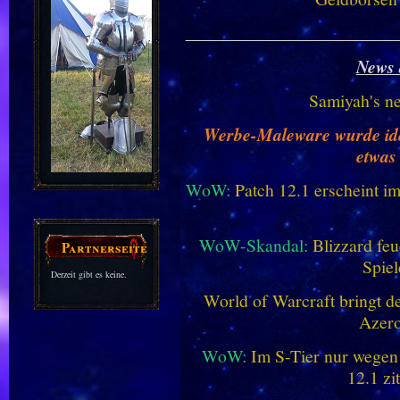
________________________
News 
Samiyah's n
Werbe-Maleware wurde ident
etwas
WoW:
Patch 12.1 erscheint im
WoW-Skandal:
Blizzard feu
Partnerseiten
Spiel
Derzeit gibt es keine.
World of Warcraft bringt de
Azero
WoW:
Im S-Tier nur wegen
12.1 zi