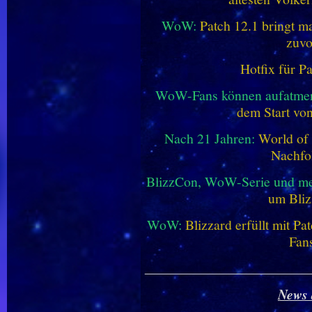
WoW:
Patch 12.1 bringt ma
zuvo
Hotfix für P
WoW-Fans können aufatme
dem Start vo
Nach 21 Jahren:
World of 
Nachfo
BlizzCon, WoW-Serie und me
um Bliz
WoW:
Blizzard erfüllt mit P
Fan
________________________
News 