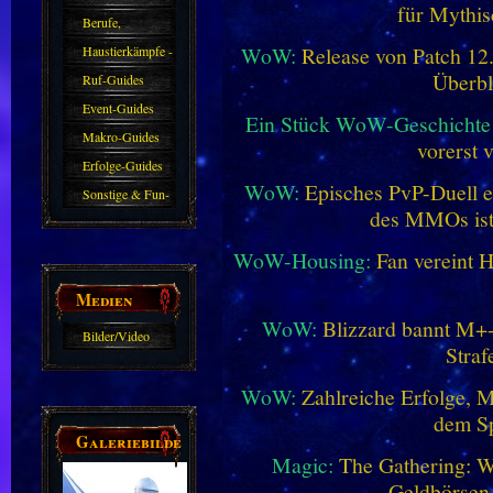
für Mythis
Berufe,
WoW:
Release von Patch 12.1
Farmkarten und
Haustierkämpfe -
Überbl
Haustiere
Guide
Ruf-Guides
Event-Guides
Ein Stück WoW-Geschichte 
Makro-Guides
vorerst 
Erfolge-Guides
WoW:
Episches PvP-Duell e
Sonstige & Fun-
des MMOs is
Guides
WoW-Housing:
Fan vereint 
Medien
WoW:
Blizzard bannt M+-
Bilder/Video
Straf
Galerie
WoW:
Zahlreiche Erfolge, 
dem Sp
Galeriebilder
Magic:
The Gathering: W
Geldbörsen