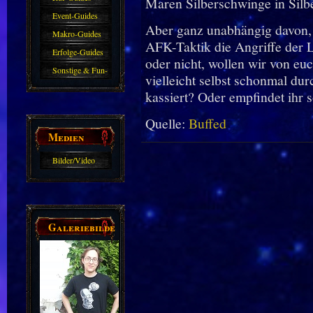
Maren Silberschwinge in Silb
Event-Guides
Aber ganz unabhängig davon,
Makro-Guides
AFK-Taktik die Angriffe der 
Erfolge-Guides
oder nicht, wollen wir von euc
Sonstige & Fun-
vielleicht selbst schonmal d
Guides
kassiert? Oder empfindet ihr 
Quelle:
Buffed
Medien
Bilder/Video
Galerie
Galeriebilder