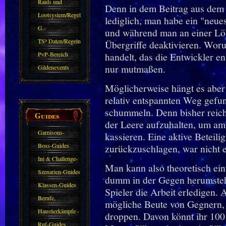
kommen.
Raids und
Denn in dem Beitrag aus dem 
Zubehör
Lootsystem/Regeln
lediglich, man habe ein "neues
G.-
und während man an einer Lös
Sparkasse/Goldleihen
TS³ Daten/Regeln
Übergriffe deaktivieren. Wor
PvP-Bereich
handelt, das die Entwickler e
nur mutmaßen.
Gildenevents
Möglicherweise hängt es aber
relativ entspannten Weg gefun
schummeln. Denn bisher reicht
Guides
der Leere aufzuhalten, um a
Garnisons-
kassieren. Eine aktive Betei
Guides
Boss-Guides
zurückzuschlagen, war nicht e
Ini & Challenge-
Man kann also theoretisch ein
Guides
Szenarien-Guides
dumm in der Gegen herumsteh
Klassen-Guides
Spieler die Arbeit erledigen. A
Berufe,
mögliche Beute von Gegnern, 
Farmkarten und
Haustierkämpfe -
droppen. Davon könnt ihr 100
Haustiere
Guide
Ruf-Guides