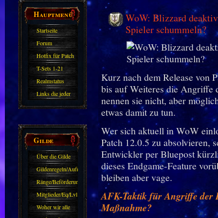
Hauptmenü
WoW: Blizzard deaktivie
Spieler schummeln?
Startseite
Forum
Hotfix für Patch
11.X
T-Sets 1-21
Kurz nach dem Release von P
Realmstatus
bis auf Weiteres die Angriffe
Links die jeder
nennen sie nicht, aber möglic
kennen sollte?!
etwas damit zu tun.
Oder nicht?
Wer sich aktuell in WoW einlo
Gilde
Patch 12.0.5 zu absolvieren, 
Entwickler per Bluepost kürz
Über die Gilde
dieses Endgame-Feature vorüb
(DAW)
Gildenregeln/Aufnahme
bleiben aber vage.
Ränge/Beförderungen
AFK-Taktik für Angriffe der 
Mitglieder/Eq/Lvl
Maßnahme?
Woher wir alle