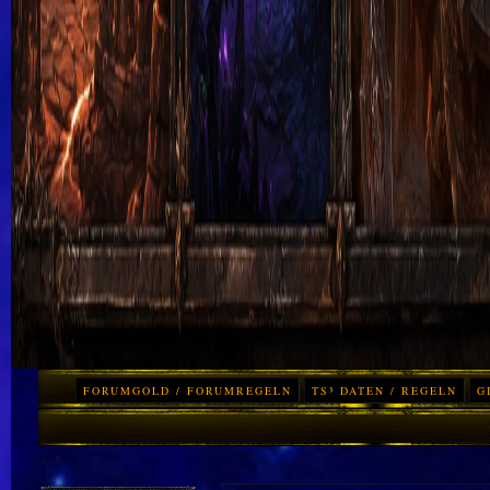
FORUMGOLD / FORUMREGELN
TS³ DATEN / REGELN
G