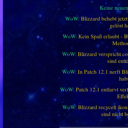
Keine neue
WoW:
Blizzard behebt jetz
gelöst h
WoW:
Kein Spaß erlaubt - Bl
Metho
WoW:
Blizzard verspricht co
sind entt
WoW:
In Patch 12.1 nerft B
hab
WoW:
Patch 12.1 entlarvt ve
Effe
WoW:
Blizzard recycelt iko
sind nicht b
________________________