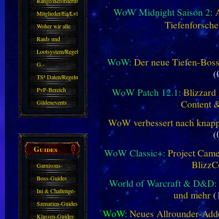
Ränge/Beförderungen
WoW Midnight Saison 2:
Mitglieder/Eq/Lvl
Tiefenforsche
Woher wir alle
kommen.
Raids und
Zubehör
Lootsystem/Regeln
WoW:
Der neue Tiefen-Bos
G.-
(
Sparkasse/Goldleihen
TS³ Daten/Regeln
WoW Patch 12.1:
Blizzard 
PvP-Bereich
Content 
Gildenevents
WoW verbessert nach knapp 
(
Guides
WoW Classic+:
Project Camel
BlizzC
Garnisons-
Guides
Boss-Guides
World of Warcraft & D&D:
Ini & Challenge-
und mehr
(
Guides
Szenarien-Guides
WoW:
Neues Allrounder-Addo
Klassen-Guides