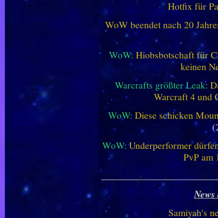
Hotfix für P
WoW beendet nach 20 Jahren 
WoW:
Hiobsbotschaft für C
keinen Ne
Warcrafts größter Leak:
D
Warcraft 4 und 
WoW:
Diese schicken Mount
(
WoW:
Underperformer dürfen
PvP am 1
________________________
News 
Samiyah's n