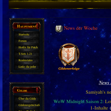
Hauptmenü
News der Woche
Startseite
Forum
Hotfix für Patch
11.X
T-Sets 1-21
Realmstatus
Links die jeder
kennen sollte?!
Oder nicht?
News 
Gilde
Samiyah's n
Über die Gilde
WoW Midnight Saison 2:
Lo
(DAW)
Gildenregeln/Aufnahme
1-Inhalte
(