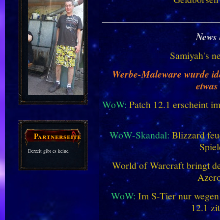
________________________
News 
Samiyah's n
Werbe-Maleware wurde ident
etwas
WoW:
Patch 12.1 erscheint im
WoW-Skandal:
Blizzard feu
Partnerseiten
Spiel
Derzeit gibt es keine.
World of Warcraft bringt de
Azero
WoW:
Im S-Tier nur wegen
12.1 zi