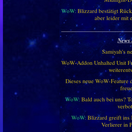
WoW:
Blizzard bestätigt Rü
aber leider mit
________________________
News 
Samiyah's n
WoW-Addon Unhalted Unit Fr
weiterent
Dieses neue WoW-Feature dü
freu
WoW:
Bald auch bei uns? 
verbo
WoW:
Blizzard greift in
Verlierer in 