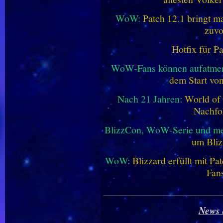
WoW:
Patch 12.1 bringt ma
zuvo
Hotfix für P
WoW-Fans können aufatme
dem Start vo
Nach 21 Jahren:
World of 
Nachfo
BlizzCon, WoW-Serie und me
um Bliz
WoW:
Blizzard erfüllt mit P
Fan
________________________
News 