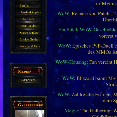
für Mythis
Berufe,
WoW:
Release von Patch 12.1
Farmkarten und
Haustierkämpfe -
Überbl
Haustiere
Guide
Ruf-Guides
Event-Guides
Ein Stück WoW-Geschichte 
Makro-Guides
vorerst 
Erfolge-Guides
WoW:
Episches PvP-Duell e
Sonstige & Fun-
des MMOs is
Guides
WoW-Housing:
Fan vereint 
Medien
WoW:
Blizzard bannt M+-
Bilder/Video
Straf
Galerie
WoW:
Zahlreiche Erfolge, 
dem Sp
Galeriebilder
Magic:
The Gathering: W
Geldbörsen