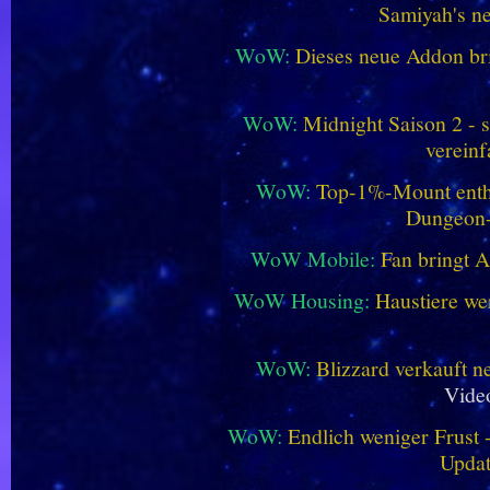
Samiyah's n
WoW:
Dieses neue Addon bri
WoW:
Midnight Saison 2 -
vereinf
WoW:
Top-1%-Mount enthüll
Dungeon
WoW Mobile:
Fan bringt 
WoW Housing:
Haustiere we
WoW:
Blizzard verkauft 
Vide
WoW:
Endlich weniger Frust -
Updat