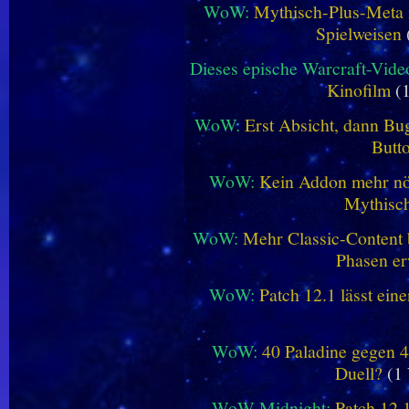
WoW:
Mythisch-Plus-Meta in
Spielweisen
Dieses epische Warcraft-Vide
Kinofilm
(1
WoW:
Erst Absicht, dann Bug
Butt
WoW:
Kein Addon mehr nöt
Mythisch
WoW:
Mehr Classic-Content 
Phasen er
WoW:
Patch 12.1 lässt ein
WoW:
40 Paladine gegen 4
Duell?
(1 
WoW Midnight:
Patch 12.