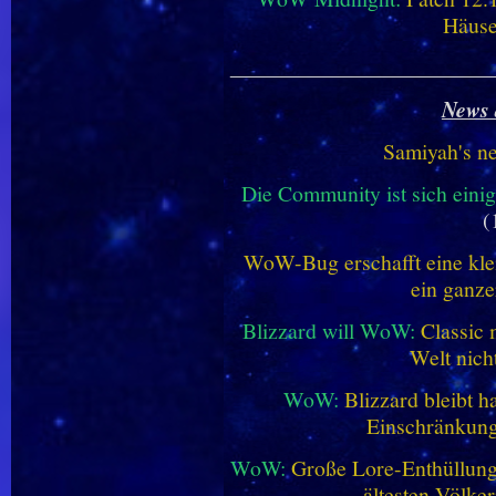
Häus
________________________
News 
Samiyah's n
Die Community ist sich einig
(
WoW-Bug erschafft eine klei
ein ganze
Blizzard will WoW:
Classic 
Welt nich
WoW:
Blizzard bleibt h
Einschränkung
WoW:
Große Lore-Enthüllung 
ältesten Völke