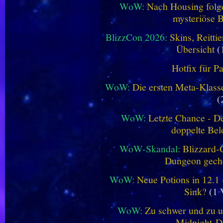
WoW:
Nach Housing folge
mysteriöse B
BlizzCon 2026:
Skins, Reitt
Übersicht
(
Hotfix für P
WoW:
Die ersten Meta-Klasse
(
WoW:
Letzte Chance - D
doppelte Be
WoW-Skandal:
Blizzard-
Dungeon geche
WoW:
Neue Potions in 12.1
Sink?
(1 
WoW:
Zu schwer und zu un
Midnight-