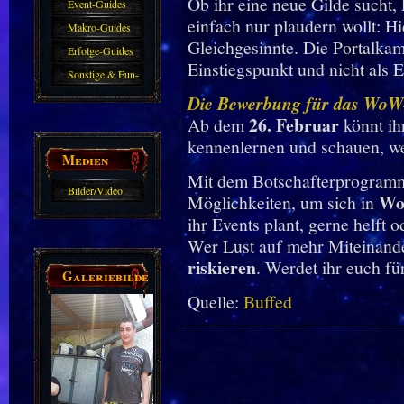
Ob ihr eine neue Gilde sucht,
Event-Guides
einfach nur plaudern wollt: H
Makro-Guides
Gleichgesinnte. Die Portalkam
Erfolge-Guides
Einstiegspunkt und nicht als 
Sonstige & Fun-
Guides
Die Bewerbung für das WoW-B
26. Februar
Ab dem
könnt ih
kennenlernen und schauen, 
Medien
Mit dem Botschafterprogramm 
Bilder/Video
Wo
Möglichkeiten, um sich in
Galerie
ihr Events plant, gerne helft 
Wer Lust auf mehr Miteinander 
riskieren
. Werdet ihr euch f
Galeriebilder
Quelle:
Buffed