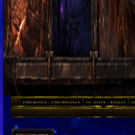
FORUMGOLD / FORUMREGELN
TS³ DATEN / REGELN
G