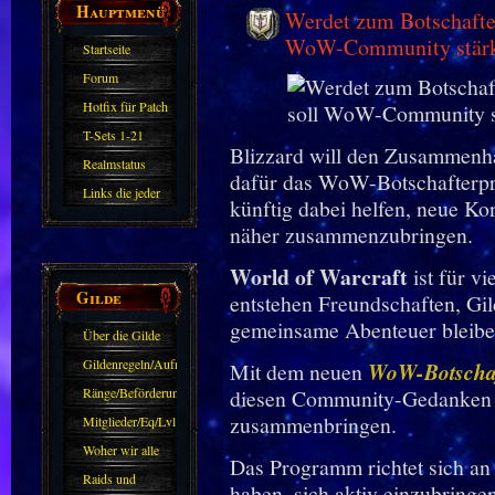
Hauptmenü
Werdet zum Botschafte
WoW-Community stär
Startseite
Forum
Hotfix für Patch
11.X
T-Sets 1-21
Blizzard will den Zusammenhal
Realmstatus
dafür das WoW-Botschafterpro
Links die jeder
künftig dabei helfen, neue K
kennen sollte?!
näher zusammenzubringen.
Oder nicht?
World of Warcraft
ist für v
Gilde
entstehen Freundschaften, G
gemeinsame Abenteuer bleiben 
Über die Gilde
(DAW)
Gildenregeln/Aufnahme
Mit dem neuen
WoW-Botscha
Ränge/Beförderungen
diesen Community-Gedanken we
zusammenbringen.
Mitglieder/Eq/Lvl
Woher wir alle
Das Programm richtet sich an
kommen.
Raids und
haben, sich aktiv einzubringe