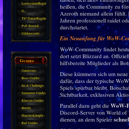
Zubehör
Lootsystem/Regeln
heißen, die Community zu förd
G.-
Azeroth niemand allein fühlt. D
Sparkasse/Goldleihen
TS³ Daten/Regeln
Jahren professionell raidet ode
PvP-Bereich
durchstartet.
Gildenevents
Ein Neuanfang für WoW-Co
WoW-Community findet heute
dort setzt Blizzard an. Offizi
Guides
hilfsbereite Mitglieder als Bo
Garnisons-
Diese kümmern sich um neue S
Guides
Boss-Guides
dafür, dass der typische Wo
Ini & Challenge-
Spiels spürbar bleibt. Botsch
Guides
Szenarien-Guides
Sichtbarkeit, exklusiven Akti
Klassen-Guides
WoW-P
Parallel dazu geht die
Berufe,
Discord-Server von World of W
Farmkarten und
Haustierkämpfe -
schnel
dienen, an dem Spieler
Haustiere
Guide
Ruf-Guides