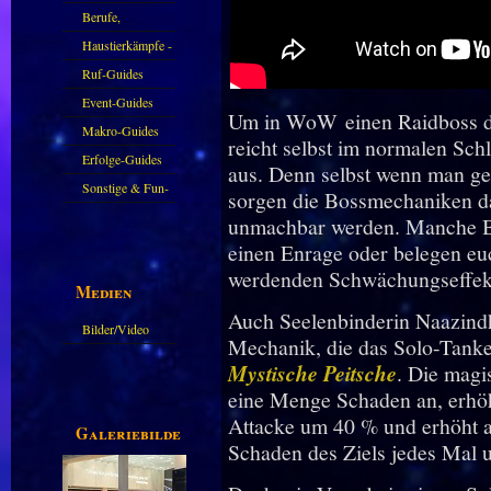
Berufe,
Farmkarten und
Haustierkämpfe -
Haustiere
Guide
Ruf-Guides
Event-Guides
Um in WoW einen Raidboss des
Makro-Guides
reicht selbst im normalen Sc
Erfolge-Guides
aus. Denn selbst wenn man ge
Sonstige & Fun-
sorgen die Bossmechaniken da
Guides
unmachbar werden. Manche Bo
einen Enrage oder belegen euc
werdenden Schwächungseffek
Medien
Auch Seelenbinderin Naazind
Bilder/Video
Mechanik, die das Solo-Tank
Galerie
Mystische Peitsche
. Die magi
eine Menge Schaden an, erhöh
Attacke um 40 % und erhöht a
Galeriebilder
Schaden des Ziels jedes Mal 