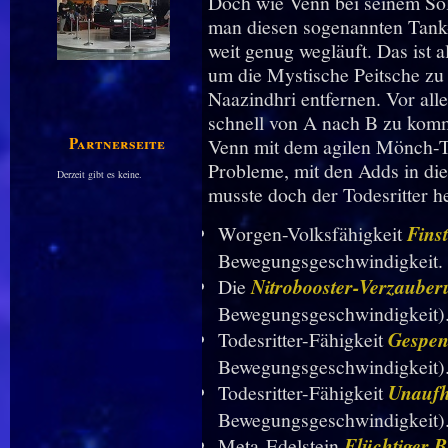
Doch wie Venn bei seinem Solo-
man diesen sogenannten Tank
weit genug wegläuft. Das ist al
um die Mystische Peitsche z
Naazindhri entfernen. Vor alle
schnell von A nach B zu komm
Partnerseiten
Venn mit dem agilen Mönch-Ta
Probleme, mit den Adds in d
Derzeit gibt es keine.
musste doch der Todesritter he
Worgen-Volksfähigkeit
Fins
Bewegungsgeschwindigkeit.
Die
Nitrobooster-Verzauber
Bewegungsgeschwindigkeit)
Todesritter-Fähigkeit
Gespen
Bewegungsgeschwindigkeit)
Todesritter-Fähigkeit
Unaufh
Bewegungsgeschwindigkeit)
Meta-Edelstein
Flüchtiger B