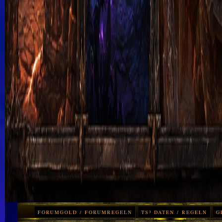
FORUMGOLD / FORUMREGELN
TS³ DATEN / REGELN
G