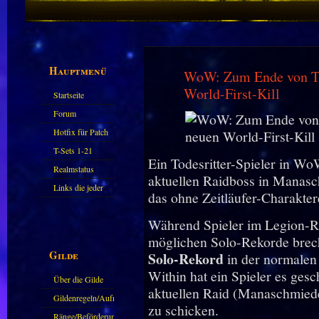
Hauptmenü
WoW: Zum Ende von The
World-First-Kill
Startseite
Forum
Hotfix für Patch
11.X
T-Sets 1-21
Ein Todesritter-Spieler in Wo
Realmstatus
aktuellen Raidboss in Manas
Links die jeder
das ohne Zeitläufer-Charakter
kennen sollte?!
Während Spieler im Legion-R
Oder nicht?
möglichen Solo-Rekorde brech
Gilde
Solo-Rekord
in der normalen
Within hat ein Spieler es ges
Über die Gilde
aktuellen Raid (Manaschmiede
(DAW)
Gildenregeln/Aufnahme
zu schicken.
Ränge/Beförderungen