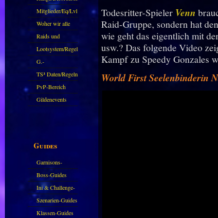
Todesritter-Spieler
Venn
brauc
Mitglieder/Eq/Lvl
Raid-Gruppe, sondern hat den
Woher wir alle
wie geht das eigentlich mit 
kommen.
Raids und
usw.? Das folgende Video zeig
Zubehör
Lootsystem/Regeln
Kampf zu Speedy Gonzales w
G.-
Sparkasse/Goldleihen
TS³ Daten/Regeln
World First Seelenbinderin 
PvP-Bereich
Gildenevents
Guides
Garnisons-
Guides
Boss-Guides
Ini & Challenge-
Guides
Szenarien-Guides
Klassen-Guides