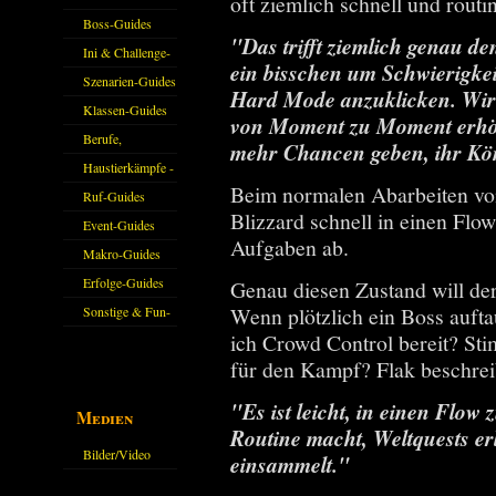
oft ziemlich schnell und routin
Guides
Boss-Guides
"Das trifft ziemlich genau de
Ini & Challenge-
ein bisschen um Schwierigkei
Guides
Szenarien-Guides
Hard Mode anzuklicken. Wir
Klassen-Guides
von Moment zu Moment erhöh
Berufe,
mehr Chancen geben, ihr Kö
Farmkarten und
Haustierkämpfe -
Beim normalen Abarbeiten von 
Haustiere
Guide
Ruf-Guides
Blizzard schnell in einen Flow
Event-Guides
Aufgaben ab.
Makro-Guides
Erfolge-Guides
Genau diesen Zustand will d
Wenn plötzlich ein Boss aufta
Sonstige & Fun-
ich Crowd Control bereit? St
Guides
für den Kampf? Flak beschreib
"Es ist leicht, in einen Flo
Medien
Routine macht, Weltquests er
Bilder/Video
einsammelt."
Galerie