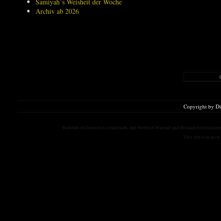
Samiyah`s Weisheit der Woche
Archiv ab 2026
Copyright by D
Warlords of Draenor is a trademark, and World of Warcraft and Blizzard Entertainment
This site is in no 