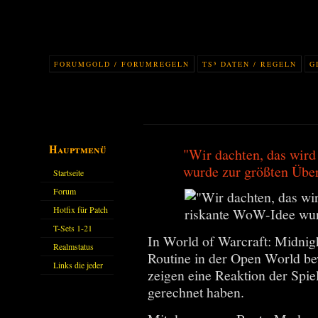
FORUMGOLD / FORUMREGELN
TS³ DATEN / REGELN
G
Hauptmenü
"Wir dachten, das wird
wurde zur größten Übe
Startseite
Forum
Hotfix für Patch
11.X
T-Sets 1-21
In World of Warcraft: Midnigh
Realmstatus
Routine in der Open World bew
Links die jeder
zeigen eine Reaktion der Spiel
kennen sollte?!
gerechnet haben.
Oder nicht?