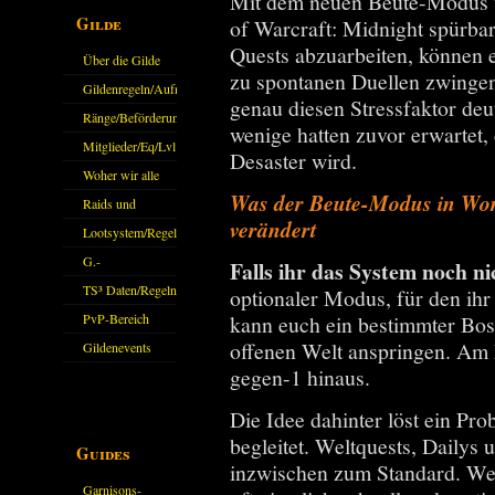
Mit dem neuen Beute-Modus w
Gilde
of Warcraft: Midnight spürbar
Quests abzuarbeiten, können 
Über die Gilde
zu spontanen Duellen zwingen
(DAW)
Gildenregeln/Aufnahme
genau diesen Stressfaktor deut
Ränge/Beförderungen
wenige hatten zuvor erwartet,
Mitglieder/Eq/Lvl
Desaster wird.
Woher wir alle
Was der Beute-Modus in Wor
kommen.
Raids und
verändert
Zubehör
Lootsystem/Regeln
G.-
Falls ihr das System noch ni
Sparkasse/Goldleihen
TS³ Daten/Regeln
optionaler Modus, für den ihr e
PvP-Bereich
kann euch ein bestimmter Boss,
offenen Welt anspringen. Am E
Gildenevents
gegen-1 hinaus.
Die Idee dahinter löst ein Pr
begleitet. Weltquests, Dailys
Guides
inzwischen zum Standard. Wer 
Garnisons-