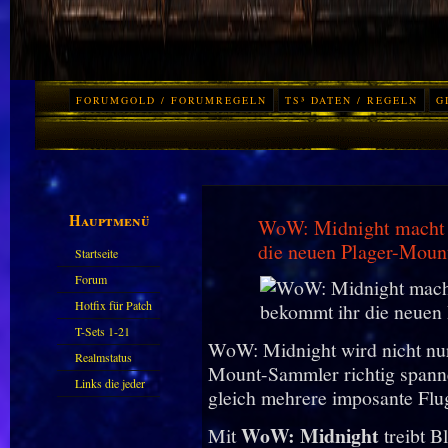
FORUMGOLD / FORUMREGELN
TS³ DATEN / REGELN
G
Hauptmenü
WoW: Midnight macht 
die neuen Plager-Moun
Startseite
Forum
Hotfix für Patch
11.X
T-Sets 1-21
WoW: Midnight wird nicht nur 
Realmstatus
Mount-Sammler richtig spann
Links die jeder
gleich mehrere imposante Flu
kennen sollte?!
WoW: Midnight
Mit
treibt B
Oder nicht?