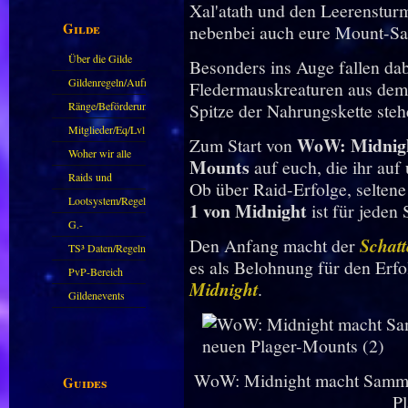
Xal'atath und den Leerensturm
Gilde
nebenbei auch eure Mount-S
Über die Gilde
Besonders ins Auge fallen da
(DAW)
Gildenregeln/Aufnahme
Fledermauskreaturen aus dem 
Ränge/Beförderungen
Spitze der Nahrungskette steh
Mitglieder/Eq/Lvl
WoW
: Midnig
Zum Start von
Woher wir alle
Mounts
auf euch, die ihr auf
kommen.
Raids und
Ob über Raid-Erfolge, seltene
Zubehör
Lootsystem/Regeln
1 von Midnight
ist für jeden
G.-
Den Anfang macht der
Schatt
Sparkasse/Goldleihen
TS³ Daten/Regeln
es als Belohnung für den Erf
PvP-Bereich
Midnight
.
Gildenevents
WoW: Midnight macht Sammle
Guides
P