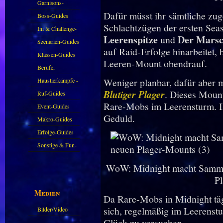
Garnisons-
Dafür müsst ihr sämtliche zug
Guides
Boss-Guides
Schlachtzügen der ersten Sea
Ini & Challenge-
Leerenspitze
Der Marsc
und
Guides
Szenarien-Guides
auf Raid-Erfolge hinarbeitet,
Klassen-Guides
Leeren-Mount obendrauf.
Berufe,
Farmkarten und
Weniger planbar, dafür aber m
Haustierkämpfe -
Blutiger Plager
. Dieses Mount
Haustiere
Guide
Ruf-Guides
Rare-Mobs im Leerensturm. Ih
Event-Guides
Geduld.
Makro-Guides
Erfolge-Guides
Sonstige & Fun-
Guides
WoW: Midnight macht Sammle
P
Medien
Da Rare-Mobs in Midnight täg
sich, regelmäßig im Leerenst
Bilder/Video
Glück zu versuchen.
Galerie