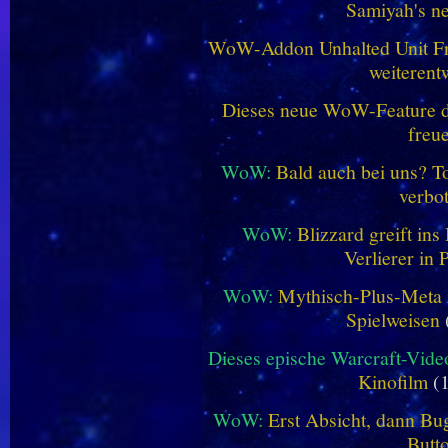
Samiyah's n
WoW-Addon Unhalted Unit Fr
weiterent
Dieses neue WoW-Feature dü
freu
WoW:
Bald auch bei uns? 
verbo
WoW:
Blizzard greift in
Verlierer in 
WoW:
Mythisch-Plus-Meta in
Spielweisen
Dieses epische Warcraft-Vide
Kinofilm
(1
WoW:
Erst Absicht, dann Bug
Butt