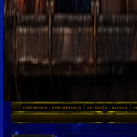
FORUMGOLD / FORUMREGELN
TS³ DATEN / REGELN
G