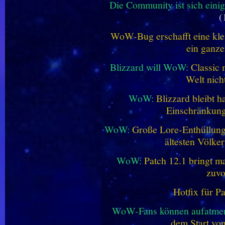
Die Community ist sich einig
(
WoW-Bug erschafft eine klei
ein ganze
Blizzard will WoW:
Classic 
Welt nich
WoW:
Blizzard bleibt h
Einschränkung
WoW:
Große Lore-Enthüllung 
ältesten Völke
WoW:
Patch 12.1 bringt ma
zuvo
Hotfix für P
WoW-Fans können aufatme
dem Start vo