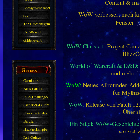
Content & me
Zubehör
Lootsystem/Regeln
WoW verbessert nach kna
G.-
Fenster
(
Sparkasse/Goldleihen
TS³ Daten/Regeln
PvP-Bereich
Gildenevents
WoW Classic+:
Project Camel
BlizzC
World of Warcraft & D&D:
Guides
und mehr
(
Garnisons-
WoW:
Neues Allrounder-Addo
Guides
Boss-Guides
für Mythis
Ini & Challenge-
WoW:
Release von Patch 12.1
Guides
Szenarien-Guides
Überbl
Klassen-Guides
Berufe,
Ein Stück WoW-Geschichte 
Farmkarten und
Haustierkämpfe -
vorerst 
Haustiere
Guide
Ruf-Guides