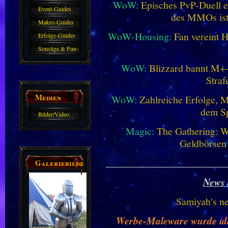
WoW:
Episches PvP-Duell e
Event-Guides
des MMOs is
Makro-Guides
WoW-Housing:
Fan vereint 
Erfolge-Guides
Sonstige & Fun-
Guides
WoW:
Blizzard bannt M+-
Straf
Medien
WoW:
Zahlreiche Erfolge, 
dem Sp
Bilder/Video
Galerie
Magic:
The Gathering: W
Geldbörsen
________________________
Galeriebilder
News 
Samiyah's n
Werbe-Maleware wurde ident