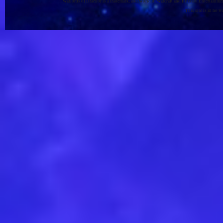
Warlords of Draenor is a trademark, and World of Warcraft and Blizzard Entertainment
This site is in no 