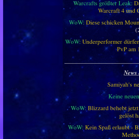
Warcrafts größter Leak:
D
Warcraft 4 und 
WoW:
Diese schicken Mount
(
WoW:
Underperformer dürfen
PvP am 1
________________________
News 
Samiyah's n
Keine neue
WoW:
Blizzard behebt jetz
gelöst h
WoW:
Kein Spaß erlaubt - Bl
Metho