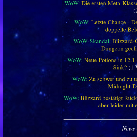
WoW:
Die ersten Meta-Klasse
(
WoW:
Letzte Chance - D
doppelte Be
WoW-Skandal:
Blizzard-
Dungeon geche
WoW:
Neue Potions in 12.1
Sink?
(1 
WoW:
Zu schwer und zu un
Midnight-
WoW:
Blizzard bestätigt Rü
aber leider mit
________________________
News 