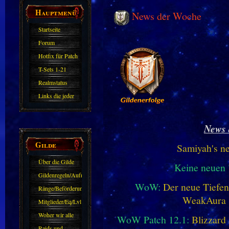
Hauptmenü
News der Woche
Startseite
Forum
Hotfix für Patch
11.X
T-Sets 1-21
Realmstatus
Links die jeder
kennen sollte?!
Oder nicht?
News 
Gilde
Samiyah's n
Über die Gilde
Keine neuen
(DAW)
Gildenregeln/Aufnahme
WoW:
Der neue Tiefe
Ränge/Beförderungen
WeakAura
Mitglieder/Eq/Lvl
Woher wir alle
WoW Patch 12.1:
Blizzard 
kommen.
Raids und