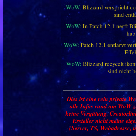
WoW:
Blizzard verspricht co
sind entt
WoW:
In Patch 12.1 nerft B
hab
WoW:
Patch 12.1 entlarvt ve
Effe
WoW:
Blizzard recycelt iko
sind nicht b
________________________
Dies ist eine rein private We
alle Infos rund um WoW zu
keine Vergütung. Creatorlin
Ersteller nicht meine ei
(Server, TS, Webadresse, u