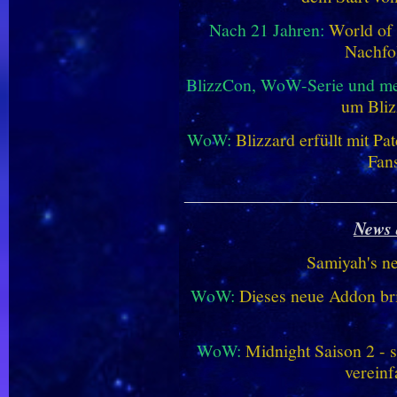
Nach 21 Jahren:
World of 
Nachfo
BlizzCon, WoW-Serie und me
um Bliz
WoW:
Blizzard erfüllt mit P
Fan
________________________
News 
Samiyah's n
WoW:
Dieses neue Addon bri
WoW:
Midnight Saison 2 -
vereinf