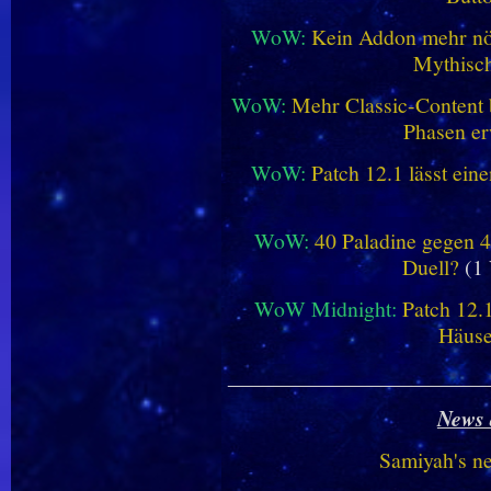
WoW:
Kein Addon mehr nöt
Mythisch
WoW:
Mehr Classic-Content 
Phasen er
WoW:
Patch 12.1 lässt ein
WoW:
40 Paladine gegen 4
Duell?
(1 
WoW Midnight:
Patch 12.
Häus
________________________
News 
Samiyah's n