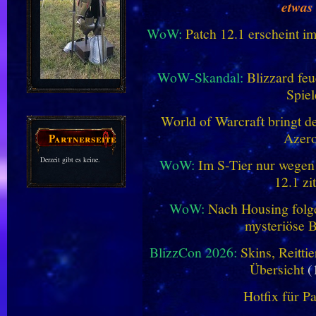
etwas
WoW:
Patch 12.1 erscheint im
WoW-Skandal:
Blizzard feu
Spiel
World of Warcraft bringt de
Azero
Partnerseiten
Derzeit gibt es keine.
WoW:
Im S-Tier nur wegen
12.1 zi
WoW:
Nach Housing folge
mysteriöse B
BlizzCon 2026:
Skins, Reitt
Übersicht
(
Hotfix für P