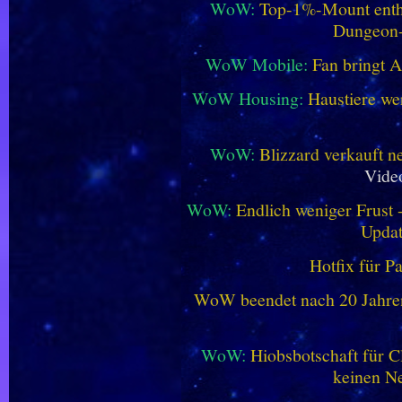
WoW:
Top-1%-Mount enthüll
Dungeon
WoW Mobile:
Fan bringt 
WoW Housing:
Haustiere we
WoW:
Blizzard verkauft 
Vide
WoW:
Endlich weniger Frust -
Updat
Hotfix für P
WoW beendet nach 20 Jahren 
WoW:
Hiobsbotschaft für C
keinen Ne