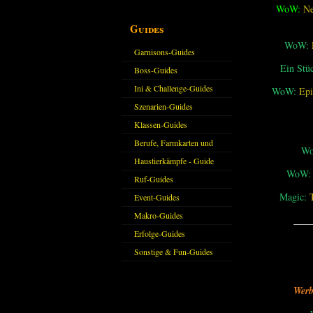
WoW:
Ne
Guides
WoW:
Garnisons-Guides
Ein Stü
Boss-Guides
Ini & Challenge-Guides
WoW:
Epi
Szenarien-Guides
Klassen-Guides
Berufe, Farmkarten und
W
Haustiere
Haustierkämpfe - Guide
WoW:
Ruf-Guides
Magic:
Event-Guides
Makro-Guides
___
Erfolge-Guides
Sonstige & Fun-Guides
Werb