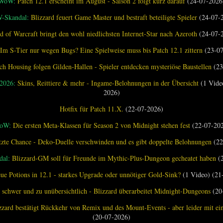
WoW:
Patch 12.1 erscheint im August - Saison 2 folgt kurz darauf
(24-07-2026
-Skandal:
Blizzard feuert Game Master und bestraft beteiligte Spieler
(24-07-
d of Warcraft bringt den wohl niedlichsten Internet-Star nach Azeroth
(24-07-
Im S-Tier nur wegen Bugs? Eine Spielweise muss bis Patch 12.1 zittern
(23-07
ch Housing folgen Gilden-Hallen - Spieler entdecken mysteriöse Baustellen
(23
 2026:
Skins, Reittiere & mehr - Ingame-Belohnungen in der Übersicht
(1 Vide
2026)
Hotfix für Patch 11.X.
(22-07-2026)
oW:
Die ersten Meta-Klassen für Season 2 von Midnight stehen fest
(22-07-20
tzte Chance - Deko-Duelle verschwinden und es gibt doppelte Belohnungen
(22
al:
Blizzard-GM soll für Freunde im Mythic-Plus-Dungeon gecheatet haben
(2
ue Potions in 12.1 - starkes Upgrade oder unnötiger Gold-Sink?
(1 Video) (21
 schwer und zu unübersichtlich - Blizzard überarbeitet Midnight-Dungeons
(20
zzard bestätigt Rückkehr von Remix und des Mount-Events - aber leider mit e
(20-07-2026)