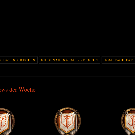
³ DATEN / REGELN
GILDENAUFNAHME / -REGELN
HOMEPAGE FAR
ews der Woche