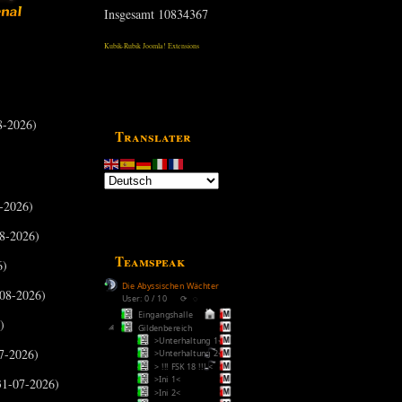
Insgesamt
10834367
Kubik-Rubik Joomla! Extensions
8-2026)
Translater
-2026)
8-2026)
Teamspeak
6)
Die Abyssischen Wächter
08-2026)
User: 0 / 10
⟳
◌
Eingangshalle
)
Gildenbereich
>Unterhaltung 1<
7-2026)
>Unterhaltung 2<
> !!! FSK 18 !!! <
>Ini 1<
31-07-2026)
>Ini 2<