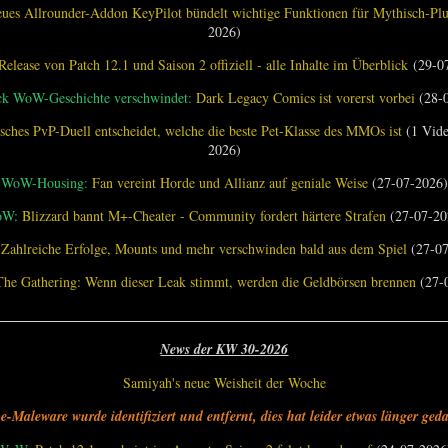
ues Allrounder-Addon KeyPilot bündelt wichtige Funktionen für Mythisch-Pl
2026)
Release von Patch 12.1 und Saison 2 offiziell - alle Inhalte im Überblick
(29-0
ck WoW-Geschichte verschwindet:
Dark Legacy Comics ist vorerst vorbei
(28-
sches PvP-Duell entscheidet, welche die beste Pet-Klasse des MMOs ist
(1 Vide
2026)
WoW-Housing:
Fan vereint Horde und Allianz auf geniale Weise
(27-07-2026)
oW:
Blizzard bannt M+-Cheater - Community fordert härtere Strafen
(27-07-20
Zahlreiche Erfolge, Mounts und mehr verschwinden bald aus dem Spiel
(27-07
The Gathering: Wenn dieser Leak stimmt, werden die Geldbörsen brennen
(27-
________________________________________________________________
News der KW 30-2026
Samiyah's neue Weisheit der Woche
e-Maleware wurde identifiziert und entfernt, dies hat leider etwas länger geda