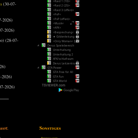
>Raid 1 (10)<
us
(30-07-
>Raid 2 (25)<
>Raid 3 (offen)<
>PvP<
7-2026)
>PvP (offen)<
>Musik<
>AFK<
07-2026)
>Besprechung<
★ Gildenleitung ★
o) (28-07-
>Only Woman< Ƹ̵̡Ӝ̵̨̄Ʒ
Derus Spielebereich
Unterhaltung
Unterhaltung 2
AFK/schlafraum
Derus Leitzentrum
26)
GTA Power
GTA Free for All
-2026)
GTA Fun
GTA World
07-2026)
_____
Sonstiges
uert.