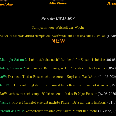
News der KW 31-2026
Samiyah's neue Weisheit der Woche
Neuer "Camelot"-Build dämpft die Vorfreude auf Classic+ zur BlizzCon
(07-0
idnight Saison 2:
Lohnt sich das noch? Itemlevel für Saison-1-Inhalte
(06-08
dnight Saison 2:
Alle neuen Belohnungen der Reise des Tiefenforschers
(06-0
WoW:
Der neue Tiefen-Boss macht aus eurem Kopf eine WeakAura
(04-08-202
ch 12.1:
Blizzard zeigt den Pre-Season-Plan - Itemlevel, Content & mehr
(04-
WoW verbessert nach knapp 20 Jahren endlich das Erfolge-Fenster
(04-08-2026
assic+:
Project Camelot erreicht nächste Phase - Beta auf der BlizzCon?
(31-0
Warcraft & D&D:
Vorbesteller erhalten exklusives Mount und mehr
(1 Video) (