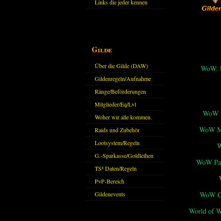
Links die jeder kennen
sollte?! Oder nicht?
Gilde
Über die Gilde (DAW)
WoW:
Gildenregeln/Aufnahme
Ränge/Beförderungen
Mitglieder/Eq/Lvl
WoW M
Woher wir alle kommen.
WoW Mi
Raids und Zubehör
Lootsystem/Regeln
G.-Sparkasse/Goldleihen
WoW Pat
TS³ Daten/Regeln
PvP-Bereich
WoW Cl
Gildenevents
World of 