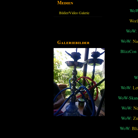
Medien
WoW
Bilder/Video Galerie
Worl
WoW:
WoW:
Na
Galeriebilder
BlizzCon
W
WoW:
Le
WoW-Skand
WoW:
Ne
WoW:
Zu
WoW:
Bli