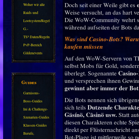
e
Doch seit einer Weile gibt es
Woher wir alle
Weise versucht, an das hart v
kommen.
Raids und
Die WoW-Community wehrt sic
Zubehör
Lootsystem/Regeln
während aufseiten der Bots d
G.-
Sparkasse/Goldleihen
TS³ Daten/Regeln
Was sind Casino-Bots? Warum
PvP-Bereich
kaufen müssen
Gildenevents
Auf den WoW-Servern von TBC
selbst Mobs für Gold, sondern
Casino-
überlegt. Sogenannte
und versprechen ihnen Gewin
Guides
gewinnt aber immer der Bot
Garnisons-
Die Bots nennen sich übrigens
Guides
Boss-Guides
Dutzende Charakte
sich teils
Ini & Challenge-
Gäsínö, Câsinö usw.
Statt aut
Guides
Szenarien-Guides
diesen Charakteren echte Spie
Klassen-Guides
direkt per Flüsternachricht a
Berufe,
Bot-Plage ist mittlerweile so