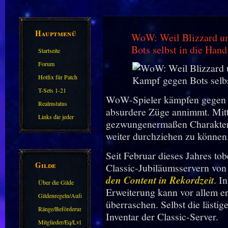
Hauptmenü
WoW: Weil Blizzard un
Bots selbst in die Hand
Startseite
Forum
Hotfix für Patch
11.X
T-Sets 1-21
WoW-Spieler kämpfen gegen e
Realmstatus
absurdere Züge annimmt. Mitt
Links die jeder
gezwungenermaßen Charakter
kennen sollte?!
weiter durchziehen zu können
Oder nicht?
Seit Februar dieses Jahres t
Gilde
Classic-Jubiläumsservern vo
den Content in Rekordzeit
. I
Über die Gilde
Erweiterung kann vor allem er
(DAW)
Gildenregeln/Aufnahme
überraschen. Selbst die lästi
Ränge/Beförderungen
Inventar der Classic-Server.
Mitglieder/Eq/Lvl