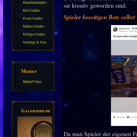
Farmkarten und
Haustierkämpfe -
sie kreativ geworden sind.
Haustiere
Guide
Ruf-Guides
Spieler beseitigen Bots selbst
Event-Guides
Makro-Guides
Erfolge-Guides
Sonstige & Fun-
Guides
Medien
Bilder/Video
Galerie
Galeriebilder
Da man Spieler der eigenen Fr