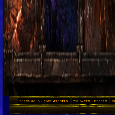
FORUMGOLD / FORUMREGELN
TS³ DATEN / REGELN
G