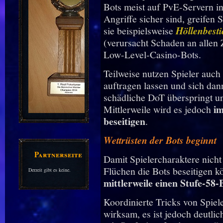
Bots meist auf PvE-Servern in
Angriffe sicher sind, greifen
sie beispielsweise
Höllenbest
(verursacht Schaden an allen Z
Low-Level-Casino-Bots.
Teilweise nutzen Spieler auch 
auftragen lassen und sich dann
schädliche DoT überspringt un
im
Mittlerweile wird es jedoch
beseitigen
.
Wettrüsten der Bots beginnt
Partnerseiten
Damit Spielercharaktere nicht
Flüchen die Bots beseitigen 
Derzeit gibt es keine.
mittlerweile einen Stufe-58-
Koordinierte Tricks von Spie
wirksam, es ist jedoch deutli