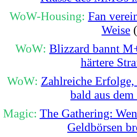
WoW-Housing:
Fan verei
Weise
(
WoW:
Blizzard bannt M
härtere Str
WoW:
Zahlreiche Erfolge
bald aus dem 
Magic:
The Gathering: Wen
Geldbörsen b