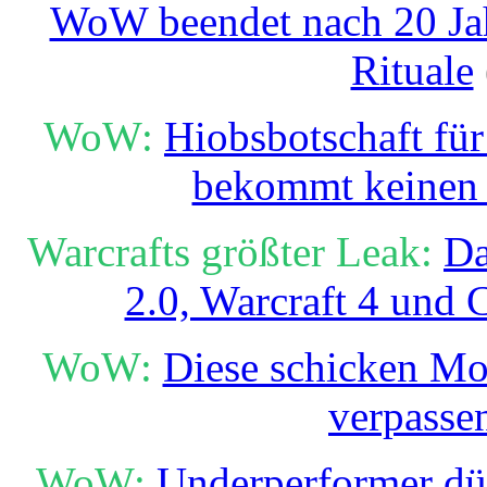
WoW beendet nach 20 Jahr
Rituale
WoW:
Hiobsbotschaft für
bekommt keinen 
Warcrafts größter Leak:
Da
2.0, Warcraft 4 und 
WoW:
Diese schicken Mou
verpasse
WoW:
Underperformer dür