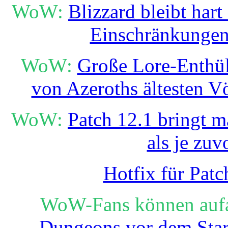
WoW:
Blizzard bleibt hart
Einschränkungen
WoW:
Große Lore-Enthüll
von Azeroths ältesten V
WoW:
Patch 12.1 bringt m
als je zuv
Hotfix für Patc
WoW-Fans können auf
Dungeons vor dem Star