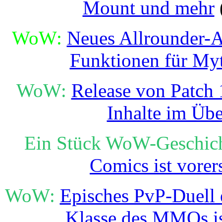
Mount und mehr
WoW:
Neues Allrounder-A
Funktionen für Myt
WoW:
Release von Patch 1
Inhalte im Übe
Ein Stück WoW-Geschich
Comics ist vorer
WoW:
Episches PvP-Duell e
Klasse des MMOs i