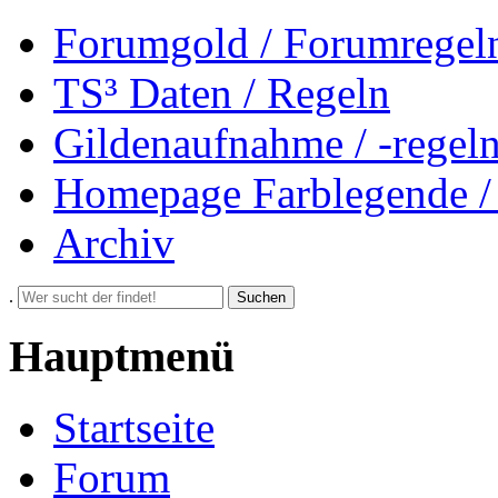
Forumgold / Forumregel
TS³ Daten / Regeln
Gildenaufnahme / -regel
Homepage Farblegende /
Archiv
.
Suchen
Hauptmenü
Startseite
Forum