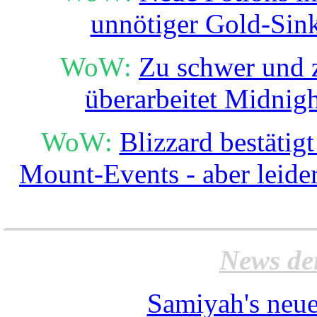
unnötiger Gold-Sin
WoW:
Zu schwer und z
überarbeitet Midni
WoW:
Blizzard bestäti
Mount-Events - aber leide
______________________
News de
Samiyah's neue