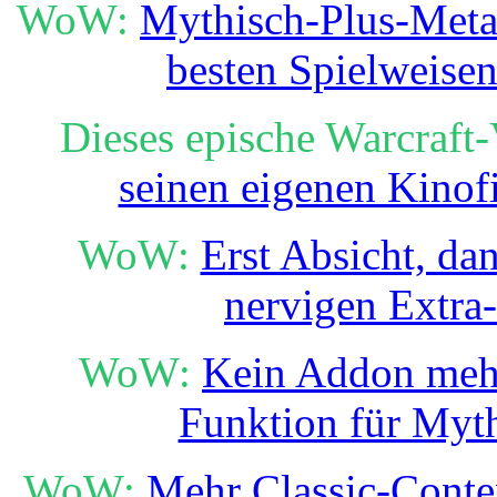
WoW:
Mythisch-Plus-Meta i
besten Spielweise
Dieses epische Warcraft-
seinen eigenen Kinof
WoW:
Erst Absicht, da
nervigen Extra
WoW:
Kein Addon mehr 
Funktion für Myth
WoW:
Mehr Classic-Conte