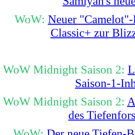
Samiyah's neue
WoW:
Neuer "Camelot"-B
Classic+ zur Bli
WoW Midnight Saison 2:
L
Saison-1-Inh
WoW Midnight Saison 2:
A
des Tiefenfor
WoW:
Der neue Tiefen-B