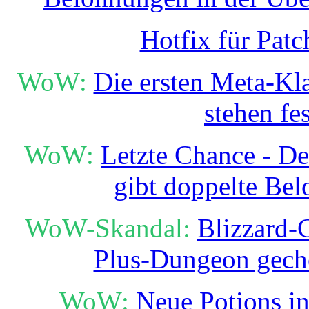
Hotfix für Patc
WoW:
Die ersten Meta-Kl
stehen fes
WoW:
Letzte Chance - D
gibt doppelte Be
WoW-Skandal:
Blizzard-
Plus-Dungeon gech
WoW:
Neue Potions in