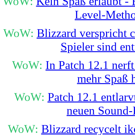
WoW:
Kein Spaß erlaubt - B
Level-Meth
WoW:
Blizzard verspricht 
Spieler sind en
WoW:
In Patch 12.1 nerft
mehr Spaß 
WoW:
Patch 12.1 entlarv
neuen Sound-
WoW:
Blizzard recycelt i