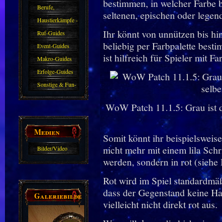
bestimmen, in welcher Farbe b
Berufe,
seltenen, epischen oder legen
Farmkarten und
Haustierkämpfe -
Ihr könnt von unnützen bis hi
Haustiere
Guide
Ruf-Guides
beliebig per Farbpalette besti
Event-Guides
ist hilfreich für Spieler mit 
Makro-Guides
Erfolge-Guides
Sonstige & Fun-
Guides
WoW Patch 11.1.5: Grau ist d
Medien
Somit könnt ihr beispielswei
nicht mehr mit einem lila Schr
Bilder/Video
werden, sondern in rot (siehe 
Galerie
Rot wird im Spiel standardmäß
dass der Gegenstand keine Hal
Galeriebilder
vielleicht nicht direkt rot aus.