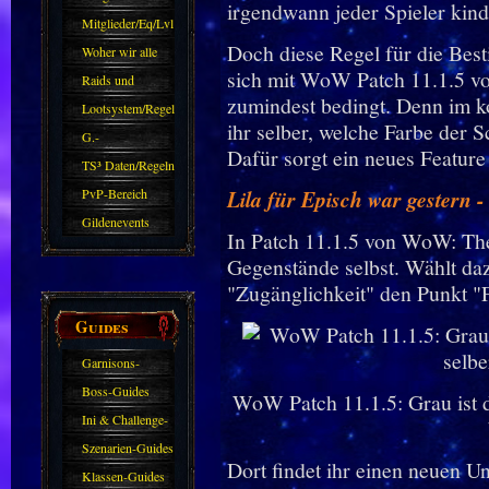
irgendwann jeder Spieler kinde
Mitglieder/Eq/Lvl
Doch diese Regel für die Bes
Woher wir alle
sich mit WoW Patch 11.1.5 v
kommen.
Raids und
zumindest bedingt. Denn im
Zubehör
Lootsystem/Regeln
ihr selber, welche Farbe der 
G.-
Dafür sorgt ein neues Featur
Sparkasse/Goldleihen
TS³ Daten/Regeln
PvP-Bereich
Lila für Episch war gestern -
Gildenevents
In Patch 11.1.5 von WoW: The
Gegenstände selbst. Wählt daz
"Zugänglichkeit" den Punkt "
Guides
Garnisons-
Guides
Boss-Guides
WoW Patch 11.1.5: Grau ist d
Ini & Challenge-
Guides
Szenarien-Guides
Dort findet ihr einen neuen Un
Klassen-Guides