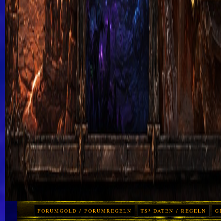
FORUMGOLD / FORUMREGELN
TS³ DATEN / REGELN
G