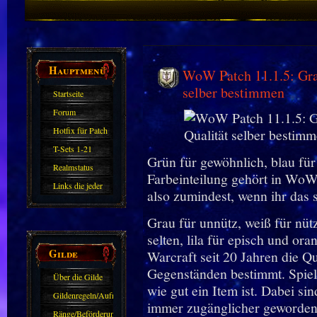
Hauptmenü
WoW Patch 11.1.5: Grau
selber bestimmen
Startseite
Forum
Hotfix für Patch
11.X
T-Sets 1-21
Grün für gewöhnlich, blau für s
Realmstatus
Farbeinteilung gehört in WoW
Links die jeder
also zumindest, wenn ihr das s
kennen sollte?!
Grau für unnütz, weiß für nütz
Oder nicht?
selten, lila für episch und or
Gilde
Warcraft seit 20 Jahren die Qu
Gegenständen bestimmt. Spiel
Über die Gilde
wie gut ein Item ist. Dabei s
(DAW)
Gildenregeln/Aufnahme
immer zugänglicher geworden 
Ränge/Beförderungen