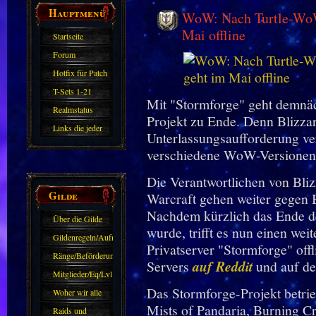
Hauptmenü
WoW: Nach Turtle-WoW 
Mai offline
Startseite
Forum
Hotfix für Patch
11.X
T-Sets 1-21
Mit "Stormforge" geht demnäc
Realmstatus
Projekt zu Ende. Denn Blizzar
Links die jeder
Unterlassungsaufforderung ver
kennen sollte?!
verschiedene WoW-Versionen 
Oder nicht?
Die Verantwortlichen von Bliz
Gilde
Warcraft gehen weiter gegen 
Nachdem kürzlich das Ende d
Über die Gilde
wurde, trifft es nun einen wei
(DAW)
Gildenregeln/Aufnahme
Privatserver "Stormforge" offl
Ränge/Beförderungen
Servers
auf Reddit
und auf der
Mitglieder/Eq/Lvl
Das Stormforge-Projekt betrie
Woher wir alle
Mists of Pandaria, Burning C
kommen.
Raids und