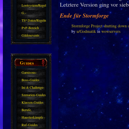
Letztere Version ging vor sie
Zubehör
Lootsystem/Regeln
G.-
Ende für Stormforge
Sparkasse/Goldleihen
TS³ Daten/Regeln
Stormforge Project shutting down
PvP-Bereich
by
u/Godmatik
in
wowservers
Gildenevents
Guides
Garnisons-
Guides
Boss-Guides
Ini & Challenge-
Guides
Szenarien-Guides
Klassen-Guides
Berufe,
Farmkarten und
Haustierkämpfe -
Haustiere
Guide
Ruf-Guides