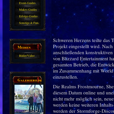
Event-Guides
Makro-Guides
Erfolge-Guides
Sonstige & Fun-
Guides
Schweren Herzens teilte das 
Projekt eingestellt wird. Nac
Medien
anschließenden konstruktiven
Bilder/Video
von Blizzard Entertainment ha
Galerie
gesamten Betrieb, die Entwick
im Zusammenhang mit World o
einzustellen.
Galeriebilder
Die Realms Frostmourne, Shei
diesem Datum online und unei
nicht mehr möglich sein, neu
werden keine weiteren Inhalts-
werden der Stormforge-Discor