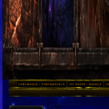
FORUMGOLD / FORUMREGELN
TS³ DATEN / REGELN
G