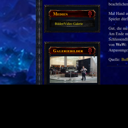
beachtliche
Medien
Mal Hand a
Spieler dür
Bilder/Video Galerie
Gut, die me
Am Ende muss
Schlussendl
WoW: 
von
Anpassungen 
Galeriebilder
Quelle:
Buf
Partnerseiten
Derzeit gibt es keine.