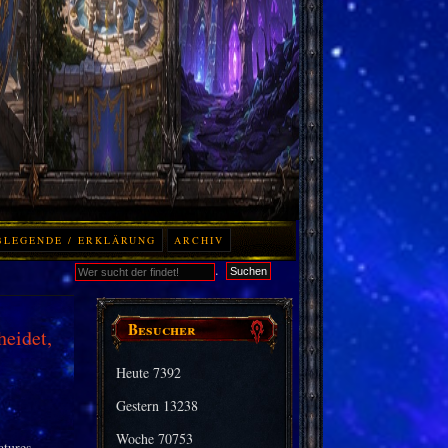
BLEGENDE / ERKLÄRUNG
ARCHIV
.
Suchen
Besucher
heidet,
Heute
7392
Gestern
13238
Woche
70753
atures