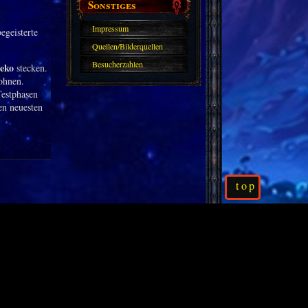
Sonstiges
Impressum
egeisterte
Quellen/Bilderquellen
Besucherzahlen
Deko
stecken.
lohnen.
Testphasen
en neuesten
top