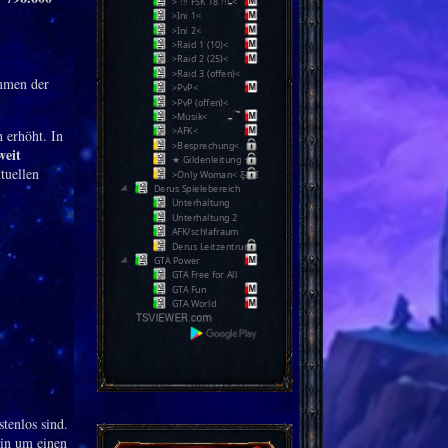
> !!! FSK 18 !!! <
>Ini 1<
>Ini 2<
>Raid 1 (10)<
>Raid 2 (25)<
>Raid 3 (offen)<
immen der
>PvP<
>PvP (offen)<
>Musik<
>AFK<
 erhöht. In
>Besprechung<
weit
★ Gildenleitung ★
tuellen
>Only Woman< Ƹ̵̡Ӝ̵̨̄Ʒ
Derus Spielebereich
Unterhaltung
Unterhaltung 2
AFK/schlafraum
Derus Leitzentrum
GTA Power
GTA Free for All
GTA Fun
GTA World
stenlos sind.
hin um einen