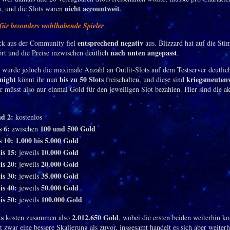
nicht accountweit
, und die Slots waren
.
für besonders wohlhabende Spieler
entsprechend negativ
ck aus der Community fiel
aus. Blizzard hat auf die St
nach unten angepasst
ört und die Preise inzwischen deutlich
.
g wurde jedoch die maximale Anzahl an Outfit-Slots auf dem Testserver deutlich
night
bis zu 50 Slots
kriegsmeuten
könnt ihr nun
freischalten, und diese sind
hr müsst also nur einmal Gold für den jeweiligen Slot bezahlen. Hier sind die ak
nd 2:
kostenlos
s 6:
100 und 500 Gold
zwischen
s 10:
1.000 bis 5.000 Gold
is 15:
10.000 Gold
jeweils
is 20:
20.000 Gold
jeweils
is 30:
35.000 Gold
jeweils
is 40:
50.000 Gold
jeweils
is 50:
100.000 Gold
jeweils
ts
2.012.650 Gold
kosten zusammen also
, wobei die ersten beiden weiterhin ko
t zwar eine bessere Skalierung als zuvor, insgesamt handelt es sich aber weiter