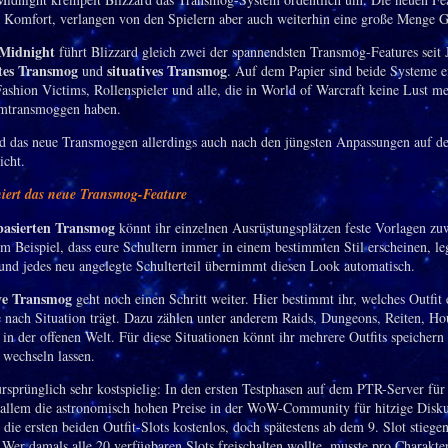
l Komfort, verlangen von den Spielern aber auch weiterhin eine große Menge G
Midnight
führt Blizzard gleich zwei der spannendsten Transmog-Features seit J
rtes Transmog
situatives Transmog
und
. Auf dem Papier sind beide Systeme e
ashion Victims, Rollenspieler und alle, die in World of Warcraft keine Lust me
Umtransmoggen haben.
d das neue Transmoggen allerdings auch nach den jüngsten Anpassungen auf d
icht.
niert das neue Transmog-Feature
basierten Transmog
könnt ihr einzelnen Ausrüstungsplätzen feste Vorlagen zu
um Beispiel, dass eure Schultern immer in einem bestimmten Stil erscheinen, leg
 und jedes neu angelegte Schulterteil übernimmt diesen Look automatisch.
ive Transmog
geht noch einen Schritt weiter. Hier bestimmt ihr, welches Outfit 
e nach Situation trägt. Dazu zählen unter anderem Raids, Dungeons, Reiten, Ho
 in der offenen Welt. Für diese Situationen könnt ihr mehrere Outfits speichern
 wechseln lassen.
ursprünglich sehr kostspielig: In den ersten Testphasen auf dem PTR-Server fü
 allem die astronomisch hohen Preise in der WoW-Community für hitzige Disku
die ersten beiden Outfit-Slots kostenlos, doch spätestens ab dem 9. Slot stiege
. Wer damals alle 20 verfügbaren Slots freischalten wollte, musste pro Charakt