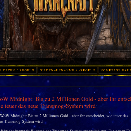
³ DATEN / REGELN
GILDENAUFNAHME / -REGELN
HOMEPAGE FAR
W Midnight: Bis zu 2 Millionen Gold - aber ihr entsc
e teuer das neue Transmog-System wird
dnight krempelt Blizzard das Transmog-System ordentlich um. Die neuen Fe