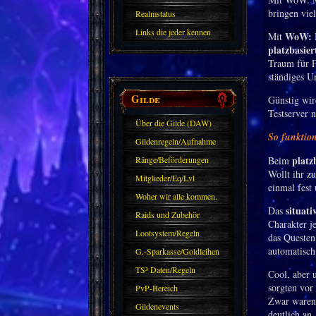
bringen vie
Realmstatus
Links die jeder kennen
WoW: 
Mit
platzbasie
sollte?! Oder nicht?
Traum für F
ständiges 
Gilde
Günstig wir
Testserver n
Über die Gilde (DAW)
So funktio
Gildenregeln/Aufnahme
platz
Ränge/Beförderungen
Beim
Wollt ihr z
Mitglieder/Eq/Lvl
einmal fest
Woher wir alle kommen.
situat
Das
Raids und Zubehör
Charakter j
Lootsystem/Regeln
das Questen
automatisch
G.-Sparkasse/Goldleihen
TS³ Daten/Regeln
Cool, aber 
sorgten vor
PvP-Bereich
Zwar waren 
Gildenevents
deutlich an