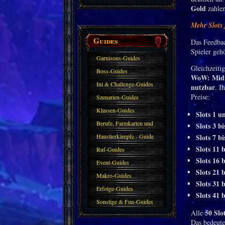
Gold
zahlen
Mehr Slots 
Guides
Das Feedba
Spieler geh
Garnisons-Guides
Gleichzeiti
Boss-Guides
WoW
: Mid
Ini & Challenge-Guides
nutzbar
. I
Preise:
Szenarien-Guides
Klassen-Guides
Slots 1 u
Berufe, Farmkarten und
Slots 3 bi
Haustiere
Haustierkämpfe - Guide
Slots 7 bi
Slots 11 b
Ruf-Guides
Slots 16 b
Event-Guides
Slots 21 b
Makro-Guides
Slots 31 b
Erfolge-Guides
Slots 41 b
Sonstige & Fun-Guides
50 Slo
Alle
Das bedeute