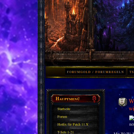
FORUMGOLD / FORUMREGELN
TS
Hauptmenü
Wo
wi
Startseite
Forum
Hotfix für Patch 11.X
T-Sets 1-21
Mit WoW: Mi