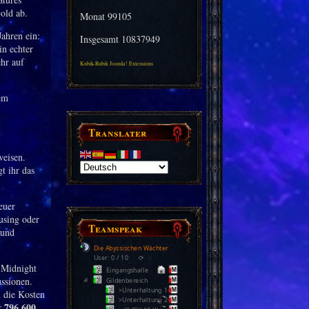
old ab.
Monat
99105
ahren ein:
Insgesamt
10837949
in echter
hr auf
Kubik-Rubik Joomla! Extensions
em
Translater
weisen.
t ihr das
euer
using oder
Teamspeak
 und
Die Abyssischen Wächter
User: 0 / 10
⟳
◌
r Midnight
Eingangshalle
ssionen.
Gildenbereich
>Unterhaltung 1<
n die Kosten
>Unterhaltung 2<
796.600
er