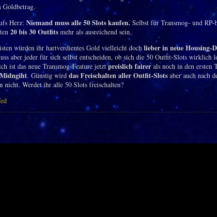
n Goldbetrag.
Niemand muss alle 50 Slots kaufen.
ufs Herz:
Selbst für Transmog- und RP-b
20 bis 30 Outfits
ften
mehr als ausreichend sein.
lieber in neue Housing-
isten würden ihr hartverdientes Gold vielleicht doch
 aber jeder für sich selbst entscheiden, ob sich die 50 Outfit-Slots wirklich 
preislich fairer
ich ist das neue Transmog-Feature jetzt
als noch in den ersten 
Midngiht
das Freischalten aller Outfit-Slots
. Günstig wird
aber auch nach d
nicht. Werdet ihr alle 50 Slots freischalten?
fed