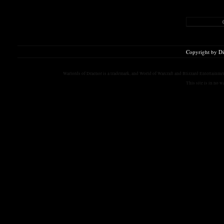
Copyright by D
Warlords of Draenor is a trademark, and World of Warcraft and Blizzard Entertainment
This site is in no 