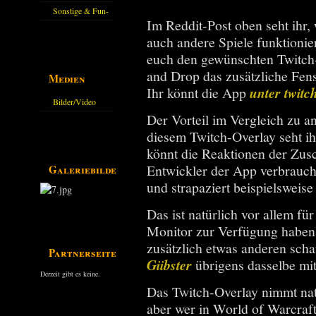
Sonstige & Fun-
Im Reddit-Post oben seht ihr
Guides
auch andere Spiele funktionier
euch den gewünschten Twitch-
and Drop das zusätzliche Fen
Medien
Ihr könnt die App
unter twitc
Bilder/Video
Der Vorteil im Vergleich zu a
Galerie
diesem Twitch-Overlay seht i
könnt die Reaktionen der Zus
Galeriebilder
Entwickler der App verbrauc
und strapaziert beispielsweise
Das ist natürlich vor allem für
Monitor zur Verfügung haben 
zusätzlich etwas anderen scha
Partnerseiten
Giibster
übrigens dasselbe mit
Derzeit gibt es keine.
Das Twitch-Overlay nimmt natü
aber wer in World of Warcraft 