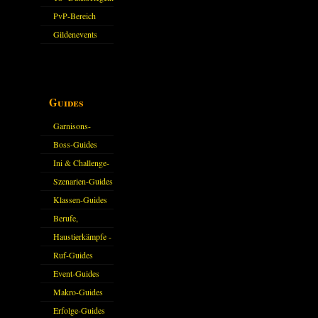
PvP-Bereich
Gildenevents
Guides
Garnisons-
Guides
Boss-Guides
Ini & Challenge-
Guides
Szenarien-Guides
Klassen-Guides
Berufe,
Farmkarten und
Haustierkämpfe -
Haustiere
Guide
Ruf-Guides
Event-Guides
Makro-Guides
Erfolge-Guides