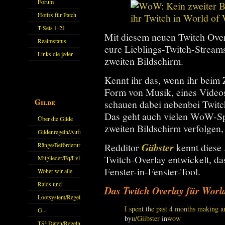
Forum
Hotfix für Patch
11.X
T-Sets 1-21
Mit diesem neuen Twitch Over
Realmstatus
eure Lieblings-Twitch-Streams
Links die jeder
zweiten Bildschirm.
kennen sollte?!
Kennt ihr das, wenn ihr beim 
Oder nicht?
Form von Musik, eines Video
Gilde
schauen dabei nebenbei Twit
Das geht auch vielen WoW-Sp
Über die Gilde
zweiten Bildschirm verfolgen,
(DAW)
Gildenregeln/Aufnahme
Ränge/Beförderungen
Redditor
Giibster
kennt diese 
Twitch-Overlay entwickelt, das
Mitglieder/Eq/Lvl
Fenster-in-Fenster-Tool.
Woher wir alle
kommen.
Raids und
Das Twitch Overlay für Worl
Zubehör
Lootsystem/Regeln
I spent the past 4 months making 
G.-
by
u/Giibster
in
wow
Sparkasse/Goldleihen
TS³ Daten/Regeln