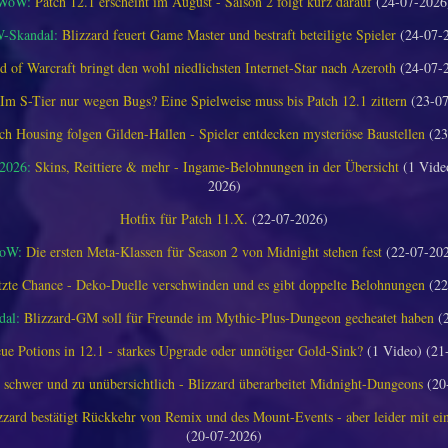
WoW:
Patch 12.1 erscheint im August - Saison 2 folgt kurz darauf
(24-07-2026
-Skandal:
Blizzard feuert Game Master und bestraft beteiligte Spieler
(24-07-
d of Warcraft bringt den wohl niedlichsten Internet-Star nach Azeroth
(24-07-
Im S-Tier nur wegen Bugs? Eine Spielweise muss bis Patch 12.1 zittern
(23-07
ch Housing folgen Gilden-Hallen - Spieler entdecken mysteriöse Baustellen
(23
 2026:
Skins, Reittiere & mehr - Ingame-Belohnungen in der Übersicht
(1 Vide
2026)
Hotfix für Patch 11.X.
(22-07-2026)
oW:
Die ersten Meta-Klassen für Season 2 von Midnight stehen fest
(22-07-20
tzte Chance - Deko-Duelle verschwinden und es gibt doppelte Belohnungen
(22
al:
Blizzard-GM soll für Freunde im Mythic-Plus-Dungeon gecheatet haben
(2
ue Potions in 12.1 - starkes Upgrade oder unnötiger Gold-Sink?
(1 Video) (21
 schwer und zu unübersichtlich - Blizzard überarbeitet Midnight-Dungeons
(20
zzard bestätigt Rückkehr von Remix und des Mount-Events - aber leider mit e
(20-07-2026)