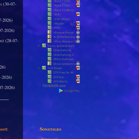
>Raid 1 (10)<
us
(30-07-
>Raid 2 (25)<
>Raid 3 (offen)<
>PvP<
7-2026)
>PvP (offen)<
>Musik<
>AFK<
07-2026)
>Besprechung<
★ Gildenleitung ★
o) (28-07-
>Only Woman< Ƹ̵̡Ӝ̵̨̄Ʒ
Derus Spielebereich
Unterhaltung
Unterhaltung 2
AFK/schlafraum
Derus Leitzentrum
26)
GTA Power
GTA Free for All
-2026)
GTA Fun
GTA World
07-2026)
_____
Sonstiges
uert.