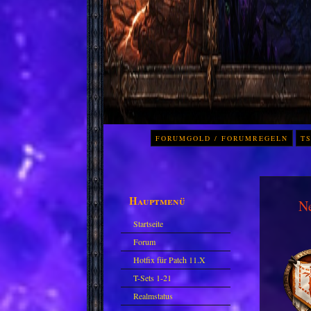
FORUMGOLD / FORUMREGELN
TS
Hauptmenü
N
Startseite
Forum
Hotfix für Patch 11.X
T-Sets 1-21
Realmstatus