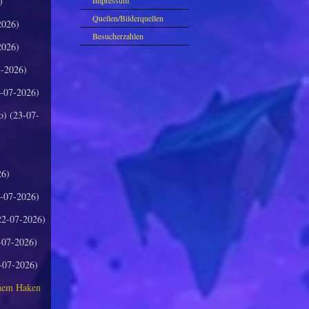
)
Impressum
Quellen/Bilderquellen
2026)
Besucherzahlen
2026)
-2026)
-07-2026)
o) (23-07-
26)
-07-2026)
2-07-2026)
-07-2026)
-07-2026)
inem Haken