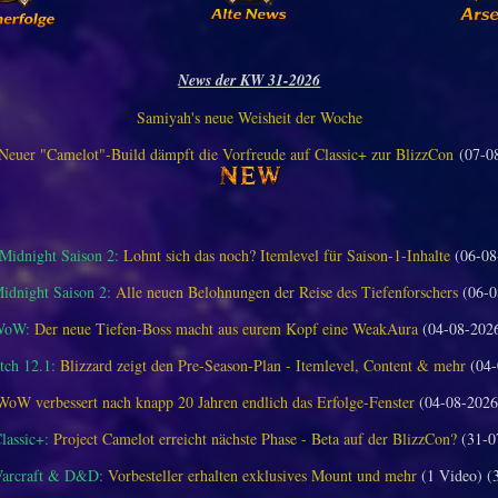
News der KW 31-2026
Samiyah's neue Weisheit der Woche
Neuer "Camelot"-Build dämpft die Vorfreude auf Classic+ zur BlizzCon
(07-0
idnight Saison 2:
Lohnt sich das noch? Itemlevel für Saison-1-Inhalte
(06-08
dnight Saison 2:
Alle neuen Belohnungen der Reise des Tiefenforschers
(06-0
WoW:
Der neue Tiefen-Boss macht aus eurem Kopf eine WeakAura
(04-08-202
ch 12.1:
Blizzard zeigt den Pre-Season-Plan - Itemlevel, Content & mehr
(04-
WoW verbessert nach knapp 20 Jahren endlich das Erfolge-Fenster
(04-08-2026
assic+:
Project Camelot erreicht nächste Phase - Beta auf der BlizzCon?
(31-0
Warcraft & D&D:
Vorbesteller erhalten exklusives Mount und mehr
(1 Video) (