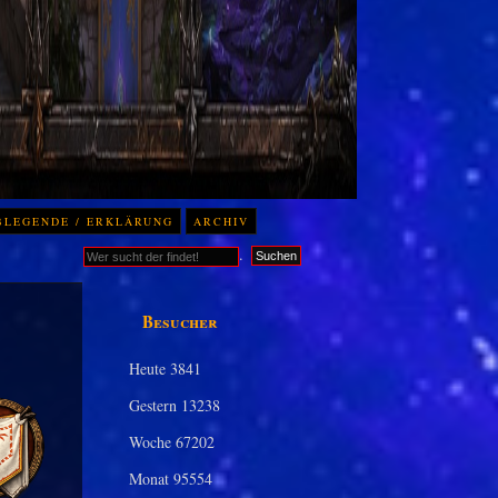
BLEGENDE / ERKLÄRUNG
ARCHIV
.
Suchen
Besucher
Heute
3841
Gestern
13238
Woche
67202
Monat
95554