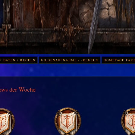
³ DATEN / REGELN
GILDENAUFNAHME / -REGELN
HOMEPAGE FAR
ews der Woche