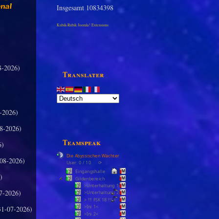
Insgesamt
10834398
Kubik-Rubik Joomla! Extensions
8-2026)
Translater
-2026)
8-2026)
Teamspeak
6)
Die Abyssischen Wächter
08-2026)
User: 0 / 10
⟳
◌
Eingangshalle
)
Gildenbereich
>Unterhaltung 1<
7-2026)
>Unterhaltung 2<
> !!! FSK 18 !!! <
>Ini 1<
31-07-2026)
>Ini 2<