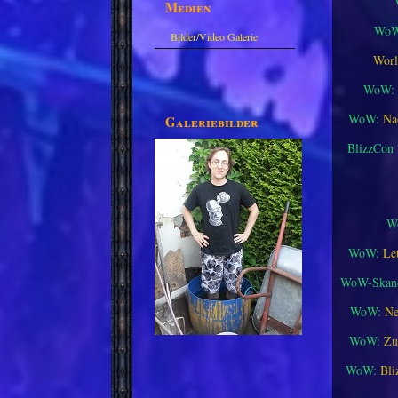
Medien
WoW
Bilder/Video Galerie
Worl
WoW:
WoW:
Na
Galeriebilder
BlizzCon
W
WoW:
Le
WoW-Skand
WoW:
Ne
WoW:
Zu
WoW:
Bli