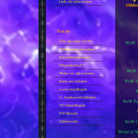
Links die jeder kennen
sollte?! Oder nicht?
Gilde
Über die Gilde (DAW)
WoW:
Gildenregeln/Aufnahme
Ränge/Beförderungen
Mitglieder/Eq/Lvl
WoW M
Woher wir alle kommen.
WoW Mi
Raids und Zubehör
Lootsystem/Regeln
G.-Sparkasse/Goldleihen
WoW Pat
TS³ Daten/Regeln
PvP-Bereich
WoW Cl
Gildenevents
World of 