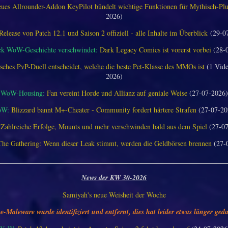
ues Allrounder-Addon KeyPilot bündelt wichtige Funktionen für Mythisch-Pl
2026)
Release von Patch 12.1 und Saison 2 offiziell - alle Inhalte im Überblick
(29-0
ck WoW-Geschichte verschwindet:
Dark Legacy Comics ist vorerst vorbei
(28-
sches PvP-Duell entscheidet, welche die beste Pet-Klasse des MMOs ist
(1 Vide
2026)
WoW-Housing:
Fan vereint Horde und Allianz auf geniale Weise
(27-07-2026)
oW:
Blizzard bannt M+-Cheater - Community fordert härtere Strafen
(27-07-20
Zahlreiche Erfolge, Mounts und mehr verschwinden bald aus dem Spiel
(27-07
The Gathering: Wenn dieser Leak stimmt, werden die Geldbörsen brennen
(27-
________________________________________________________________
News der KW 30-2026
Samiyah's neue Weisheit der Woche
e-Maleware wurde identifiziert und entfernt, dies hat leider etwas länger geda