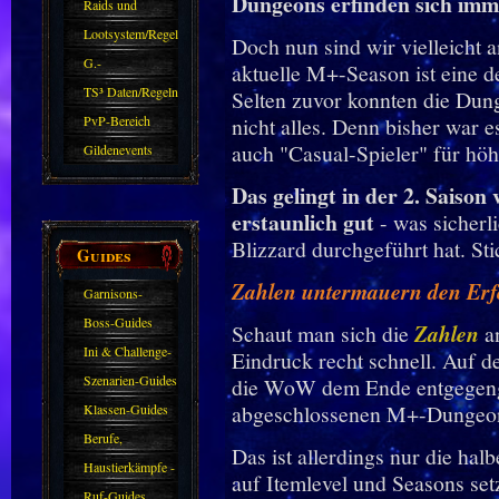
Dungeons erfinden sich imm
kommen.
Raids und
Zubehör
Lootsystem/Regeln
Doch nun sind wir vielleicht
G.-
aktuelle M+-Season ist eine d
Sparkasse/Goldleihen
TS³ Daten/Regeln
Selten zuvor konnten die Dung
PvP-Bereich
nicht alles. Denn bisher war 
auch "Casual-Spieler" für höh
Gildenevents
Das gelingt in der 2. Sais
erstaunlich gut
- was sicherl
Blizzard durchgeführt hat. St
Guides
Zahlen untermauern den Er
Garnisons-
Guides
Boss-Guides
Schaut man sich die
Zahlen
an
Ini & Challenge-
Eindruck recht schnell. Auf d
Guides
Szenarien-Guides
die WoW dem Ende entgegeng
abgeschlossenen M+-Dungeon
Klassen-Guides
Berufe,
Das ist allerdings nur die ha
Farmkarten und
Haustierkämpfe -
auf Itemlevel und Seasons set
Haustiere
Guide
Ruf-Guides