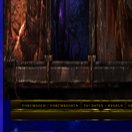
FORUMGOLD / FORUMREGELN
TS³ DATEN / REGELN
G