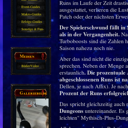
Runs im Laufe der Zeit drastis
Event-Guides
ausgestattet, verlieren die L
Makro-Guides
Patch oder der nächsten Erwei
Erfolge-Guides
Der Spielerschwund fällt in
Sonstige & Fun-
als in der Vergangenheit.
Nac
Guides
Turboboosts sind die Zahlen h
Saison nahezu noch nie.
Medien
Aber das sind nicht die einzig
sprechen. Neben der Menge an
Bilder/Video
. Die prozentuale 
erstaunlich
Galerie
abgeschlossenen Runs ist na
Dellen, je nach Affix). Je n
Prozent der Runs erfolgreic
Galeriebilder
Das spricht gleichzeitig auch 
Dungeons
untereinander. Es
leichten" Mythisch-Plus-Dung