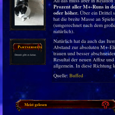
All das muss aber in Relation
Prozent aller M+-Runs in d
oder höher.
Über ein Drittel 
hat die breite Masse an Spiele
(umgerechnet nach dem große
natürlich).
Natürlich hat da auch das Ite
Abstand zur absoluten M+-Elit
Partnerseiten
trauen und besser abschneiden
Derzeit gibt es keine.
Resultat der neuen Affixe u
allgemein. In diese Richtung k
Quelle:
Buffed
Meist gelesen