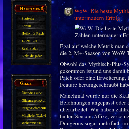
Hauptmenü
WoW: Die beste Mythisc
untermauern Erfolg
Startseite
Forum
Hotfix für Patch
11.X
T-Sets 1-21
Egal auf welche Metrik man sch
Realmstatus
die 2. M+-Season von WoW The
Links die jeder
Obwohl das Mythisch-Plus-Sy
kennen sollte?!
gekommen ist und uns damit be
Oder nicht?
Patch oder eine Erweiterung, 
Gilde
Feature herumgeschraubt hab
Über die Gilde
Manchmal wurde nur die Skal
(DAW)
Gildenregeln/Aufnahme
Belohnungen angepasst oder d
Ränge/Beförderungen
überarbeitet. Wir haben zahl
hatten Season-Affixe, verschi
Mitglieder/Eq/Lvl
Dungeons sogar mehrfach im 
Woher wir alle