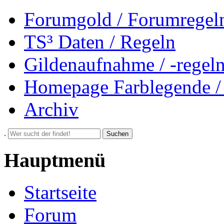
Forumgold / Forumregel
TS³ Daten / Regeln
Gildenaufnahme / -regel
Homepage Farblegende /
Archiv
.
Suchen
Hauptmenü
Startseite
Forum