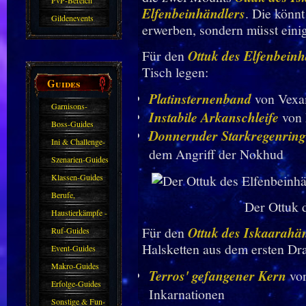
PvP-Bereich
Elfenbeinhändlers
. Die könnt
Gildenevents
erwerben, sondern müsst einig
Für den
Ottuk des Elfenbeinh
Tisch legen:
Guides
Platinsternenband
von Vexam
Garnisons-
Instabile Arkanschleife
von 
Guides
Boss-Guides
Donnernder Starkregenring
Ini & Challenge-
dem Angriff der Nokhud
Guides
Szenarien-Guides
Klassen-Guides
Berufe,
Der Ottuk 
Farmkarten und
Haustierkämpfe -
Haustiere
Für den
Ottuk des Iskaarahä
Guide
Ruf-Guides
Halsketten aus dem ersten Dra
Event-Guides
Makro-Guides
Terros' gefangener Kern
von
Erfolge-Guides
Inkarnationen
Sonstige & Fun-