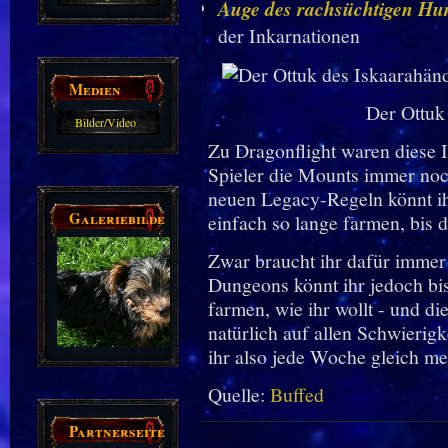
Auge des rachsüchtigen Hu
Guides
der Inkarnationen
Medien
Der Ottuk
Bilder/Video
Zu Dragonflight waren diese I
Galerie
Spieler die Mounts immer noc
neuen Legacy-Regeln könnt ih
Galeriebilder
einfach so lange farmen, bis 
Zwar braucht ihr dafür immer 
Dungeons könnt ihr jedoch bi
farmen, wie ihr wollt - und d
natürlich auf allen Schwierig
ihr also jede Woche gleich m
Quelle:
Buffed
Partnerseiten