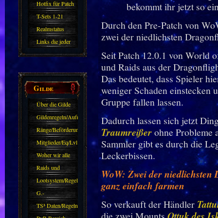
Hotfix für Patch
11.X
T-Sets 1-21
Durch den Pre-Patch von WoW:
Realmstatus
zwei der niedlichsten Dragon
Links die jeder
Seit Patch 12.0.1 von World 
kennen sollte?!
und Raids aus der Dragonflig
Oder nicht?
Das bedeutet, dass Spieler hi
Gilde
weniger Schaden einstecken u
Gruppe fallen lassen.
Über die Gilde
(DAW)
Gildenregeln/Aufnahme
Dadurch lassen sich jetzt Din
Ränge/Beförderungen
Traumreißer
ohne Probleme a
Sammler gibt es durch die Leg
Mitglieder/Eq/Lvl
Leckerbissen.
Woher wir alle
kommen.
Raids und
WoW: Zwei der niedlichsten D
Zubehör
Lootsystem/Regeln
ganz einfach farmen
G.-
So verkauft der Händler
Tattu
Sparkasse/Goldleihen
TS³ Daten/Regeln
die zwei Mounts
Ottuk des I