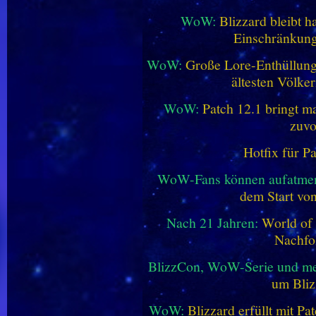
WoW:
Blizzard bleibt h
Einschränkung
WoW:
Große Lore-Enthüllung 
ältesten Völke
WoW:
Patch 12.1 bringt ma
zuvo
Hotfix für P
WoW-Fans können aufatme
dem Start vo
Nach 21 Jahren:
World of 
Nachfo
BlizzCon, WoW-Serie und me
um Bliz
WoW:
Blizzard erfüllt mit P