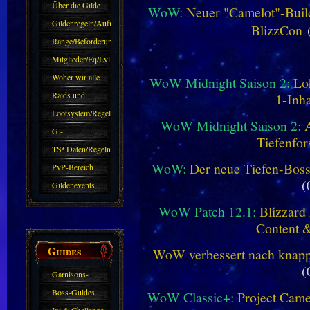
Über die Gilde
WoW:
Neuer "Camelot"-Build
(DAW)
Gildenregeln/Aufnahme
BlizzCon
(
Ränge/Beförderungen
Mitglieder/Eq/Lvl
Woher wir alle
WoW Midnight Saison 2:
Lo
kommen.
Raids und
1-Inha
Zubehör
Lootsystem/Regeln
WoW Midnight Saison 2:
G.-
Tiefenfor
Sparkasse/Goldleihen
TS³ Daten/Regeln
WoW:
Der neue Tiefen-Bos
PvP-Bereich
(
Gildenevents
WoW Patch 12.1:
Blizzard 
Content 
Guides
WoW verbessert nach knapp 
(
Garnisons-
Guides
Boss-Guides
WoW Classic+:
Project Camel