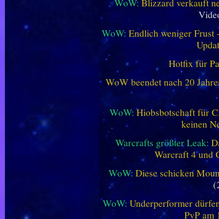
WoW:
Blizzard verkauft 
Vide
WoW:
Endlich weniger Frust -
Updat
Hotfix für P
WoW beendet nach 20 Jahren 
WoW:
Hiobsbotschaft für C
keinen Ne
Warcrafts größter Leak:
D
Warcraft 4 und 
WoW:
Diese schicken Mount
(
WoW:
Underperformer dürfen
PvP am 1