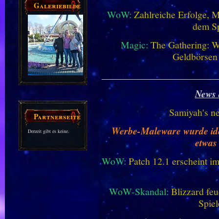
Galeriebilder
WoW:
Zahlreiche Erfolge, 
dem Sp
Magic:
The Gathering: W
Geldbörsen
________________________
News 
Samiyah's n
Partnerseiten
Werbe-Maleware wurde ident
Derzeit gibt es keine.
etwas
WoW:
Patch 12.1 erscheint im
WoW-Skandal:
Blizzard feu
Spiel