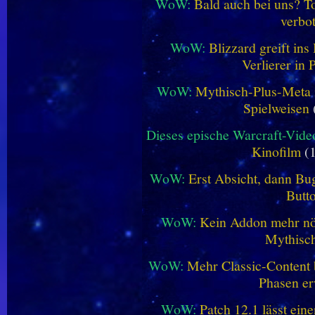
WoW:
Bald auch bei uns? 
verbo
WoW:
Blizzard greift in
Verlierer in 
WoW:
Mythisch-Plus-Meta in
Spielweisen
Dieses epische Warcraft-Vide
Kinofilm
(1
WoW:
Erst Absicht, dann Bug
Butt
WoW:
Kein Addon mehr nöt
Mythisch
WoW:
Mehr Classic-Content 
Phasen er
WoW:
Patch 12.1 lässt ein