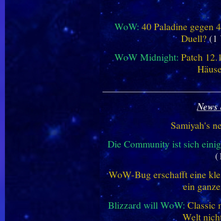
WoW:
40 Paladine gegen 4
Duell?
(1 
WoW Midnight:
Patch 12.
Häus
________________________
News 
Samiyah's n
Die Community ist sich einig
(
WoW-Bug erschafft eine klei
ein ganze
Blizzard will WoW:
Classic 
Welt nich