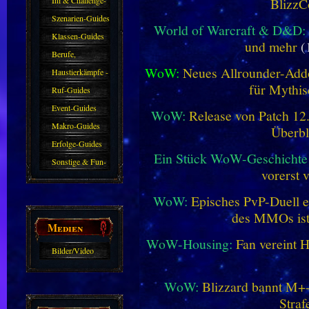
Ini & Challenge-
BlizzC
Guides
Szenarien-Guides
World of Warcraft & D&D:
Klassen-Guides
und mehr
(
Berufe,
WoW:
Neues Allrounder-Addo
Farmkarten und
Haustierkämpfe -
für Mythis
Haustiere
Guide
Ruf-Guides
Event-Guides
WoW:
Release von Patch 12.1
Makro-Guides
Überbl
Erfolge-Guides
Ein Stück WoW-Geschichte 
Sonstige & Fun-
vorerst 
Guides
WoW:
Episches PvP-Duell e
des MMOs is
Medien
WoW-Housing:
Fan vereint 
Bilder/Video
Galerie
WoW:
Blizzard bannt M+-
Straf