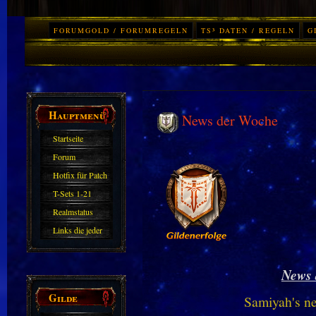
FORUMGOLD / FORUMREGELN
TS³ DATEN / REGELN
G
Hauptmenü
News der Woche
Startseite
Forum
Hotfix für Patch
11.X
T-Sets 1-21
Realmstatus
Links die jeder
kennen sollte?!
Oder nicht?
News 
Gilde
Samiyah's n