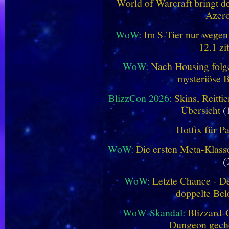
World of Warcraft bringt de
Azero
WoW:
Im S-Tier nur wegen
12.1 zi
WoW:
Nach Housing folge
mysteriöse B
BlizzCon 2026:
Skins, Reitt
Übersicht
(
Hotfix für P
WoW:
Die ersten Meta-Klasse
(
WoW:
Letzte Chance - D
doppelte Be
WoW-Skandal:
Blizzard-
Dungeon geche