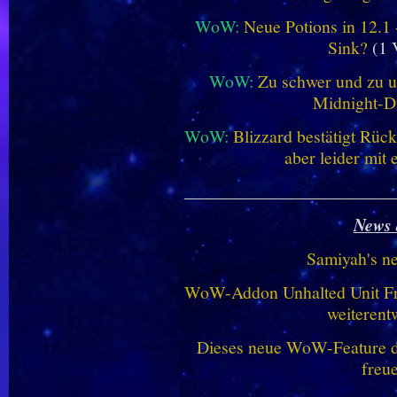
WoW:
Neue Potions in 12.1
Sink?
(1 
WoW:
Zu schwer und zu un
Midnight-
WoW:
Blizzard bestätigt Rü
aber leider mit
________________________
News 
Samiyah's n
WoW-Addon Unhalted Unit Fr
weiterent
Dieses neue WoW-Feature dü
freu