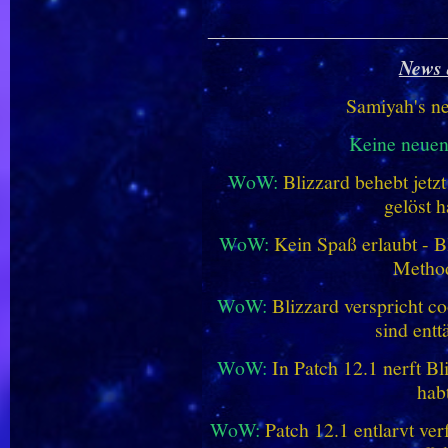
________________________
News 
Samiyah's n
Keine neue
WoW:
Blizzard behebt jetz
gelöst h
WoW:
Kein Spaß erlaubt - Bl
Metho
WoW:
Blizzard verspricht co
sind entt
WoW:
In Patch 12.1 nerft B
hab
WoW:
Patch 12.1 entlarvt ve