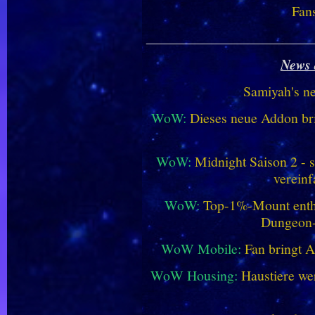
Fan
________________________
News 
Samiyah's n
WoW:
Dieses neue Addon bri
WoW:
Midnight Saison 2 -
vereinf
WoW:
Top-1%-Mount enthüll
Dungeon
WoW Mobile:
Fan bringt 
WoW Housing:
Haustiere we